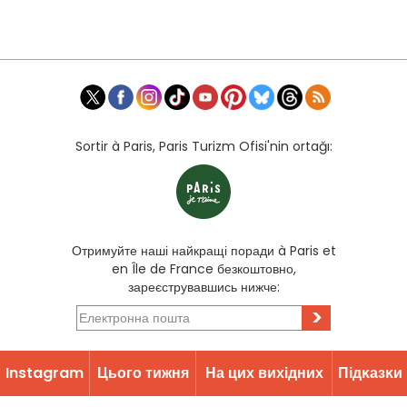
Sortir à Paris, Paris Turizm Ofisi'nin ortağı:
Отримуйте наші найкращі поради à Paris et
en Île de France безкоштовно,
зареєструвавшись нижче:
>
Instagram
Цього тижня
На цих вихідних
Підĸазĸи