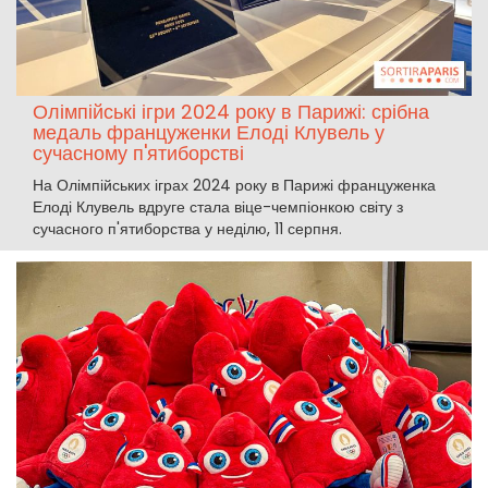
Олімпійські ігри 2024 року в Парижі: срібна
медаль француженки Елоді Клувель у
сучасному п'ятиборстві
На Олімпійських іграх 2024 року в Парижі француженка
Елоді Клувель вдруге стала віце-чемпіонкою світу з
сучасного п'ятиборства у неділю, 11 серпня.