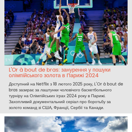
L'Or à bout de bras: занурення у пошуки
олімпійського золота в Парижі 2024
Доступний на Netflix з 18 лютого 2025 року, L'Or à bout de
bras зазирає за лаштунки чоловічого баскетбольного
турніру на Олімпійських іграх 2024 року в Парижі.
Захопливий документальний серіал про боротьбу за
золото команд зі США, Франції, Сербії та Канади.