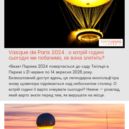
Vasque de Paris 2024 : о котрій годині
сьогодні ми побачимо, як вона злетить?
«Ваза» Парижа 2024 повертається до саду Тюїльрі в
Парижі з 21 червня по 14 вересня 2026 року.
Безкоштовний доступ вдень, ця легендарна монгольф’єра
знову щовечора піднімається над небосхилом столиці. О
котрій годині її варто очікувати сьогодні? Нижче — розклад,
який варто знати перед тим, як вирушати на місце.