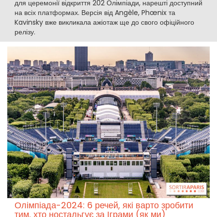
для церемонії відкриття 202 Олімпіади, нарешті доступний
на всіх платформах. Версія від Angèle, Phœnix та
Kavinsky вже викликала ажіотаж ще до свого офіційного
релізу.
Олімпіада-2024: 6 речей, які варто зробити
тим, хто ностальгує за Іграми (як ми)