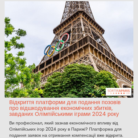
Відкриття платформи для подання позовів
про відшкодування економічних збитків,
завданих Олімпійськими іграми 2024 року
Ви професіонал, який зазнав економічного впливу від
Олімпійських ігор 2024 року в Парижі? Платформа для
подання заявок на отримання компенсації вже відкрита.