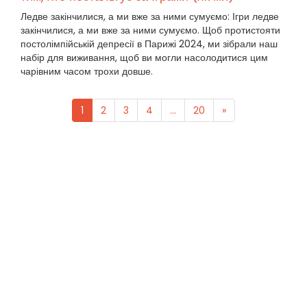
Ледве закінчилися, а ми вже за ними сумуємо: Ігри ледве
закінчилися, а ми вже за ними сумуємо. Щоб протистояти
постолімпійській депресії в Парижі 2024, ми зібрали наш
набір для виживання, щоб ви могли насолодитися цим
чарівним часом трохи довше.
1
2
3
4
...
20
»