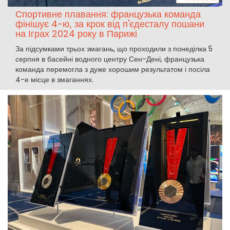
Спортивне плавання: французька команда
фінішує 4-ю, за крок від п'єдесталу пошани
на Іграх 2024 року в Парижі
За підсумками трьох змагань, що проходили з понеділка 5
серпня в басейні водного центру Сен-Дені, французька
команда перемогла з дуже хорошим результатом і посіла
4-е місце в змаганнях.