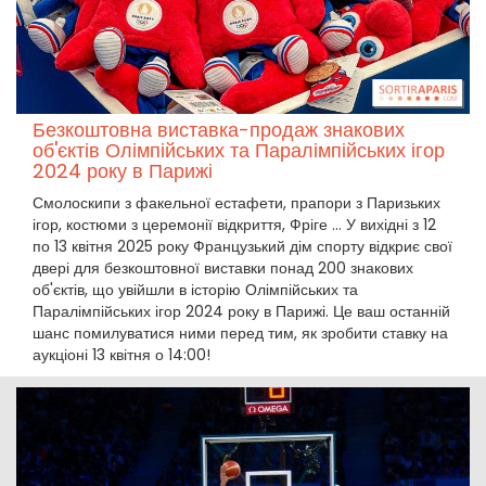
Безкоштовна виставка-продаж знакових
об'єктів Олімпійських та Паралімпійських ігор
2024 року в Парижі
Смолоскипи з факельної естафети, прапори з Паризьких
ігор, костюми з церемонії відкриття, Фріге ... У вихідні з 12
по 13 квітня 2025 року Французький дім спорту відкриє свої
двері для безкоштовної виставки понад 200 знакових
об'єктів, що увійшли в історію Олімпійських та
Паралімпійських ігор 2024 року в Парижі. Це ваш останній
шанс помилуватися ними перед тим, як зробити ставку на
аукціоні 13 квітня о 14:00!