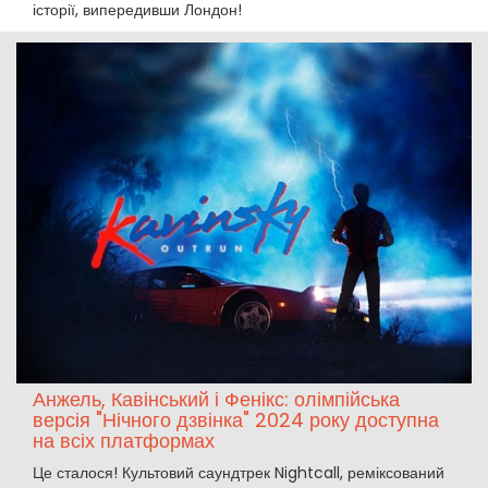
історії, випередивши Лондон!
Анжель, Кавінський і Фенікс: олімпійська
версія "Нічного дзвінка" 2024 року доступна
на всіх платформах
Це сталося! Культовий саундтрек Nightcall, реміксований