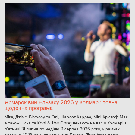
Ярмарок вин Ельзасу 2026 у Колмарі: повна
щоденна програма
Міка, Джімс, Біґфлоу та Олі, Шарлот Карден, Мікі, Крістоф Має,
а також Ніска та Kool & the Gang чекають на вас у Колмарі з
п’ятниці 31 липня по неділю 9 серпня 2026 року, у рамках
видання 2026 року ярмарку вин Ельзас. Дізнайтеся повну