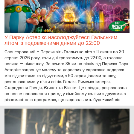
У Парку Астерікс насолоджуйтеся Гальським
літом із подовженими днями до 22:00
Спонсорований - Переживіть Галльське літо з 11 липня по 30
серпня 2026 року, коли дні триватимуть до 22:00, а головна
новина — нічне шоу. За всього 35 км на північ від Парижа Парк
Астерікс запрошує малечу та дорослих у справжню подорож
між відкриттями та відчуттями, з 50 атракціонами та шоу,
розташованими у п’яти світів: Галлія, Римська імперія,
Стародавня Греція, Єгипет та Вікінги. Це поїздка, розрахована
на повне наповнення пригод у сімейному колі чи з друзями, з
різноманітною програмою, що задовольнить будь-який вік.