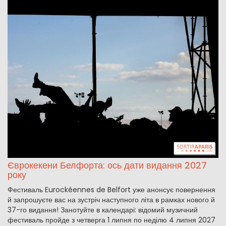
Єврокекени Белфорта: ось дати видання 2027
року
Фестиваль Eurockéennes de Belfort уже анонсує повернення
й запрошуєте вас на зустріч наступного літа в рамках нового й
37-го видання! Занотуйте в календарі: відомий музичний
фестиваль пройде з четверга 1 липня по неділю 4 липня 2027