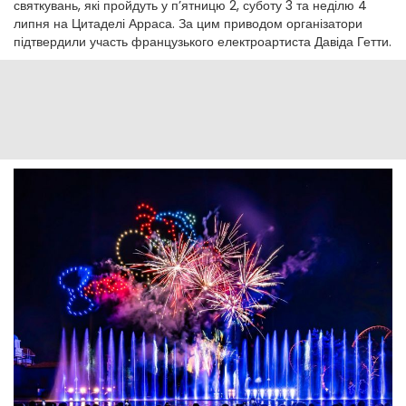
святкувань, які пройдуть у п’ятницю 2, суботу 3 та неділю 4
липня на Цитаделі Арраса. За цим приводом організатори
підтвердили участь французького електроартиста Давіда Гетти.