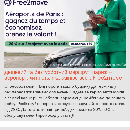
Дешевий та безтурботний маршрут Париж –
аеропорт: хитрість, яка змінює все з Free2move
Спонсорований - Від порога вашого будинку до терміналу —
без пересадок і зайвих обмежень. Сядьте за кермо автомобіля
в сервісі каршерінгу і оберіть паркомісце, найближче до вашого
рейсу. Розблокуйте через застосунок і вирушайте просто зараз,
від 29€. До того ж, перші три поїздки знижкою 20% і 0€ за
обслуговування (промокод у статті)!