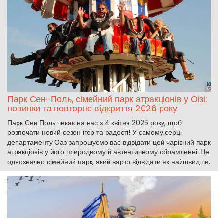
Парк Сен-Поль, сімейний парк атракціонів у Оізі:
новинки та повторне відкриття 2026 року
Парк Сен Поль чекає на нас з 4 квітня 2026 року, щоб
розпочати новий сезон ігор та радості! У самому серці
департаменту Оаз запрошуємо вас відвідати цей чарівний парк
атракціонів у його природному й автентичному обрамленні. Це
однозначно сімейний парк, який варто відвідати як найшвидше.