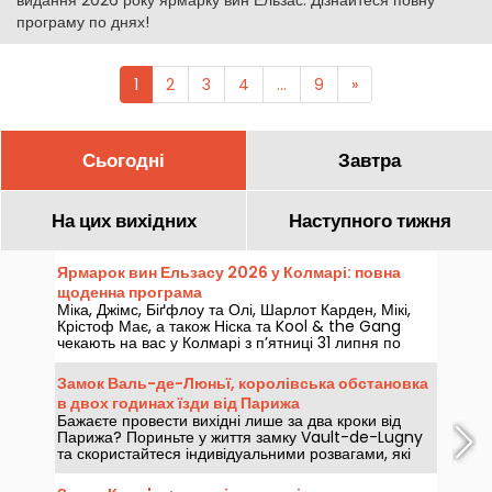
програму по днях!
1
2
3
4
...
9
»
Сьогодні
Завтра
На цих вихідних
Наступного тижня
Ярмарок вин Ельзасу 2026 у Колмарі: повна
щоденна програма
Міка, Джімс, Біґфлоу та Олі, Шарлот Карден, Мікі,
Крістоф Має, а також Ніска та Kool & the Gang
чекають на вас у Колмарі з п’ятниці 31 липня по
неділю 9 серпня 2026 року, у рамках видання 2026
року ярмарку вин Ельзас. Дізнайтеся повну
Замок Валь-де-Люньї, королівська обстановка
програму по днях!
в двох годинах їзди від Парижа
Бажаєте провести вихідні лише за два кроки від
Парижа? Пориньте у життя замку Vault-de-Lugny
та скористайтеся індивідуальними розвагами, які
пропонує цей готель-замок лише за дві години їзди
від столиці... Шанс відпочити від паризької метушні.