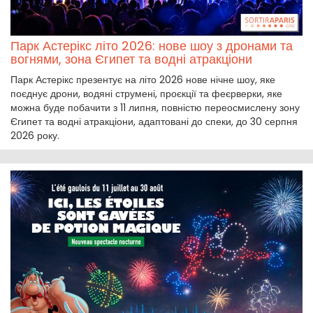
Парк Астерікс літо 2026: нове шоу з дронами та
вогнями, зона Єгипет та водні атракціони
Парк Астерікс презентує на літо 2026 нове нічне шоу, яке
поєднує дрони, водяні струмені, проєкції та феєрверки, яке
можна буде побачити з 11 липня, повністю переосмислену зону
Єгипет та водні атракціони, адаптовані до спеки, до 30 серпня
2026 року.