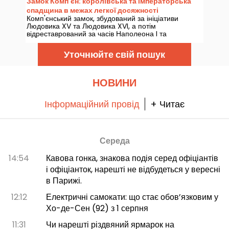
Замок Комп'єн: королівська та імператорська
спадщина в межах легкої досяжності
Комп'єнський замок, збудований за ініціативи
Людовика XV та Людовика XVI, а потім
відреставрований за часів Наполеона I та
Наполеона III, є живою сторінкою французької
історії. Розташований у місті Комп'єн, за 80
Уточнюйте свій пошук
кілометрів від Парижа, ця архітектурна перлина є
однією з найважливіших королівських та
імператорських резиденцій Франції, поряд з
Версалем та Фонтенбло.
НОВИНИ
Інформаційний провід
+ Читає
Середа
14:54
Кавова гонка, знакова подія серед офіціантів
і офіціанток, нарешті не відбудеться у вересні
в Парижі.
12:12
Електричні самокати: що стає обов’язковим у
Хо-де-Сен (92) з 1 серпня
11:31
Чи нарешті різдвяний ярмарок на