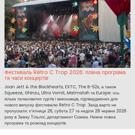
Фестиваль Rétro C Trop 2026: повна програма
та часи концертів
Joan Jett & the Blackhearts, EXTC, The B-52s, а також
Squeeze, Ghinzu, Ultra Vomit, Matmatah та Europe: ось
кілька талановитих гуртів і виконавців, підтверджених для
нового випуску фестивалю Retro C Trop. Захід варто не
пропускати: п’ятниця 26, субота 27 та неділя 28 червня 2026
року в Замку Тільлої, департамент Сомма. Нижче повна
програма та розклад концертів.