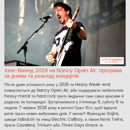
Хеві-Вікенд 2026 на Nancy Open Air: програма
за днями та розклад концертів
Після дуже успішного року у 2025-м Heavy Week-end
повертається до Nancy Open Air, аби подарувати любителям
heavy metal та hard rock третє видання таке само красиве й
радісне, як попередні. Зустрічаємося у п’ятницю 5, суботу 6 та
неділю 7 червня 2026 року в регіоні Гран-Ест, щоб відчути
ритм трьох нових вибухових днів. У меню? Фра́нцузи Gojira,
шведи Sabaton та німці Electric Callboy, а також Nova Twins,
брати Cavalera, Trivium або Three Days Grace та