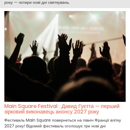
року — чотири нові дні святкувань.
Main Square Festival : Давид Гуєтта — перший
зірковий виконавець анонсу 2027 року
Фестиваль Main Square повернеться на північ Франції влітку
2027 року! Відомий фестиваль оголошує три нові дні