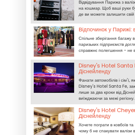
Відвідування Парижа з валі
на кошмар. Щоб ваші руки бу
де ви можете залишити свій 
Відпочинок у Парижі:
Спільне зберігання багажу 
паризьких підприємств догл
справжнє полегшення - не вт
Disney's Hotel Santa 
Діснейленду
Фанати автомобілів і сім'ї, 
Disney's Hotel Santa Fe, з
лише за два кроки від Дісне
виїжджаючи за межі регіону.
Disney's Hotel Cheyen
Діснейленду
Хочете пограти в ковбоїв та 
чому б не спакувати валізи 