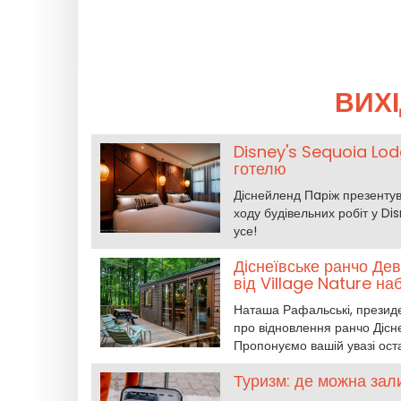
ВИХІ
Disney's Sequoia Lod
готелю
Діснейленд Пaріж презентув
ходу будівельних робіт у Di
усе!
Діснеївське ранчо Дев
від Village Nature н
Наташа Рафальські, презид
про відновлення ранчо Діснея
Пропонуємо вашій увазі ост
Туризм: де можна зал