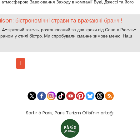
я атмосферою Завоювання Заходу в компанії Вуді, Джессі та його
ison: бістрономічні страви та вражаючі бранчі!
 4-зірковий готель, розташований за два кроки від Сени в Рюель-
раном у стилі бістро. Ми спробували смачне зимове меню. Наш
1
Sortir à Paris, Paris Turizm Ofisi'nin ortağı: