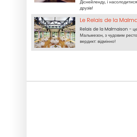
Діснейленду, і насолодитис
друзів!
Le Relais de la Malma
Relais de la Malmaison - це
Мальмезон, з чудовим ресто
вердикт: відмінно!