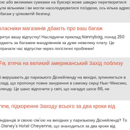
зою або великими сумками на буксирі може швидко перетворитися
ли вільними і ви могли насолоджуватися поїздкою, ось кілька адрес
багаж у цілковитій безпеці.
 власники магазинів дбають про ваш багаж
врятує вашу відпустку! Наслідуючи приклад Nannybag, понад 250
ядають за багажем мандрівників за дуже невелику плату. Це
рачати час відпустки через логістичні проблеми!
Fe, втеча на великий американський Захід поблизу
які вирушають до паризького Діснейленду на вихідні, зупиняються в
акладі, що пропонує повне занурення в самому серці Нью-Мексико,
йленду. Це шанс відпочити у світі, що нагадує шосе 66, не
ne, підкорення Заходу всього за два кроки від
індіанців зі своєю сім'єю на вихідних у паризькому Діснейленді? То
в Disney's Hotel Cheyenne, що знаходиться за два кроки від