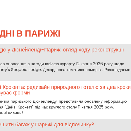
ДНІ В ПАРИЖІ
ge у Діснейленді-Париж: огляд ходу реконструкції
ав оновлення з нагоди ювілею курорту 12 квітня 2026 року щодо
sney's Sequoia Lodge. Декор, нова тематика номерів... Розповідаємо
і Крокетта: редизайн природного готелю за два кроки
абуває форми
ентка паризького Діснейленду, представила оновлену інформацію
 "Дейві Крокетт" під час круглого столу 11 квітня 2025 року.
анні новини!
ишити багаж у Парижі для відпочинку?