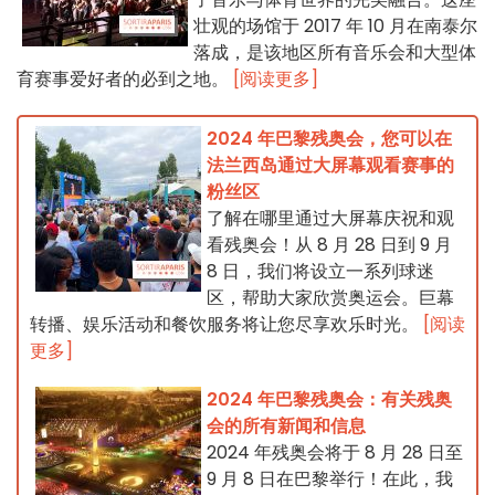
壮观的场馆于 2017 年 10 月在南泰尔
落成，是该地区所有音乐会和大型体
育赛事爱好者的必到之地。
[阅读更多]
2024 年巴黎残奥会，您可以在
法兰西岛通过大屏幕观看赛事的
粉丝区
了解在哪里通过大屏幕庆祝和观
看残奥会！从 8 月 28 日到 9 月
8 日，我们将设立一系列球迷
区，帮助大家欣赏奥运会。巨幕
转播、娱乐活动和餐饮服务将让您尽享欢乐时光。
[阅读
更多]
2024 年巴黎残奥会：有关残奥
会的所有新闻和信息
2024 年残奥会将于 8 月 28 日至
9 月 8 日在巴黎举行！在此，我