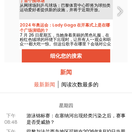
了首个围球场
从网球场到乒乓球场：巴黎体育中心即将为球拍类
运动爱好者提供新的设施，并将于近期开放。
2024 年奥运会：Lady Gaga 在开幕式上是在哪
个广场演唱的？
7 月 26 日星期五，当她身着美丽的黑色礼服，在
粉红色绒球的环绕下出现时，让所有人--观众和听
众--都大吃一惊。但这位歌手在哪里？会场对公众
开放吗？
细化您的搜索
新闻
最新新闻
阅读次数最多的
星期四
下午
游泳锦标赛：在塞纳河出现烃类污染之后，赛事
08:48
是否受威胁？
下午
巴黎与法兰西岛地区可能在2026年8月10日当周