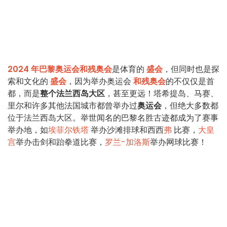
2024 年巴黎奥运会和残奥会
是体育的
盛会
，但同时也是探
索和文化的
盛会
，因为举办奥运会
和残奥会
的不仅仅是首
都，而是
整个法兰西岛大区
，甚至更远！塔希提岛、马赛、
里尔和许多其他法国城市都曾举办过
奥运会
，但绝大多数都
位于法兰西岛大区。举世闻名的巴黎名胜古迹都成为了赛事
举办地，如
埃菲尔铁塔
举办沙滩排球和西西
弗
比赛，
大皇
宫
举办击剑和跆拳道比赛，
罗兰-加洛斯
举办网球比赛！