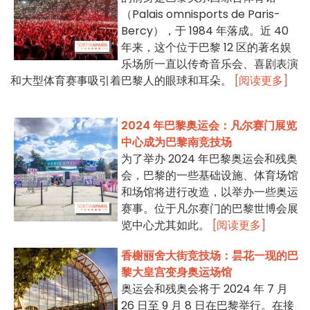
（Palais omnisports de Paris-
Bercy），于 1984 年落成。近 40
年来，这个位于巴黎 12 区的著名娱
乐场所一直以传奇音乐会、喜剧表演
和大型体育赛事吸引着巴黎人的眼球和耳朵。
[阅读更多]
2024 年巴黎奥运会：凡尔赛门展览
中心成为巴黎南竞技场
为了举办 2024 年巴黎奥运会和残奥
会，巴黎的一些基础设施、体育场馆
和场馆将进行改造，以举办一些奥运
赛事。位于凡尔赛门的巴黎世博会展
览中心尤其如此。
[阅读更多]
香榭丽舍大街竞技场：昙花一现的巴
黎大皇宫变身奥运场馆
奥运会和残奥会将于 2024 年 7 月
26 日至 9 月 8 日在巴黎举行。在接