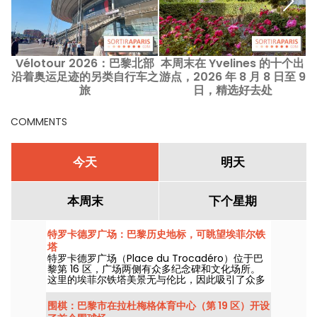
Vélotour 2026：巴黎北部
本周末在 Yvelines 的十个出
环
沿着奥运足迹的另类自行车之
游点，2026 年 8 月 8 日至 9
旅
日，精选好去处
COMMENTS
今天
明天
本周末
下个星期
特罗卡德罗广场：巴黎历史地标，可眺望埃菲尔铁
塔
特罗卡德罗广场（Place du Trocadéro）位于巴
黎第 16 区，广场两侧有众多纪念碑和文化场所。
这里的埃菲尔铁塔美景无与伦比，因此吸引了众多
游客和巴黎人。
围棋：巴黎市在拉杜梅格体育中心（第 19 区）开设