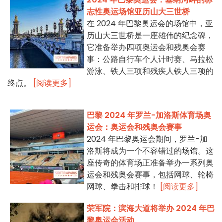
志性奥运场馆亚历山大三世桥
在 2024 年巴黎奥运会的场馆中，亚
历山大三世桥是一座雄伟的纪念碑，
它准备举办四项奥运会和残奥会赛
事：公路自行车个人计时赛、马拉松
游泳、铁人三项和残疾人铁人三项的
终点。
[阅读更多]
巴黎 2024 年罗兰-加洛斯体育场奥
运会：奥运会和残奥会赛事
2024 年巴黎奥运会期间，罗兰-加
洛斯将成为一个不容错过的场馆。这
座传奇的体育场正准备举办一系列奥
运会和残奥会赛事，包括网球、轮椅
网球、拳击和排球！
[阅读更多]
荣军院：滨海大道将举办 2024 年巴
黎奥运会活动