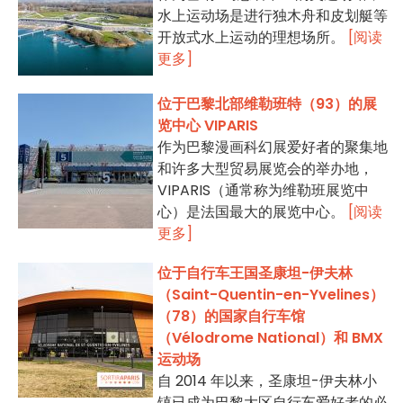
水上运动场是进行独木舟和皮划艇等
开放式水上运动的理想场所。
[阅读
更多]
位于巴黎北部维勒班特（93）的展
览中心 VIPARIS
作为巴黎漫画科幻展爱好者的聚集地
和许多大型贸易展览会的举办地，
VIPARIS（通常称为维勒班展览中
心）是法国最大的展览中心。
[阅读
更多]
位于自行车王国圣康坦-伊夫林
（Saint-Quentin-en-Yvelines）
（78）的国家自行车馆
（Vélodrome National）和 BMX
运动场
自 2014 年以来，圣康坦-伊夫林小
镇已成为巴黎大区自行车爱好者的必