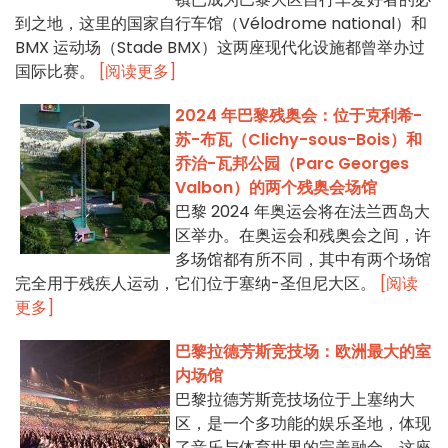
到之地，这里的国家自行车馆（Vélodrome national）和
BMX 运动场（Stade BMX）这两座现代化设施都曾举办过
国际比赛。
[阅读更多]
2024 年巴黎残奥会：位于克利希-
苏-布瓦（Clichy-sous-Bois）和
乔治-瓦邦公园（Parc Georges
Valbon）的两个残奥会场馆
巴黎 2024 年奥运会将在法兰西岛大
区举办。在奥运会和残奥会之间，许
多场馆都有所不同，其中有两个场馆
完全用于残疾人运动，它们位于塞纳-圣但尼大区。
[阅读
更多]
巴黎拉德芳斯竞技场：欧洲最大的室
内场馆
巴黎拉德芳斯竞技场位于上塞纳大
区，是一个多功能的娱乐圣地，体现
了音乐与体育世界的完美融合。这座