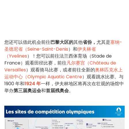
您还可以借此机会前往
巴黎大区的
其他
省份，
尤其是
塞纳-
圣德尼省（Seine-Saint-Denis
）和
伊夫林省
（Yvelines
）！您可以前往法兰西体育场（Stade de
France）观看田径比赛，前往
凡尔赛宫（Château de
Versailles
）观看骑马比赛，或者前往全新的
奥林匹克水上
运动中心（Olympic Aquatic Centre
）观看跳水比赛。与
1900 年和
1924 年
一样，伊夫林地区将再次在壮观的场馆中
举办
第三届奥运会
和
首届残奥会
。