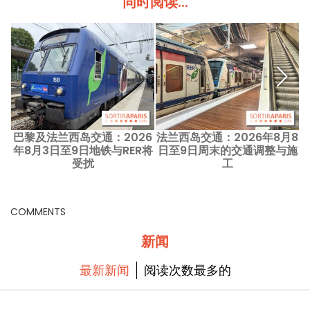
同时阅读...
巴黎及法兰西岛交通：2026
法兰西岛交通：2026年8月8
年8月3日至9日地铁与RER将
日至9日周末的交通调整与施
至
受扰
工
COMMENTS
新闻
最新新闻
阅读次数最多的