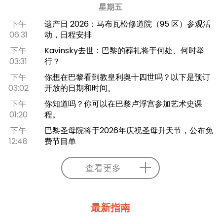
星期五
下午
遗产日 2026：马布瓦松修道院（95 区）参观活
06:31
动，日程安排
下午
Kavinsky去世：巴黎的葬礼将于何处、何时举
03:31
行？
下午
你想在巴黎看到教皇利奥十四世吗？以下是预订
03:02
开放的日期和时间。
下午
你知道吗？你可以在巴黎卢浮宫参加艺术史课
01:20
程。
下午
巴黎圣母院将于2026年庆祝圣母升天节，公布免
12:48
费节目单
查看更多
最新指南