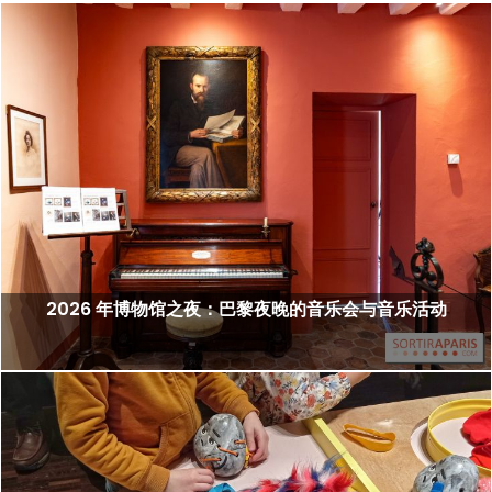
2026 年博物馆之夜：巴黎夜晚的音乐会与音乐活动