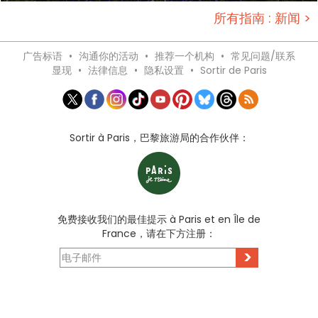
所有指南 : 新闻 >
广告标语
•
沟通你的活动
•
推荐一个机构
•
常见问题/联系
显现
•
法律信息
•
隐私设置
•
Sortir de Paris
Sortir à Paris，巴黎旅游局的合作伙伴：
免费接收我们的最佳提示 à Paris et en Île de
France，请在下方注册：
>