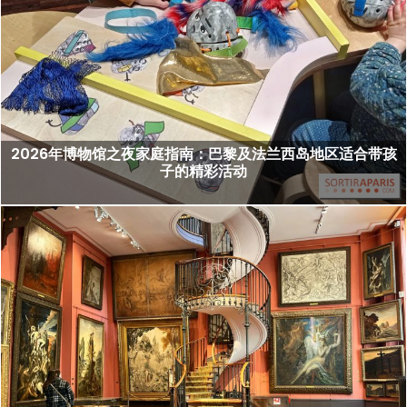
2026年博物馆之夜家庭指南：巴黎及法兰西岛地区适合带孩
子的精彩活动