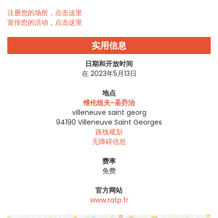
注册您的场所，点击这里
宣传您的活动，点击这里
实用信息
日期和开放时间
在 2023年5月13日
地点
维伦纽夫-圣乔治
villeneuve saint georg
94190
Villeneuve Saint Georges
路线规划
无障碍信息
费率
免费
官方网站
www.ratp.fr