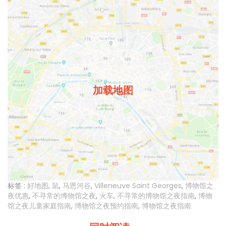
加载地图
标签 :
好地图
,
鼠
,
马恩河谷
,
Villeneuve Saint Georges
,
博物馆之
夜优惠
,
不寻常的博物馆之夜
,
火车
,
不寻常的博物馆之夜指南
,
博物
馆之夜儿童家庭指南
,
博物馆之夜预约指南
,
博物馆之夜指南