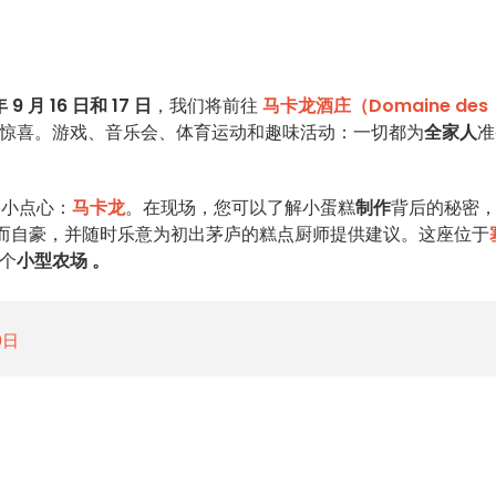
年 9 月 16 日和 17 日
，我们将前往
马卡龙酒庄（Domaine des
惊喜。游戏、音乐会、体育运动和趣味活动：一切都为
全家人
准
形小点心：
马卡龙
。在现场，您可以了解小蛋糕
制作
背后的秘密
而自豪，并随时乐意为初出茅庐的糕点厨师提供建议。这座位于
个
小型农场
。
9日