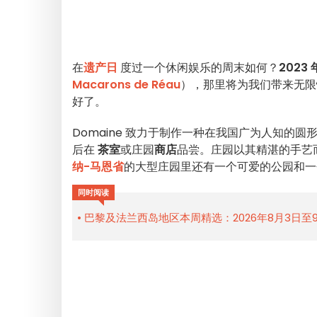
在
遗产日
度过一个休闲娱乐的周末如何？
2023 
Macarons de Réau
），那里将为我们带来无限
好了。
Domaine 致力于制作一种在我国广为人知的圆
后在
茶室
或庄园
商店
品尝。庄园以其精湛的手艺
纳-马恩省
的大型庄园里还有一个可爱的公园和一
同时阅读
巴黎及法兰西岛地区本周精选：2026年8月3日至