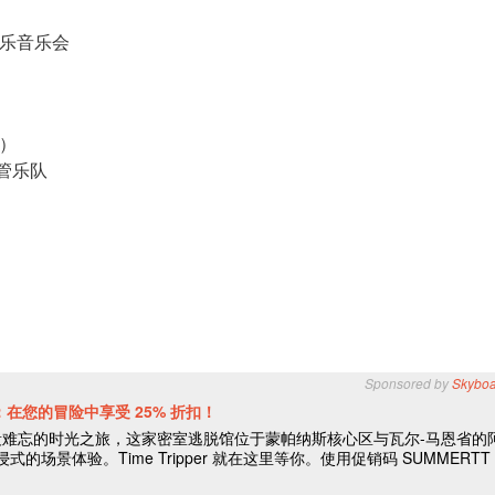
士乐音乐会
费）
 铜管乐队