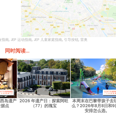
美食指南
,
JEP 运动指南
,
JEP 儿童家庭指南
,
引导按钮
,
雷奥
同时阅读...
兰西岛遗产
2026 年遗产日：探索阿旺
本周末在巴黎带孩子去
食据点
（77）的瑰宝
么？2026年8月8日和9
安排怎么选。