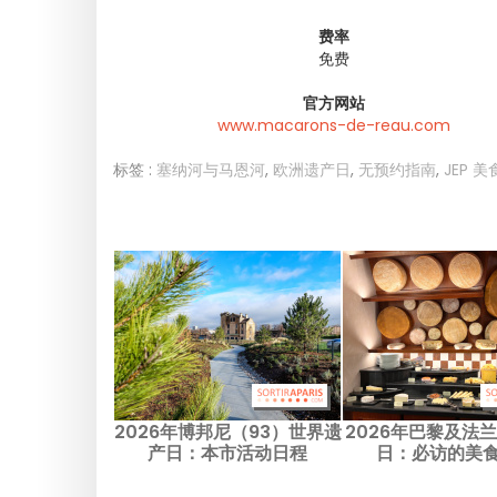
费率
免费
官方网站
www.macarons-de-reau.com
标签 :
塞纳河与马恩河
,
欧洲遗产日
,
无预约指南
,
JEP 
2026年博邦尼（93）世界遗
2026年巴黎及法
产日：本市活动日程
日：必访的美