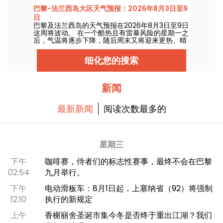
巴黎-法兰西岛大区天气预报：2026年8月3日至9
日
巴黎及法兰西岛的天气预报在2026年8月3日至9日
这周将波动。 在一个酷热且有雷暴风险的星期一之
后，气温将逐步下降，随后周末又将迎来更热、晴
朗的天气。
细化您的搜索
新闻
最新新闻
阅读次数最多的
星期三
下午
咖啡赛，侍者们的标志性赛事，最终不会在巴黎
02:54
九月举行。
下午
电动滑板车：8月1日起，上塞纳省（92）将强制
12:10
执行的新规定
上午
香榭丽舍圣诞市集今冬是否终于重出江湖？我们