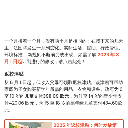
一个月接着一个月，没有两个月是相同的：在接下来的几天
里，法国将发生一系列
变化
。实际生活、援助、行政管理、
环境标准......新规则不断演变或出现。如需了解
2023 年 8
月 1 日起
计划进行的修改，请点击此处！
返校津贴
从 8 月 1 日起，低收入父母可领取返校津贴。该津贴可帮助
家庭为子女购买新学年所需的用品、衣物和设备。政府
为
6
至 10 岁的
儿童
支付
398.09 欧元
，为 11 至 14 岁的青少年
支
付
420.06 欧元，为 15 至 18 岁的高年级儿童
支付
434.60
欧
元。
2025 年返校津贴：何时发放第