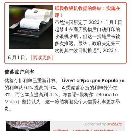
纸质收银机收据的终结：实施在
即！
虽然法国原定于 2023 年 1 月 1 日
起禁止在商店购物后自动打印的
收银机收据，但这一措施后来被
多次推迟。最终，政府决定第三
次将其生效日期推迟到 2023 年
8 月 1 日。
[阅读更多]
储蓄账户利率
储蓄存折利率已重新计算。
Livret d'Epargne Populaire
的利率从 6.1% 提高到 6%。
A
类储蓄存折的利率停滞在
3%，而它本应提高到 4.1%。布鲁诺-勒梅尔（Bruno Le
Maire）坚持认为，这一冻结将避免个人借贷利率更加昂
贵。