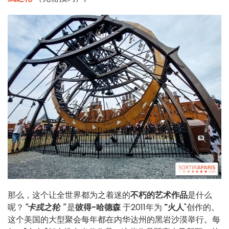
那么，这个让全世界都为之着迷的
不朽的艺术作品
是什么
呢？
"卡戎之轮 "
是
彼得-哈德森
于2011年为
"火人
"创作的。
这个美国的大型聚会每年都在内华达州的黑岩沙漠举行。每