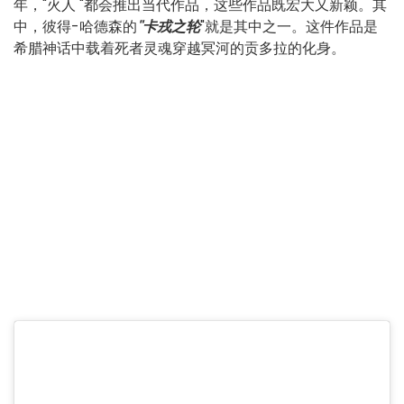
年，"火人 "都会推出当代作品，这些作品既宏大又新颖。其
中，彼得-哈德森的
"卡戎之轮
"就是其中之一。这件作品是
希腊神话中载着死者灵魂穿越冥河的贡多拉的化身。