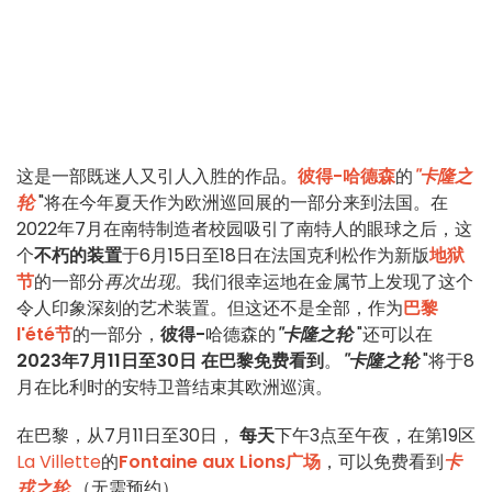
这是一部既迷人又引人入胜的作品。
彼得-哈德森
的
"卡隆之
轮
"将在今年夏天作为欧洲巡回展的一部分来到法国。在
2022年7月在南特制造者校园吸引了南特人的眼球之后，这
个
不朽的装置
于6月15日至18日在法国克利松作为新版
地狱
节
的一部分
再次出现
。我们很幸运地在金属节上发现了这个
令人印象深刻的艺术装置。但这还不是全部，作为
巴黎
l'été节
的一部分，
彼得-
哈德森的
"卡隆之轮
"还可以在
2023年7月11日至30日
在巴黎免费看到
。
"卡隆之轮
"将于8
月在比利时的安特卫普结束其欧洲巡演。
在巴黎，从7月11日至30日，
每天
下午3点至午夜，在第19区
La Villette
的
Fontaine aux Lions广场
，可以免费看到
卡
戎之轮
（无需预约）。