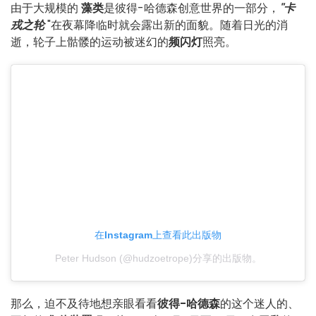
由于大规模的
藻类
是彼得-哈德森创意世界的一部分，
"卡
戎之轮
"在夜幕降临时就会露出新的面貌。随着日光的消
逝，轮子上骷髅的运动被迷幻的
频闪灯
照亮。
在Instagram上查看此出版物
Peter Hudson (@hudzoetrope)分享的出版物。
那么，迫不及待地想亲眼看看
彼得-哈德森
的这个迷人的、