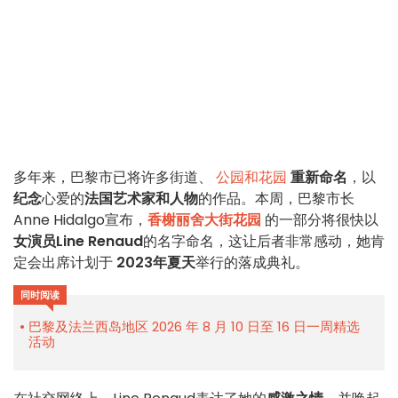
多年来，巴黎市已将许多街道、
公园和花园
重新命名
，以
纪念
心爱的
法国艺术家和人物
的作品。本周，巴黎市长
Anne Hidalgo宣布，
香榭丽舍大街花园
的一部分将很快以
女演员Line Renaud
的名字命名，这让后者非常感动，她肯
定会出席计划于
2023年夏天
举行的落成典礼。
同时阅读
巴黎及法兰西岛地区 2026 年 8 月 10 日至 16 日一周精选
活动