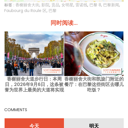
标签 :
香榭丽舍大街
,
影院
,
贡品
,
女明星
,
雷诺线
,
巴黎 8
,
巴黎新闻
,
Faubourg du Roule 区
,
巴黎
同时阅读...
香榭丽舍大道步行日：本周
香榭丽舍大街和凯旋门附近的
日，2026年9月6日，这条被
餐厅：在巴黎这些街区去哪儿
誉为世界上最美的大道将实现
吃饭？
无车通行
COMMENTS
今天
明天