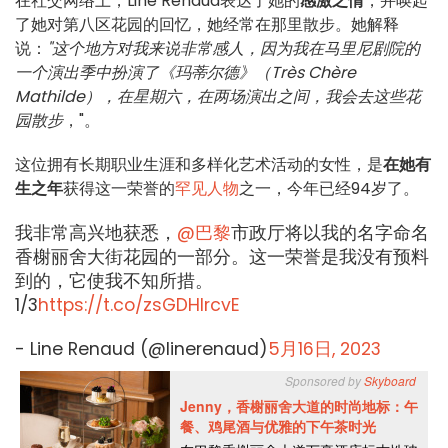
在社交网络上，Line Renaud表达了她的
感激之情
，并唤起
了她对第八区花园的回忆，她经常在那里散步。她解释
说：
"这个地方对我来说非常感人，因为我在马里尼剧院的
一个演出季中扮演了《玛蒂尔德》（Très Chère
Mathilde），在星期六，在两场演出之间，我会去这些花
园散步
，"。
这位拥有长期职业生涯和多样化艺术活动的女性，是
在她有
生之年
获得这一荣誉的
罕见人物
之一，今年已经94岁了。
我非常高兴地获悉，
@巴黎
市政厅将以我的名字命名
香榭丽舍大街花园的一部分。这一荣誉是我没有预料
到的，它使我不知所措。
1/3
https://t.co/zsGDHlrcvE
- Line Renaud (@linerenaud)
5月16日, 2023