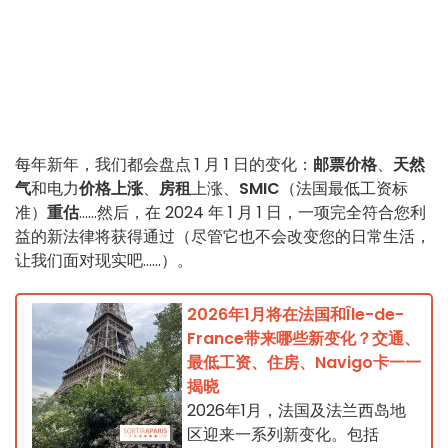
每年新年，我们都会盘点 1 月 1 日的变化：
邮票价格
、
天然
气
和电力
价格上涨
、
房租
上涨、
SMIC
（法国最低工资标
准）
重估
......然后，在 2024 年 1 月 1 日，一项完全符合您利
益的新法律将获得通过（尽管它也不会改变您的日常生活，
让我们面对现实吧......）。
2026年1月将在法国和Île-de-
France带来哪些新变化？交通、
最低工资、住房、Navigo卡一一
揭晓
2026年1月，法国及法兰西岛地
区迎来一系列新变化。包括