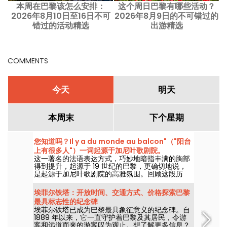
本周在巴黎该怎么安排：
这个周日巴黎有哪些活动？
2026年8月10日至16日不可
2026年8月9日的不可错过的
错过的活动精选
出游精选
COMMENTS
今天
明天
本周末
下个星期
您知道吗？Il y a du monde au balcon"（"阳台
上有很多人"）一词起源于加尼叶歌剧院。
这一著名的法语表达方式，巧妙地暗指丰满的胸部
得到提升，起源于 19 世纪的巴黎，更确切地说，
是起源于加尼叶歌剧院的高雅氛围。回顾这段历
史，上流社会的沙龙里诱惑与礼仪交织在一起。我
们将为您一一讲述。
埃菲尔铁塔：开放时间、交通方式、价格探索巴黎
最具标志性的纪念碑
埃菲尔铁塔已成为巴黎最具象征意义的纪念碑。自
1889 年以来，它一直守护着巴黎及其居民，令游
客和远道而来的游客叹为观止。想了解更多信息？