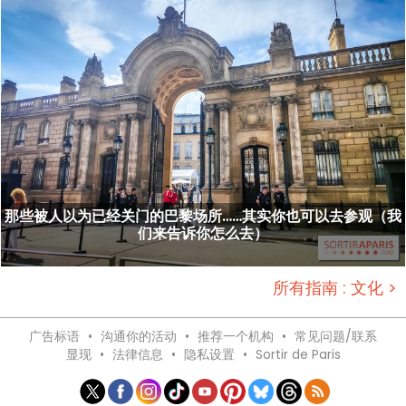
那些被人以为已经关门的巴黎场所……其实你也可以去参观（我
们来告诉你怎么去）
所有指南 : 文化 >
广告标语
•
沟通你的活动
•
推荐一个机构
•
常见问题/联系
显现
•
法律信息
•
隐私设置
•
Sortir de Paris