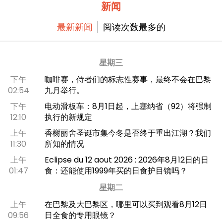
l’atmosphère féérique de l’époque de Louis
新闻
XIV.
最新新闻
阅读次数最多的
星期三
下午
咖啡赛，侍者们的标志性赛事，最终不会在巴黎
02:54
九月举行。
下午
电动滑板车：8月1日起，上塞纳省（92）将强制
12:10
执行的新规定
上午
香榭丽舍圣诞市集今冬是否终于重出江湖？我们
11:30
所知的情况
上午
Eclipse du 12 aout 2026 : 2026年8月12日的日
01:47
食：还能使用1999年买的日食护目镜吗？
星期二
上午
在巴黎及大巴黎区，哪里可以买到观看8月12日
09:56
日全食的专用眼镜？