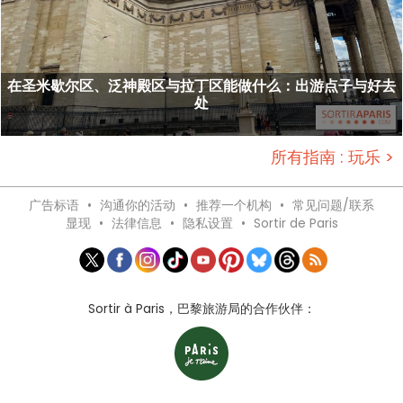
在圣米歇尔区、泛神殿区与拉丁区能做什么：出游点子与好去
处
所有指南 : 玩乐 >
广告标语
•
沟通你的活动
•
推荐一个机构
•
常见问题/联系
显现
•
法律信息
•
隐私设置
•
Sortir de Paris
Sortir à Paris，巴黎旅游局的合作伙伴：