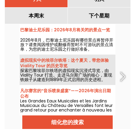
本周末
下个星期
巴黎迪士尼乐园：2026年8月将关闭的景点一览
2026年8月，巴黎迪士尼乐园有哪些景点将暂停开
放？请查阅因维护或翻修而暂时不可游玩的景点清
单，为您的迪士尼乐园之行做好准备。
虚拟现实中的埃菲尔铁塔：这个夏天，带您体验
Viality Tour 的历史导览
探索巴黎埃菲尔铁塔的虚拟现实沉浸式导览，由
Viality Tour 打造。走进马尔斯广场的核心，重现
铁娘子从建造到1889年正式启用的历史进程。
2026年3月31日，推出了更贴近真实的新版本。为
此，我们还为你准备了专属促销码！为应对高温天
凡尔赛宫的“音乐喷泉盛宴”——2026年演出日期
气，所有导览均安排在阴影处进行。
公布
Les Grandes Eaux Musicales et les Jardins
Musicaux du Château de Versailles font leur
grand retour pour enchanter à nouveau les
fontaines et bassins du jardin en cette
nouvelle saison. Du 1er avril au 1er novembre
细化您的搜索
2026, les visiteurs peuvent flâner autour des
bosquets et des fontaines, accompagnés
par des airs baroques qui évoquent