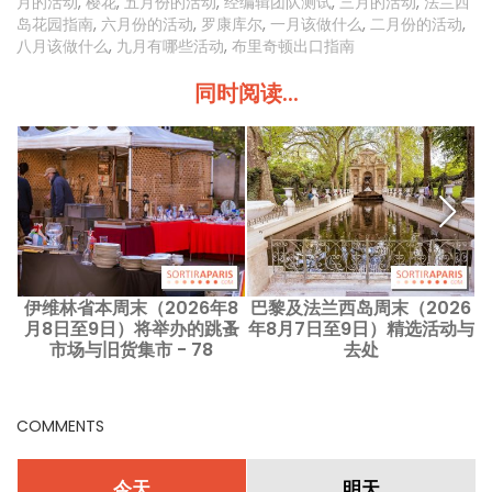
月的活动
,
樱花
,
五月份的活动
,
经编辑团队测试
,
三月的活动
,
法兰西
岛花园指南
,
六月份的活动
,
罗康库尔
,
一月该做什么
,
二月份的活动
,
八月该做什么
,
九月有哪些活动
,
布里奇顿出口指南
同时阅读...
伊维林省本周末（2026年8
巴黎及法兰西岛周末（2026
月8日至9日）将举办的跳蚤
年8月7日至9日）精选活动与
市场与旧货集市 - 78
去处
COMMENTS
今天
明天