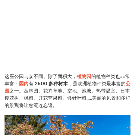
这座公园与众不同。除了面积大，
植物园
的植物种类也非常
丰富：
园内
有
2500 多种树木
，是欧洲植物种类最丰富的
公
园
之一。丛林园、花卉草地、空地、池塘、热带温室、日本
樱花树、枫树、开花苹果树、矮针叶树......美丽的风景和多样
的景观将让您流连忘返。