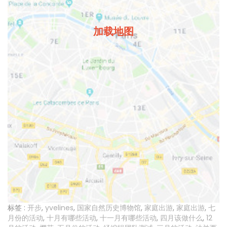
加载地图
标签 :
开步
,
yvelines
,
国家自然历史博物馆
,
家庭出游
,
家庭出游
,
七
月份的活动
,
十月有哪些活动
,
十一月有哪些活动
,
四月该做什么
,
12