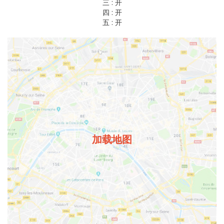
三 :
开
四 :
开
五 :
开
加载地图