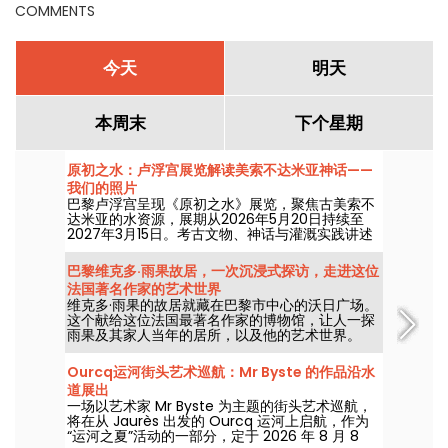
COMMENTS
今天
明天
本周末
下个星期
原初之水：卢浮宫展览解读美索不达米亚神话——
我们的照片
巴黎卢浮宫呈现《原初之水》展览，聚焦古美索不
达米亚的水资源，展期从2026年5月20日持续至
2027年3月15日。考古文物、神话与灌溉实践讲述
这一资源如何塑造了早期美索不达米亚社会。
巴黎维克多·雨果故居，一次沉浸式探访，走进这位
法国著名作家的艺术世界
维克多·雨果的故居就藏在巴黎市中心的沃日广场。
这个献给这位法国最著名作家的博物馆，让人一探
雨果及其家人当年的居所，以及他的艺术世界。
Ourcq运河街头艺术巡航：Mr Byste 的作品沿水
道展出
一场以艺术家 Mr Byste 为主题的街头艺术巡航，
将在从 Jaurès 出发的 Ourcq 运河上启航，作为
“运河之夏”活动的一部分，定于 2026 年 8 月 8