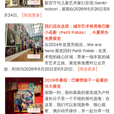
新宮守与儿童艺术家们呈现 Genki-
nobori，展期自2026年6月26日至8
月24日。
[阅读更多]
我们还在这里：城市艺术将席卷巴黎
小圣殿（Petit Palais），今夏举办
免费展览
在2024年首度亮相后，We are
here 展览回到 Petit Palais：在美
术馆的核心区域，带来一场丰富的城
市艺术之旅。展览将免费对公众开
放，时间为2026年6月20日至9月20日。
[阅读更多]
2026年暑假：巴黎带孩子一起看的
15大展览
假期一到，面向家庭的展览成为户外
漫长日子里一个不错的替代选项：在
这里，我们可以发现新奇、细心观
察、偶尔动手操作，并一起分享一段