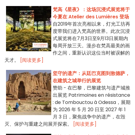
梵高《星夜》：这场沉浸式展览将于
今夏在 Atelier des Lumières 登场
自2019年首次亮相以来，灯光工坊再
度带我们进入梵高的世界。此次沉浸
式展览将在7月3日至9月13日展期内
每周开放三天。漫步在梵高最美的画
作之间，重新认识这位当时被误解的
天才。
[阅读更多]
坚守的遗产：从廷巴克图到敖德萨，
在建筑之城举行的展览
赞助 - 在巴黎，巴黎建筑与遗产城推
出展览 Patrimoines en résistance
: de Tombouctou à Odessa，展期
为 2026 年 5 月 20 日至 2027 年 1
月 3 日，聚焦战争中的遗产，在毁
灭、保护与重建之间展开探索。
[阅读更多]