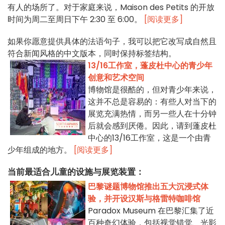
有人的场所了。对于家庭来说，Maison des Petits 的开放
时间为周二至周日下午 2:30 至 6:00。
[阅读更多]
如果你愿意提供具体的法语句子，我可以把它改写成自然且
符合新闻风格的中文版本，同时保持标签结构。
13/16工作室，蓬皮杜中心的青少年
创意和艺术空间
博物馆是很酷的，但对青少年来说，
这并不总是容易的：有些人对当下的
展览充满热情，而另一些人在十分钟
后就会感到厌倦。因此，请到蓬皮杜
中心的13/16工作室，这是一个由青
少年组成的地方。
[阅读更多]
当前最适合儿童的设施与展览装置：
巴黎谜题博物馆推出五大沉浸式体
验，并开设汉斯与格雷特咖啡馆
Paradox Museum 在巴黎汇集了近
百种奇幻体验，包括视觉错觉、光影