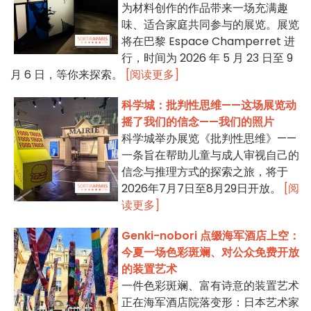
为材料创作的作品带来一场充满趣
味、适合家庭共同参与的展览。展览
将在巴黎 Espace Champerret 进
行，时间为 2026 年 5 月 23 日至 9
月 6 日，等你来探索。
[阅读更多]
科学城：批判性思维——这场展览动
摇了我们的信念——我们的照片
科学城举办展览《批判性思维》——
一条旨在帮助儿童与成人审视自己的
信念与推理方式的探索之旅，将于
2026年7月7日至8月29日开放。
[阅
读更多]
Genki-nobori 点缀海军酒店上空：
今夏一场色彩斑斓、对公众免费开放
的装置艺术
一件色彩斑斓、富有诗意的装置艺术
正在海军酒店院落变形：日本艺术家