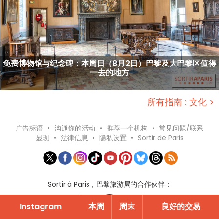
免费博物馆与纪念碑：本周日（8月2日）巴黎及大巴黎区值得
一去的地方
所有指南 : 文化 >
广告标语
•
沟通你的活动
•
推荐一个机构
•
常见问题/联系
显现
•
法律信息
•
隐私设置
•
Sortir de Paris
Sortir à Paris，巴黎旅游局的合作伙伴：
Instagram
本周
周末
良好的交易