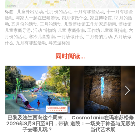
标签 :
儿童外出活动
,
七月份的活动
,
十月有哪些活动
,
十一月有哪些
活动
,
与家人一起在巴黎游玩
,
四月该做什么
,
家庭博物馆
,
12 月的活
动
,
五月份的活动
,
三月的活动
,
儿童博物馆工作坊家庭指南
,
博物馆
儿童家庭导游
,
活动 博物馆 儿童 家庭指南
,
工作坊儿童家庭指南
,
六
月份的活动
,
寒冷儿童指南
,
一月该做什么
,
二月份的活动
,
八月该做
什么
,
九月有哪些活动
,
导览游标准
同时阅读...
巴黎及法兰西岛这个周末，
Cosmofania在玛布苏松修
2026年8月8日至9日，带孩
道院：一场关于神圣与无形的
子去哪儿玩？
当代艺术展