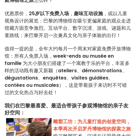
庭博物馆之旅
怎么样？
优惠票价，
25岁以下免费入场
，
趣味互动设施
，或以儿童
视角设计的展览：巴黎的博物馆在吸引更偏家庭的观众走进
馆藏方面竞争激烈。互动平台、数字沉浸、游戏、谜题和儿
童路线：来巴黎开启一次兼具文化与亲子体验的出行！
值得一提的是，全年大约每月一个周末对家庭免费开放博物
馆：所有人免票入场，
week-ends au musée en
famille
为大小朋友们搭建了一个寓教于乐的平台，丰富多
样的活动既有趣又新颖（
ateliers
、
démonstrations
、
dégustations
、
enquêtes
、
visites guidées
、
contées ou musicales
），这是带着孩子来访时不可错
过的文化热点与好去处！
我们在巴黎最喜爱、最适合带孩子参观博物馆的亲子友
好空间：
雕塑工坊：为儿童打造的创意空间，
本季再次开启罗丹博物馆的探索之旅