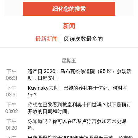
日，周六。日程包括：船上展览、水上视角的壁画
导览，以及对这位艺术家喷绘世界的探索。
细化您的搜索
新闻
最新新闻
阅读次数最多的
星期五
下午
遗产日 2026：马布瓦松修道院（95 区）参观活
06:31
动，日程安排
下午
Kavinsky去世：巴黎的葬礼将于何处、何时举
03:31
行？
下午
你想在巴黎看到教皇利奥十四世吗？以下是预订
03:02
开放的日期和时间。
下午
你知道吗？你可以在巴黎卢浮宫参加艺术史课
01:20
程。
下午
巴黎圣母院将于2026年庆祝圣母升天节，公布免