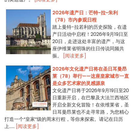
2026年遗产日：芒特-拉-朱利
（78）市内参观日程
踏上曼特-拉若利的历史探险，在遗
产日活动中启程！2026年9月19日至
20日，走进这处丰富的遗产，与这
座伊维莱省明珠的往日传说同频共
振。
[阅读更多]
2026年文化遗产日将在圣日耳曼昂
莱（78）举行——这座皇家城市一直
是众多艺术家的灵感源泉
文化遗产日将于2026年9月19日至20
日重新开启，在巴黎及大法兰西地区
开启全新文化冒险！在依维莱省，圣
日耳曼昂莱也不走寻常路，为您精心
打造一个“皇家”级的周末行程，等你来探索。请记在日历
上……
[阅读更多]