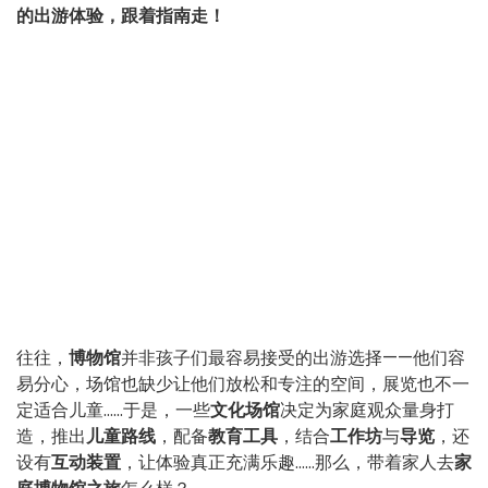
的出游体验，跟着指南走！
往往，
博物馆
并非孩子们最容易接受的出游选择——他们容
易分心，场馆也缺少让他们放松和专注的空间，展览也不一
定适合儿童……于是，一些
文化场馆
决定为家庭观众量身打
造，推出
儿童路线
，配备
教育工具
，结合
工作坊
与
导览
，还
设有
互动装置
，让体验真正充满乐趣……那么，带着家人去
家