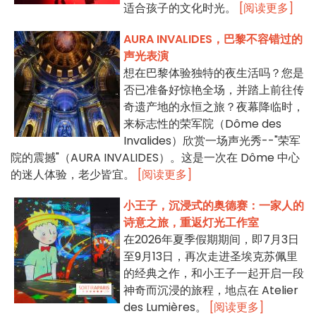
适合孩子的文化时光。
[阅读更多]
AURA INVALIDES，巴黎不容错过的
声光表演
想在巴黎体验独特的夜生活吗？您是
否已准备好惊艳全场，并踏上前往传
奇遗产地的永恒之旅？夜幕降临时，
来标志性的荣军院（Dôme des
Invalides）欣赏一场声光秀--"荣军
院的震撼"（AURA INVALIDES）。这是一次在 Dôme 中心
的迷人体验，老少皆宜。
[阅读更多]
小王子，沉浸式的奥德赛：一家人的
诗意之旅，重返灯光工作室
在2026年夏季假期期间，即7月3日
至9月13日，再次走进圣埃克苏佩里
的经典之作，和小王子一起开启一段
神奇而沉浸的旅程，地点在 Atelier
des Lumières。
[阅读更多]