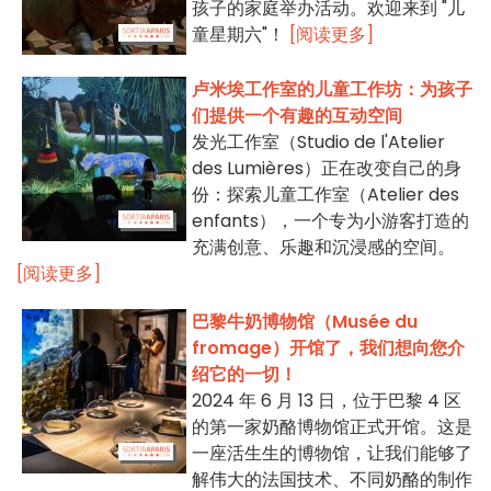
孩子的家庭举办活动。欢迎来到 "儿
童星期六"！
[阅读更多]
卢米埃工作室的儿童工作坊：为孩子
们提供一个有趣的互动空间
发光工作室（Studio de l'Atelier
des Lumières）正在改变自己的身
份：探索儿童工作室（Atelier des
enfants），一个专为小游客打造的
充满创意、乐趣和沉浸感的空间。
[阅读更多]
巴黎牛奶博物馆（Musée du
fromage）开馆了，我们想向您介
绍它的一切！
2024 年 6 月 13 日，位于巴黎 4 区
的第一家奶酪博物馆正式开馆。这是
一座活生生的博物馆，让我们能够了
解伟大的法国技术、不同奶酪的制作