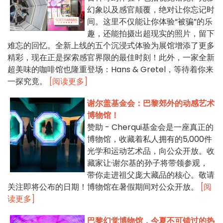
幻象以及感官颠覆，绝对让你忘记时
间。这里不仅能让你体验“被骗”的乐
趣，还能拍摄出超现实的照片，留下
难忘的回忆。全新上线的五个沉浸式体验为展馆增添了更多
精彩，现在正是探索感官界限的最佳时刻！此外，一家全新
超美味的咖啡馆也隆重登场：Hans & Gretel，等待着你来
一探究竟。
[阅读更多]
谢尔盖基金会：巴黎郊外的动感艺术
博物馆！
赞助 - Cherqui基金会是一座真正的
博物馆，收藏着私人拥有的5,000件
光学和运动艺术品，向公众开放。收
藏家让·谢尔基的孙子将带领参观，
带你走进祖父庞大藏品的核心。敬请
关注即将公布的日期！博物馆在暑假期间对公众开放。
[阅
读更多]
巴黎幻觉博物馆，今夏不可错过的热