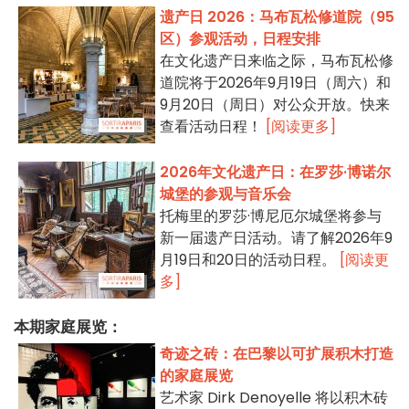
遗产日 2026：马布瓦松修道院（95
区）参观活动，日程安排
在文化遗产日来临之际，马布瓦松修
道院将于2026年9月19日（周六）和
9月20日（周日）对公众开放。快来
查看活动日程！
[阅读更多]
2026年文化遗产日：在罗莎·博诺尔
城堡的参观与音乐会
托梅里的罗莎·博尼厄尔城堡将参与
新一届遗产日活动。请了解2026年9
月19日和20日的活动日程。
[阅读更
多]
本期家庭展览：
奇迹之砖：在巴黎以可扩展积木打造
的家庭展览
艺术家 Dirk Denoyelle 将以积木砖