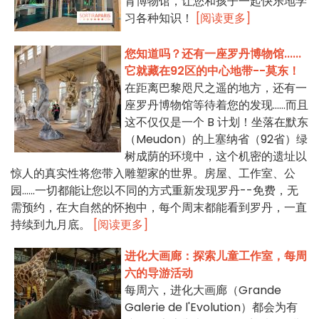
育博物馆，让您和孩子一起快乐地学
习各种知识！
[阅读更多]
您知道吗？还有一座罗丹博物馆......
它就藏在92区的中心地带--莫东！
在距离巴黎咫尺之遥的地方，还有一
座罗丹博物馆等待着您的发现......而且
这不仅仅是一个 B 计划！坐落在默东
（Meudon）的上塞纳省（92省）绿
树成荫的环境中，这个机密的遗址以
惊人的真实性将您带入雕塑家的世界。房屋、工作室、公
园......一切都能让您以不同的方式重新发现罗丹--免费，无
需预约，在大自然的怀抱中，每个周末都能看到罗丹，一直
持续到九月底。
[阅读更多]
进化大画廊：探索儿童工作室，每周
六的导游活动
每周六，进化大画廊（Grande
Galerie de l'Evolution）都会为有