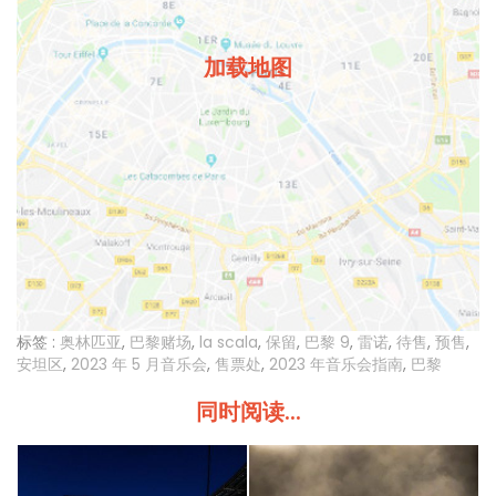
加载地图
标签 :
奥林匹亚
,
巴黎赌场
,
la scala
,
保留
,
巴黎 9
,
雷诺
,
待售
,
预售
,
安坦区
,
2023 年 5 月音乐会
,
售票处
,
2023 年音乐会指南
,
巴黎
同时阅读...