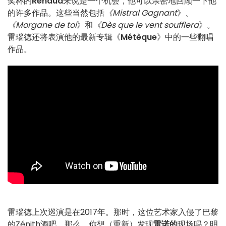
奖杯的
Renaud
来说是一个机会，他可以亲密地回顾一下他
的许多作品。这些当然包括
《Mistral Gagnant
》、
《Morgane de toi
》和
《Dès que le vent soufflera
》。
雷瑙德还将表演他的最新专辑《
Métèque
》中的一些翻唱
作品。
雷瑙德上次巡演是在2017年。那时，这位艺术家入侵了巴黎
的Zénith酒吧。那么，你想（重新）发现
雷诺的
现场吗？明