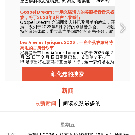
是巴黎的标志性场所。约翰尼-哈莱迪（Johnny
Hallyday）、雷-查尔斯（Ray Charles）、滚石
乐队（The Rolling Stones）和披头士乐队（The
Gospel Dream : 一场充满活力的美裔福音音乐盛
Beatles）都曾在此举办过音乐会！
宴，将于2026年8月在巴黎举行
Gospel Dream 合唱团将入驻巴黎最美的教堂，开
展一系列于2026年8月举行的卓越音乐会。 一场独
特的音乐体验，通过非裔美国教会的正宗圣歌，歌
颂希望、团结与韧性。
Les Arènes Lyriques 2026：一座坐落在蒙马特
高地的古典音乐节
经典音乐节 Les Arènes Lyriques 将于 2026 年 7
月 22 日至 8 月 15 日重返巴黎。节目单？不少于
16 场演出将在蒙马特竞技场举行，这一梦幻场地为
聆听经典乐章提供了理想背景。
细化您的搜索
新闻
最新新闻
阅读次数最多的
星期五