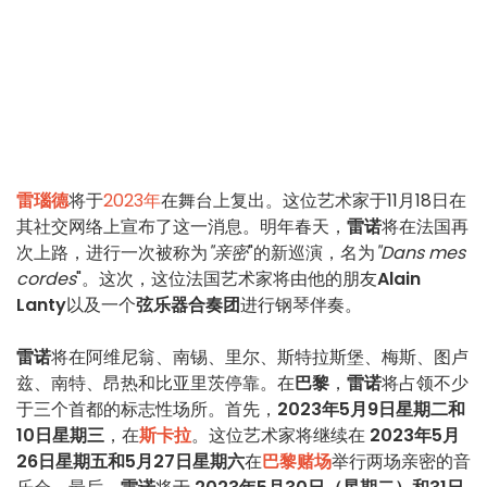
雷瑙德
将于
2023年
在舞台上复出。这位艺术家于11月18日在
其社交网络上宣布了这一消息。明年春天，
雷诺
将在法国再
次上路，进行一次被称为
"亲密
"的新巡演，名为
"Dans mes
cordes
"。这次，这位法国艺术家将由他的朋友
Alain
Lanty
以及一个
弦乐器合奏团
进行钢琴伴奏。
雷诺
将在阿维尼翁、南锡、里尔、斯特拉斯堡、梅斯、图卢
兹、南特、昂热和比亚里茨停靠。在
巴黎
，
雷诺
将占领不少
于三个首都的标志性场所。首先，
2023年5月9日星期二和
10日星期三
，在
斯卡拉
。这位艺术家将继续在
2023年5月
26日星期五和5月27日星期六
在
巴黎赌场
举行两场亲密的音