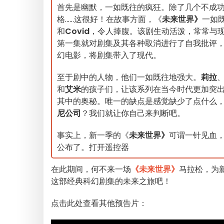
首先是幽默，一如既往的疯狂。除了几个不成
格......这很好！在故事方面，《
未来世界》
一如
和
Covid
，令人捧腹。该剧生动活泼，常常与现
第一集就对剧集及其各种取消进行了自我批评
幻电影，将剧集带入了现代。
至于剧中的人物，他们一如既往地强大。
莉拉
和
艾米
的孩子们，让该系列在当今时代更加突
其中的奥秘。唯一的缺点是感觉缺少了点什么
尼公司
？我们就让你自己来判断吧。
事实上，新一季的《
未来世界》
可谓一针见血
公布了。打开遥控器
在此期间，何不来一场
《未来世界》
马拉松，为
这部经典科幻剧集的未来之旅吧！
点击此处查看其他预告片：