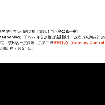
世界即将在我们的荧屏上重现！自《
辛普森一家
》
Groening
）于 1999 年首次推出
该剧
以来，这次万众期待的
复
 年期间，该剧曾一度停播，后又回归
喜剧中心（Comedy Central
定在 7 月 24 日。