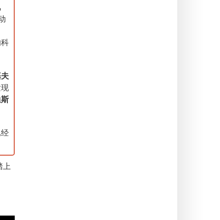
风
动
，
的科
基夫
发现
迪斯
已经
踏上