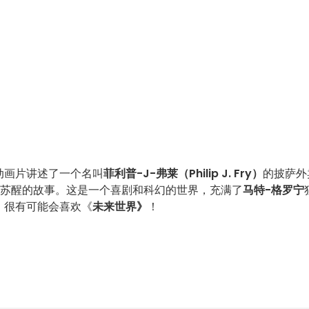
动画片讲述了一个名叫
菲利普-J-弗莱（Philip J. Fry）
的披萨外
0 年后苏醒的故事。这是一个喜剧和科幻的世界，充满了
马特-格罗宁
，很有可能会喜欢《
未来世界》
！