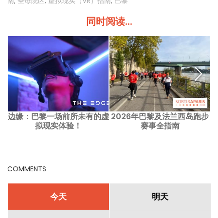
南
,
圣母院区
,
虚拟现实（VR）指南
,
巴黎
同时阅读...
边缘：巴黎一场前所未有的虚
2026年巴黎及法兰西岛跑步
拟现实体验！
赛事全指南
COMMENTS
今天
明天