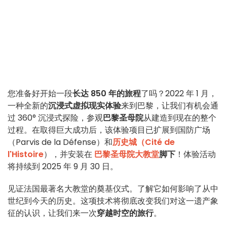
您准备好开始一段
长达 850 年的旅程
了吗？2022 年 1 月，
一种全新的
沉浸式虚拟现实体验
来到巴黎，让我们有机会通
过 360° 沉浸式探险，参观
巴黎圣母院
从建造到现在的整个
过程。在取得巨大成功后，该体验项目已扩展到国防广场
（Parvis de la Défense）和
历史城（Cité de
l'Histoire
），并安装在
巴黎圣母院大教堂
脚下
！体验活动
将持续到 2025 年 9 月 30 日。
见证法国最著名大教堂的奠基仪式。了解它如何影响了从中
世纪到今天的历史。这项技术将彻底改变我们对这一遗产象
征的认识，让我们来一次
穿越时空的旅行
。