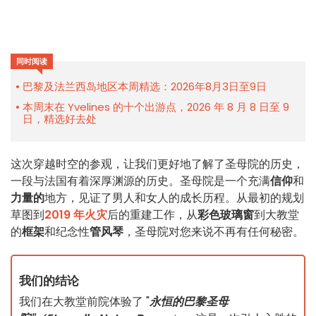
同时阅读
巴黎及法兰西岛地区本周精选：2026年8月3日至9日
本周末在 Yvelines 的十个出游点，2026 年 8 月 8 日至 9
日，精选好去处
这次穿越时空的参观，让我们更好地了解了圣母院的历史，
一段与法国有着深厚渊源的历史。圣母院是一个充满
信仰
和
力量的
地方，见证了男人和女人的成长历程。从最初的规划
草图到
2019 年火灾
后的重建工作，从
彩色玻璃窗
到大教堂
的
框架
和纪念性
管风琴
，圣母院对您来说不再有任何秘密。
我们的结论
我们在大教堂前院体验了 "
永恒的巴黎圣母