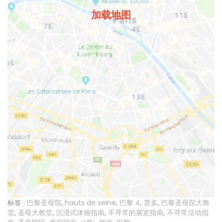
加载地图
标签 :
巴黎圣母院
,
hauts de seine
,
巴黎 4
,
普多
,
巴黎圣母院大教
堂
,
圣母大教堂
,
沉浸式体验指南
,
不寻常的展览指南
,
不寻常活动指