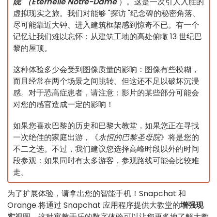
院"（Eternelle Notre-Dame
）。这是一次引人入胜的
虚拟现实之旅。我们对能够 "探访 "纪念碑的秘密角落、
尽可能靠近大钟、进入建筑框架感到惊奇不已。有一个
记忆让我们难以忘怀：从建筑工地的高处俯瞰 13 世纪巴
黎的屋顶。
这种体验多少会受到图像质量的影响：图像有些模糊，
而且经常在两个场景之间跳转。但这还不足以破坏沉浸
感。对于恐高症患者，请注意：影片的某些部分可能会
对您的感官造成一定的影响！
如果您喜欢巴黎的历史和巴黎大教堂，如果您正在寻找
一次绝佳的家庭出游，《
永恒的巴黎圣母院
》将是您的
不二之选。不过，我们建议您选择高峰时段以外的时间
段参观：如果同时有太多游客，参观路线可能会比较难
走。
为了扩展体验，请拿出您的智能手机！Snapchat 和
Orange 将通过 Snapchat 应用程序提供大教堂的
增强现
实
视图。这种寓教于乐的数字体验可以让您更多地了解大教