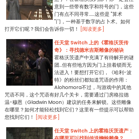
意到一些带有数字和符号的门，这些
门有点不同寻常......这些是 "算术
"门，一种基于数字的占卜术。如何
打开它们呢？我们会告诉你一切！
[阅读更多]
任天堂 Switch 上的《霍格沃茨传
奇》：寻找德米吉斯雕像的秘诀
霍格沃茨遗产中充满了有待解开的谜
团...但有些地方因为门上挂着锁而无
法进入！要想打开它们，《哈利-波
特》的粉丝们都知道咒语的作用：
Alohomora不过，与游戏中的其他
咒语不同，这个咒语有好几个关卡，需要通过门房格拉德
温-穆恩（Gladwin Moon）建议的任务来解锁。这些雕像
在哪里？如何才能轻松找到它们？这里有一些提示可以帮助
您找到它们！
[阅读更多]
任天堂 Switch 上的霍格沃茨遗产：
在哪里可以找到传送蟾蜍雕像？