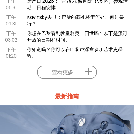
下午
遗产日 2026：马布瓦松修道院（95 区）参观活
06:31
动，日程安排
下午
Kavinsky去世：巴黎的葬礼将于何处、何时举
03:31
行？
下午
你想在巴黎看到教皇利奥十四世吗？以下是预订
03:02
开放的日期和时间。
下午
你知道吗？你可以在巴黎卢浮宫参加艺术史课
01:20
程。
查看更多
最新指南