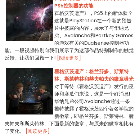
PS5控制器的功能
霍格沃茨遗产》，PS5上的新体验？
这就是PlayStation在一个新的预告
片中披露的内容，展示了与华纳兄
弟、Avalanche和Portkey Games
的游戏有关的Dualsense控制器功
能。一段视频特别向我们展示了为这部作品特别制作的触觉
反馈。让我们回顾一下!
[阅读更多]
霍格沃茨遗产：格兰芬多、斯莱特
林、斯莱特林和赫夫帕夫的徽章曝光
对于等待《霍格沃茨遗产》发行的巫
师和麻瓜们来说，这是一个好消息!
华纳兄弟公司Avalanche通过一条
推特披露了霍格沃茨四个著名学院的
新徽章，即格兰芬多、斯莱特林、赫
夫帕夫和斯莱特林。下面是新的徽章，与原来的徽章相比有
了变化。
[阅读更多]