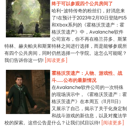
终于可以参观四个公共房间了
哈利-波特传奇的粉丝们，好消息来
了!在预计于2023年2月10日登陆PS5
和Xbox系列的《霍格沃茨遗产：霍
格沃茨遗产》中，Avalanche软件
公司宣布，你不再在格兰芬多、斯莱
特林、赫夫帕夫和斯莱特林之间进行选择，而是能够参观所
有四个公共房间，同时仍然选择一个学院。这怎么可能呢？
我们告诉你这一切!
[阅读更多]
霍格沃茨遗产：人物、游戏性、战
斗......公布的最新情况
在Avalanche软件公司的一次特殊
的现场演示中，《霍格沃茨遗产：霍
格沃茨遗产》在本周五（11月11日）
又展示了自己，揭示了关于化身定制
和战斗游戏的新信息，以及对魔法学
校的探索。这些公告是什么？让我们拭目以待!
[阅读更多]