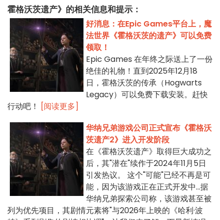
霍格沃茨遗产》的相关信息和提示：
好消息：在Epic Games平台上，魔
法世界《霍格沃茨的遗产》可以免费
领取！
Epic Games 在年终之际送上了一份
绝佳的礼物！直到2025年12月18
日，霍格沃茨的传承（Hogwarts
Legacy）可以免费下载安装。赶快
行动吧！
[阅读更多]
华纳兄弟游戏公司正式宣布《霍格沃
茨遗产2》进入开发阶段
在《霍格沃茨遗产》取得巨大成功之
后，其"潜在"续作于2024年11月5日
引发热议。 这个"可能"已经不再是可
能，因为该游戏正在正式开发中...据
华纳兄弟探索公司称，该游戏甚至被
列为优先项目，其剧情元素将"与2026年上映的《哈利·波