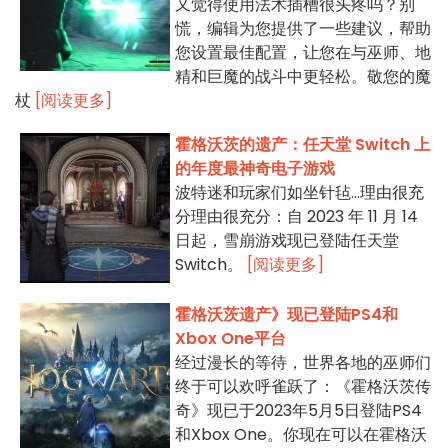
又觉得使用法术插槽很头疼吗？别
慌，编辑为您提供了一些建议，帮助
您设置最佳配置，让您在与巫师、地
精和巨魔的战斗中更轻松。敬您的魔
杖
[阅读更多]
霍格沃茨的遗产：任天堂 Switch 上
的年度最神奇电子游戏
波特迷和玩家们如坐针毡...理由很充
分理由很充分：自 2023 年 11 月 14
日起，雪崩游戏现已登陆任天堂
Switch。
[阅读更多]
霍格沃茨遗产》现已登陆PS4和
Xbox One平台
经过漫长的等待，世界各地的巫师们
终于可以欢呼雀跃了：《霍格沃茨传
奇》现已于2023年5月5日登陆PS4
和Xbox One。你现在可以在霍格沃