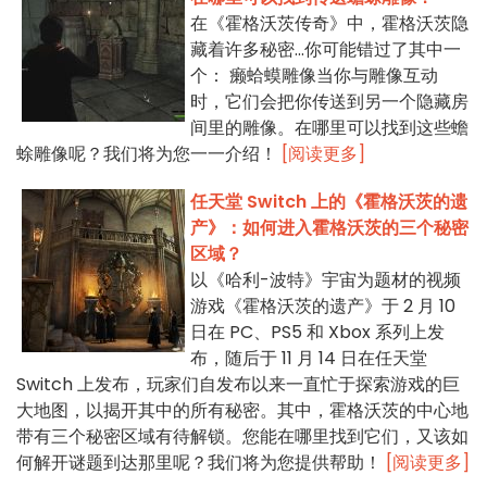
在《霍格沃茨传奇》中，霍格沃茨隐
藏着许多秘密...你可能错过了其中一
个： 癞蛤蟆雕像当你与雕像互动
时，它们会把你传送到另一个隐藏房
间里的雕像。在哪里可以找到这些蟾
蜍雕像呢？我们将为您一一介绍！
[阅读更多]
任天堂 Switch 上的《霍格沃茨的遗
产》：如何进入霍格沃茨的三个秘密
区域？
以《哈利-波特》宇宙为题材的视频
游戏《霍格沃茨的遗产》于 2 月 10
日在 PC、PS5 和 Xbox 系列上发
布，随后于 11 月 14 日在任天堂
Switch 上发布，玩家们自发布以来一直忙于探索游戏的巨
大地图，以揭开其中的所有秘密。其中，霍格沃茨的中心地
带有三个秘密区域有待解锁。您能在哪里找到它们，又该如
何解开谜题到达那里呢？我们将为您提供帮助！
[阅读更多]