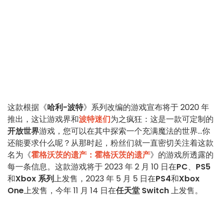
这款根据《
哈利-波特
》系列改编的游戏宣布将于 2020 年
推出，这让游戏界和
波特迷们
为之疯狂：这是一款可定制的
开放世界
游戏，您可以在其中探索一个充满魔法的世界...你
还能要求什么呢？从那时起，粉丝们就一直密切关注着这款
名为《
霍格沃茨的遗产：霍格沃茨的遗产
》的游戏所透露的
每一条信息。这款游戏将于 2023 年 2 月 10 日在
PC
、
PS5
和
Xbox 系列
上发售，2023 年 5 月 5 日在
PS4
和
Xbox
One
上发售，今年 11 月 14 日在
任天堂 Switch
上发售。