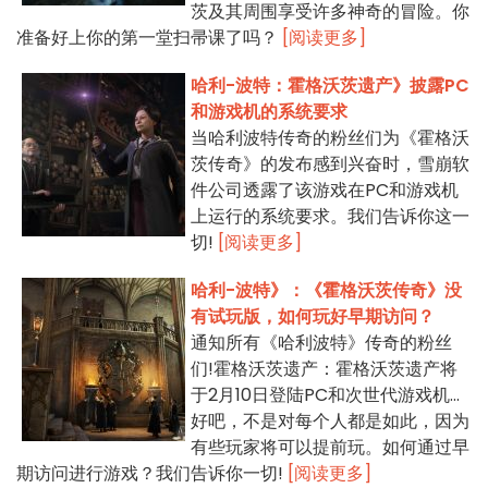
茨及其周围享受许多神奇的冒险。你
准备好上你的第一堂扫帚课了吗？
[阅读更多]
哈利-波特：霍格沃茨遗产》披露PC
和游戏机的系统要求
当哈利波特传奇的粉丝们为《霍格沃
茨传奇》的发布感到兴奋时，雪崩软
件公司透露了该游戏在PC和游戏机
上运行的系统要求。我们告诉你这一
切!
[阅读更多]
哈利-波特》：《霍格沃茨传奇》没
有试玩版，如何玩好早期访问？
通知所有《哈利波特》传奇的粉丝
们!霍格沃茨遗产：霍格沃茨遗产将
于2月10日登陆PC和次世代游戏机...
好吧，不是对每个人都是如此，因为
有些玩家将可以提前玩。如何通过早
期访问进行游戏？我们告诉你一切!
[阅读更多]