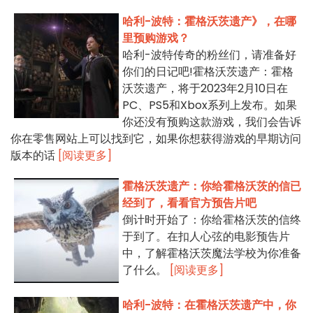
哈利-波特：霍格沃茨遗产》，在哪
里预购游戏？
哈利-波特传奇的粉丝们，请准备好
你们的日记吧!霍格沃茨遗产：霍格
沃茨遗产，将于2023年2月10日在
PC、PS5和Xbox系列上发布。如果
你还没有预购这款游戏，我们会告诉
你在零售网站上可以找到它，如果你想获得游戏的早期访问
版本的话
[阅读更多]
霍格沃茨遗产：你给霍格沃茨的信已
经到了，看看官方预告片吧
倒计时开始了：你给霍格沃茨的信终
于到了。在扣人心弦的电影预告片
中，了解霍格沃茨魔法学校为你准备
了什么。
[阅读更多]
哈利-波特：在霍格沃茨遗产中，你