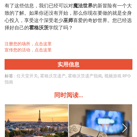
有了这些信息，我们已经可以对
魔法世界
的新冒险有一个大
致的了解。如果你还没有开始，那么你现在要做的就是全身
心投入，享受这个深受老少
巫师
喜爱的奇妙世界。您已经选
择好自己的
霍格沃茨
学院了吗？
注册您的场所，点击这里
宣传您的活动，点击这里
实用信息
标签 :
任天堂开关
,
霍格沃茨遗产
,
霍格沃茨遗产指南
,
视频游戏 RPG
指南
同时阅读...