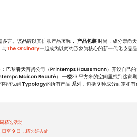
需多言。该品牌以其护肤产品著称，
产品包装
时尚，成分崇尚天
，与
The Ordinary
一起成为以简约形象为核心的新一代化妆品
一：巴黎
春天
百货公司（
Printemps Haussmann
）开设自己的
mps Maison Beauté
）
一楼
33 平方米的空间里找到这家
物者将能找到
Typology
的所有产品
系列
，包括 9 种成分面霜和有
日一周精选活动
 8 日至 9 日，精选好去处