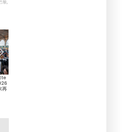
巴黎
,
te
100巴黎仓库：本周末划算的
RH Paris：香榭丽舍大街上
26
购物好去处——衣物、书籍与
的设计商店-画廊、餐厅和屋
末再
家居精品大集合
顶开业
错过