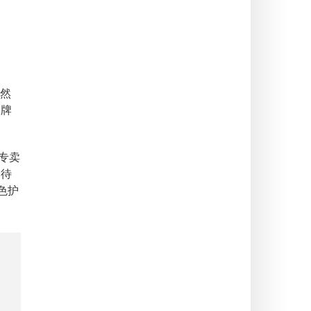
然
品牌
专卖
期待
色护