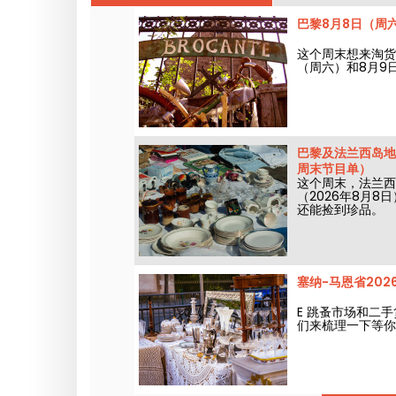
巴黎8月8日（周
这个周末想来淘货
（周六）和8月9
巴黎及法兰西岛地
周末节目单）
这个周末，法兰西
（2026年8月8
还能捡到珍品。
塞纳-马恩省202
E 跳蚤市场和二手
们来梳理一下等你