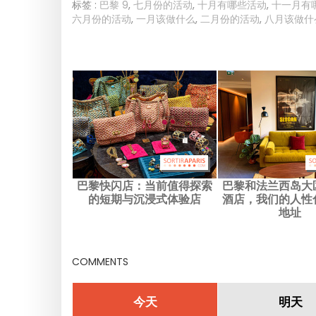
标签 :
巴黎 9
,
七月份的活动
,
十月有哪些活动
,
十一月有
六月份的活动
,
一月该做什么
,
二月份的活动
,
八月该做什
巴黎快闪店：当前值得探索
巴黎和法兰西岛大
的短期与沉浸式体验店
酒店，我们的人性
地址
COMMENTS
今天
明天