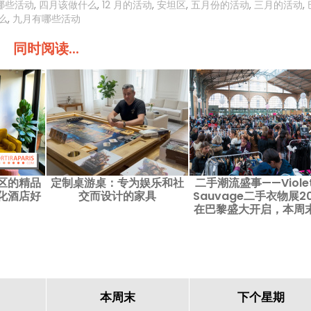
哪些活动
,
四月该做什么
,
12 月的活动
,
安坦区
,
五月份的活动
,
三月的活动
,
么
,
九月有哪些活动
同时阅读...
区的精品
定制桌游桌：专为娱乐和社
二手潮流盛事——Violet
化酒店好
交而设计的家具
Sauvage二手衣物展20
在巴黎盛大开启，本周
次成为时尚爱好者不可
的好去处。
本周末
下个星期