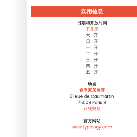
实用信息
日期和开放时间
下几天
六 :
开
日 :
开
一 :
开
二 :
开
三 :
开
四 :
开
五 :
开
地点
春季家居美容
61 Rue de Caumartin
75009
Paris 9
路线规划
官方网站
www.typology.com