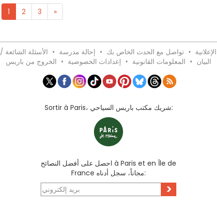
1
2
3
»
لإعلانية
•
تواصل مع الحدث الخاص بك
•
إحالة مدرسة
•
الأسئلة الشائعة /
البيان
•
المعلومات القانونية
•
إعدادات الخصوصية
•
الخروج من باريس
Sortir à Paris، شريك مكتب باريس السياحي:
احصل على أفضل النصائح à Paris et en Île de
France مجاناً، سجل أدناه:
>