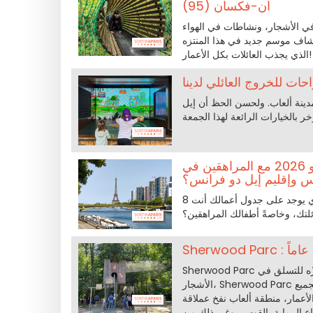
آن-فكسان (95)
في الأشجار، ونشاطات في الهواء
ن 11 أبريل حتى 4 أكتوبر 2026، تعالوا لاستكشاف موسم جديد في هذا المنتزه
الذي يجذب العائلات بكل الأعمار!
تسلق بالحبال، السباحة، مدينة ألعاب. ولحسن الحظ أن إيل
ما هي الخيارات المناسبة لقضاء عطلة يوم الجمعة 8 مايو 2026 مع المراهقين في
س وإقليم إيل دو فرانس؟
8 مايو عطلة رسمية! لذا فإن العطلة الرسمية تعني عدم وجود مدرسة: ما الذي يوجد على جدول أعمالك أنت
لتك، وخاصةً أطفالك المراهقين؟
عاماً
Sherwood Parc هو المغامرة... بحجم الواقع التي تحتفل بعمرها عشرون عامًا! أكثر من مجرد متنزّه للتسلق في
الأشجار، Sherwood Parc هو متنزّه ترفيهي متعدد الأنشطة! اكتشف مسارات تسلق الأشجار الملائمة لجميع
لأعمار، منطقة ألعاب نفخ عملاقة، Archery Tag (الرماية بالقوس والسهام)، جولات بالدراجة السكوتر