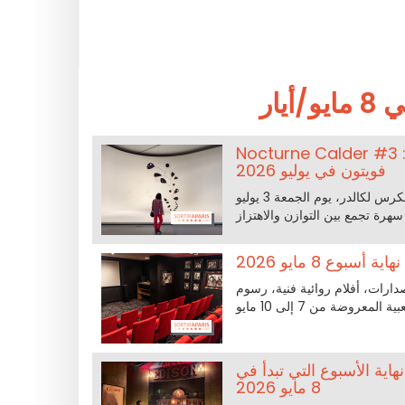
يار
Nocturne Calder : معرض، فقرات دي جي وورشة إبداعية في مؤسسة لوي
فويتون في يوليو 2026
مؤسسة لوي فويتون تدخل من جديد في حركة مميزة ليلًا، مساءٌ مفتوح مكرس لكالدر، يوم الجمعة 3 يوليو
وع 8 مايو 2026
 الإصدارات، أفلام روائية فنية، رسوم
ية الأسبوع التي تبدأ في
8 مايو 2026