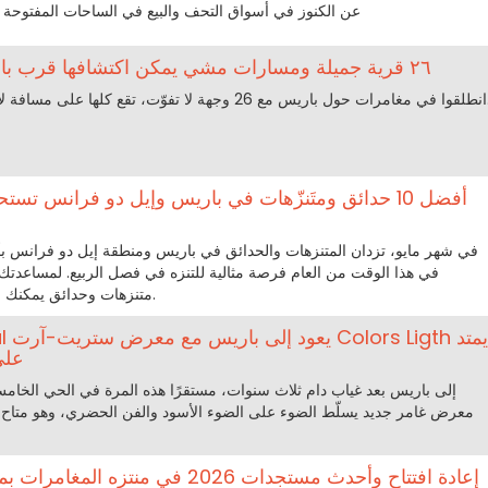
عن الكنوز في أسواق التحف والبيع في الساحات المفتوحة الي
٢٦ قرية جميلة ومسارات مشي يمكن اكتشافها قرب باريس، كنوز إيل دو فرانس
 لا تتجاوز مئة كيلومتر من العاصمة.
أفضل 10 حدائق ومتَنزّهات في باريس وإيل دو فرانس تستح
في شهر مايو، تزدان المتنزهات والحدائق في باريس ومنطقة إيل دو فرانس بأجمل
متنزهات وحدائق يمكنك اكتشافها في هذا الوقت من العام.
على مس