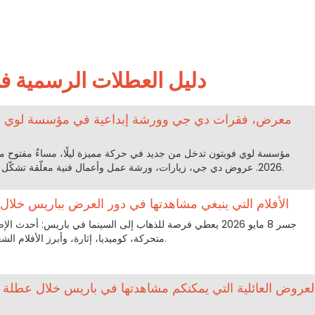
دليل العطلات الرسمية في 8 مايو/أ
 #3
2026. عروض دي جي، زيارات، ورشة عمل وأعمال فنية معلّقة تشكّل سهرة تجمع بين التوازن والاهتزاز.
الأفلام التي ينبغي مشاهدتها في دور العرض بباريس خلال نهاية أسب
جسر 8 مايو 2026 يعطي فرصة للذهاب إلى السينما في باريس: أحدث
متحركة، كوميديا، إثارة، وأبرز الأفلام الشعبية المعروضة من 7 إلى 10 مايو.
لعروض العائلية التي يمكنكم مشاهدتها في باريس خلال عطلة نها