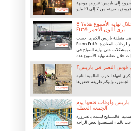
20 تفتح أمام العائلة فرصة للخروج إلى باريس: عروض موجهة
8 مايو 2026: كيف تتجنب الازدحام في إيل دو فرانس خلال نهاية الأسبوع هذه؟ Bison
Futé يرى اللون الأحمر
بة 8 مايو 2026 لن تكون سهلة لسائقي منطقة باريس الكبرى. حسب
Bison Futé، سيكون الخميس 7 مايو يومه الأكثر ازدحاماً على الطرفين، مع يوم مصنّف بالأحمر لرحلات المغادرة
 نهاية الصباح في Île-de-France. باختصار، من الأفضل التخطيط مقدماً إذا كنتم تنوون
ى انتهاء الحرب العالمية الثانية
سابح المفتوحة في باريس وأوقات فتحها يوم
الجمعة العطلة
 لو كان ذلك يوم عطلة رسمية، فالمسابح ليست بالضرورة