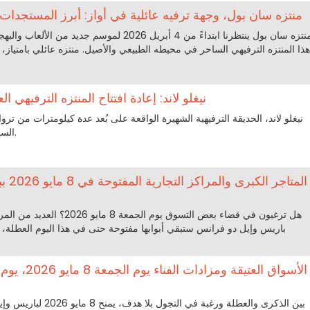
منتزه سان بول، وجهة ترفيه عائلية في أواز: أبرز المستجدات وإعا
منتزه سان بول ينتظرنا ابتداءً من 4 أبريل 2026 لموسم
نيغلو لاند: إعادة افتتاح المنتزه الترفيهي العا
نيغلو لاند، الحديقة الترفيهية الشهيرة الواقعة على بُعد عدة كيلومترات من تر
السبت 4 أبريل حتى 11 نوفمبر 2026.
المتاج
هل ترغبون في قضاء بعض التسوق يوم 
باريس وإيل دو فرانس ستبقي أبوابها مفتوحة حتى في هذا اليوم العطلة،
الأسواق العتيق
بين الذكرى والعطلة ورغبة في