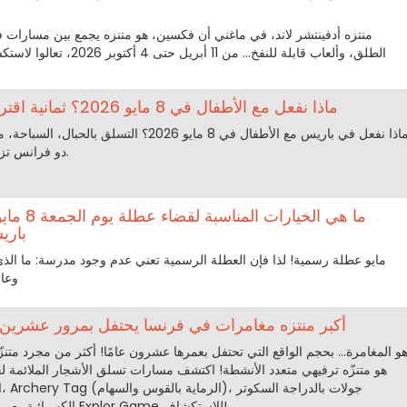
منتزه أدفينتشر لاند، في ماغني أن فكسين، هو متنزه يجمع بين مسارات 
الطلق، وألعاب قابلة للنفخ... م
ماذا نفعل مع الأطفال في 8 مايو 2026؟ ثمانية اقتراحات للخروج العائلي لدينا
ماذا نفعل في باريس مع الأطفال في 8 مايو 2026؟ ال
دو فرانس تزخر بالخيارات الرائعة لهذا الجمعة.
باري
وعائ
Sherwood Parc : أكبر منتزه مغامرات في فرنسا يحتفل بمرور عشرين 
ا
الكهربائية، صِراع الرماية بالقوس، وغير ذلك من Explor Game للاستكشاف!