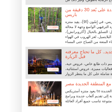
مغامرة فلوريفال: تسلّق الأشجار بالحبال، باينتبول وأنشطة متعددة على بُعد 30 دقيقة من
باريس
على بُعد ثلاثين كيلومترًا فقط جنوب باريس، في إِسّون (91)، يعِيد منتزه Aventure Floreval فتح أبوابه لبداية
ه الترفيهي الواسع وجهة لا محالة
ل: التسلق بالحبال (أكروبرانش)،
بلايتميل، لغز الهروب في الهواء
روض، وكل الجديد... كل ما تحتاج معرفته
قبل الزيارة
اتها لعام 2026، بما يشمله من مواسم ذات طابع خاص، عروض حية،
عاليات مميزة، عروض استثنائية،
يعود منتزه أستريكس to أبوابه في 4 أبريل 2026 بمحافظة أويز، حاملاً معه مجموعة من الإضافات الجديدة
ة إلى تقديم ألعاب جديدة وبرامج
د العائلة.