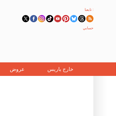
تابعنا :
حسابي
خارج باريس
عروض