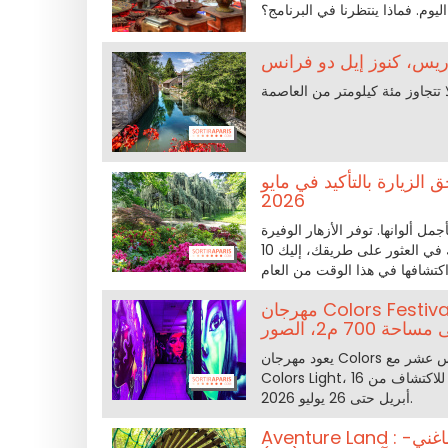
وم. فماذا ينتظرنا في البرنامج؟
ق الزيارة بالتأكيد في مايو
2026
 ألوانها. توفر الأزهار الوفيرة
في هذا الوقت من العام فرصة مثالية للتنزه في فصل الربيع. لمساعدتك في العثور على طريقك، إليك 10
مهرجان Colors Festival يعود إلى باريس مع معرض ستريت-آرت Colors Ligth يمتد
احة 700 م2، الصور
يعود مهرجان Colors إلى باريس بعد غياب دام ثلاث سنوات، مستقرًا هذه المرة في الحي الخامس عشر مع
Colors Light، معرض غامر جديد يسلّط الضوء على الضوء الأسود والفن الحضري، وهو متاح للاكتشاف من 16
أبريل حتى 26 يوليو 2026.
Aventure Land : إعادة افتتاح وأحدث مستجدات 2026 في منتزه المغامرات بماغني-