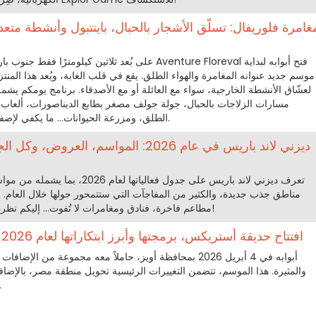
موسم جديد عنوانه المغامرة والهواء الطلق. يقع في قلب الغابة، ويُعد هذا المنتز
لعشّاق الأنشطة الخارجية، سواء مع العائلة أو مع الأصدقاء. برنامج يومكم يشم
مسارات الزلاجات بالحبال، جولة جولف مصغر بطابع الديناصورات، ألعاب ال
الطلق، ومزرعة الحيوانات… ما يكفي لإضفاء المتعة من الصباح حتى المساء.
ديزني لاند باريس في عام 2026: المواسم، الع
تعرف ديزني لاند باريس على جدول فعالي
مناطق جذب جديدة، والكثير من المفاجآت التي ستتمحور حولها خلال العام. ف
مطاعم فاخرة، فنادق ومغامرات لا تُفوت… إليكم نظرة شاملة على كل ما ينتظر الزوار!
افتتاح حديقة أستريكس، برمجتها وأبرز ابتكاراتها لعام 2026 مع المنطقة الجديدة مصر
والمثيرة. هذا الموسم، تتضمن التغييرات الرئيسية تحويل منطقة مصر، بالإضاف
متنوعة تناسب جميع أفرا