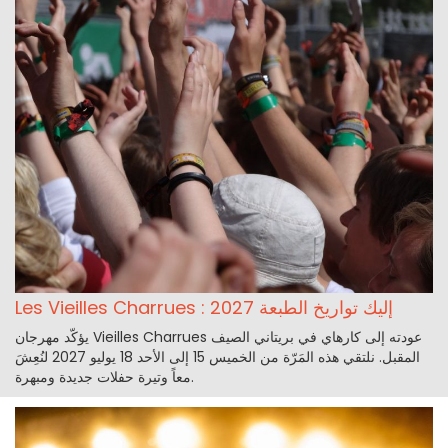
Les Vieilles Charrues : إليك تواريخ الطبعة 2027
يؤكّد مهرجان Vieilles Charrues عودته إلى كارهاي في بريتاني الصيف
المقبل. نلتقي هذه المَرّة من الخميس 15 إلى الأحد 18 يوليو 2027 لنُعِشَ
معاً وتيرة حفلات جديدة ومبهرة.