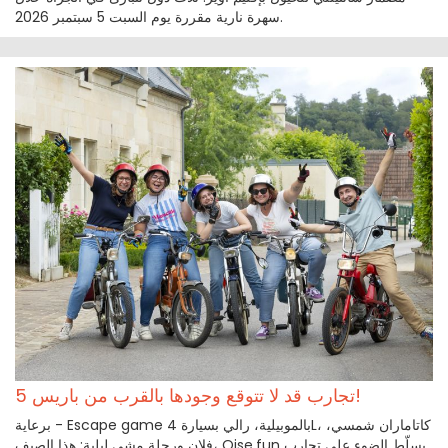
سهرة نارية مقررة يوم السبت 5 سبتمبر 2026.
5 تجارب قد لا تتوقع وجودها بالقرب من باريس!
برعاية - Escape game بالموبيلية، رالي بسيارة 4L، كاتاماران شمسي،
فلان ورحلة مشي ليلية: هذا الصيف، Oise.fun يسلّط الضوء على تجارب