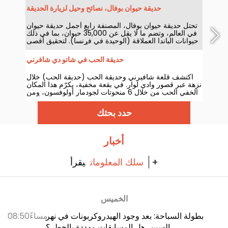
الدانماركية أغنس أوبيل، والملحن الشهير يان تييرسن،
حديقة حيوان بوفال، نصائح وحيل لزيارة الحديقة
بالإضافة إلى فرقة Eluveitie، وبييرسيفال، وحتى سيسيلي
كوربل!
تحتل حديقة حيوان بوفال، المصنفة رابع أجمل حديقة حيوان
في العالم، وتضم ما لا يقل عن 35,000 حيوان، بما في ذلك
حيوانات الباندا العملاقة (الوحيدة في فرنسا). لتحقيق أقصى
استفادة من زيارتك على مدار يوم أو يومين، قمنا بتجميع
بعض النصائح لمساعدتك على تجنب إضاعة الوقت والتعب.
حديقة الحب في شاتو دي شافرني
اكتشف قلعة شافيرني وحديقة الحب (حديقة الحب) خلال
نزهة عبر قصور وادي لوار. في بقعة مخفية، يكرّم هذا المكان
الخفي الحب من خلال 6 منحوتات لجودمار أولوفسون، ومن
خلال المكان الساحر لبحيرته ذات البجع الأسود.
حدد بحثك
أخبار
يقرأ +
سلك المعلومات
الخميس
بطولة السباحة: بعد وجود الهيدروكربونات في نهر
08:50مساءً
السين، هل المسابقات مهددة بالخطر؟