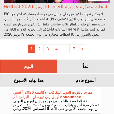
Hellfest 2026: لمحات مصوّرة عن يوم الجمعة 19 يونيو
لا يمكن تفويت أكبر مهرجان ميتال في فرنسا، بمشاركة أكثر من 180
فرقة على البرنامج، الذي يُكتشف خلال 4 أيام وبسيْر قُرب من باريس،
حيث تبعد الرحلة بالقطار ثلاث ساعات فقط! لذا نخرج من باريس لبِضع
ساعات لنأخذكم إلى تجربة الدورة الـ19 من Hellfest كما لو كنتم هناك!
نعود بالصور إلى 10 لحظات مختارة من يوم الجمعة 19 يونيو 2026.
1
2
3
4
...
7
»
غداً
اليوم
أسبوع قادم
هذا نهاية الأسبوع
مهرجان ليونت الدولي للثقافات الأقاليمية 2026: أغنيس
أوبيل، يان تييرسان... البرامج الم announced
النسخة الخامسة والخمسون من مهرجان لوريون الدولي
تعدكم مرة أخرى بتجارب سمعية وبصرية استثنائية ستُعرض
من يوم الجمعة 31 يوليو حتى الأحد 9 أغسطس 2026. ويأتي
ذلك بفضل حضور ملحوظ لنجوم من كل أنحاء العالم، منهم