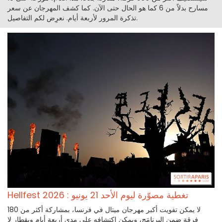
مسارح بدلاً من 6 كما هو الحال حتى الآن. كما كشف المهرجان عن سعر
تذكرة المرور لأربعة أيام. نعرِض لكم التفاصيل.
Hellfest 2026 : تغطية مصوّرة ليوم الأحد 21 يونيو
لا يمكن تفويت أكبر مهرجان ميتال في فرنسا، بمشاركة أكثر من 180
فرقة ضمن البرنامَج، ويمكن اكتشافه على مدى أربعة أيام وبقطار لا