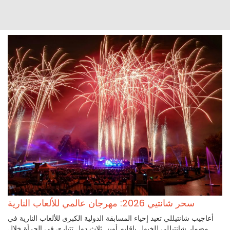
سحر شانتيي 2026: مهرجان عالمي للألعاب النارية
أعاجيب شانتيللي تعيد إحياء المسابقة الدولية الكبرى للألعاب النارية في
مضمار شانتيللي للخيول بإقليم أويز. ثلاث دول تتبارى في الجرأة خلال