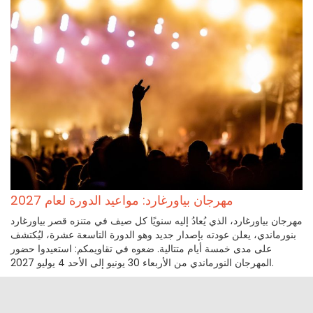
مهرجان بياورغارد: مواعيد الدورة لعام 2027
مهرجان بياورغارد، الذي يُعادُ إليه سنويًا كل صيف في متنزه قصر بياورغارد
بنورماندي، يعلن عودته بإصدار جديد وهو الدورة التاسعة عشرة، ليُكتشف
على مدى خمسة أيام متتالية. ضعوه في تقاويمكم: استعيدوا حضور
المهرجان النورماندي من الأربعاء 30 يونيو إلى الأحد 4 يوليو 2027.