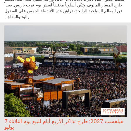
خارج المسار المألوف وتبيّن أسلوباً مختلفاً لعيش يوم قرب باريس. بعيداً
عن المعالم السياحية الرائجة، تراهن هذه الأنشطة الخمس على الفضول
والود والمفاجأة.
هيلفست 2027: طرح تذاكر الأربع أيام للبيع يوم الثلاثاء 7
يوليو