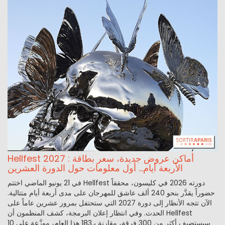
Hellfest 2027 : أماكن عروض جديدة، سعر بطاقة
الأربعة أيام... أول معلومات حول الدورة العشرين
في 21 يونيو الماضي اختتم Hellfest دورته 2026 في كليسون، محققاً
حضوراً يقدَّر بنحو 240 ألف عاشق للمهرجان على مدى أربعة أيام متتالية.
الآن تتجه الأنظار إلى دورة 2027 التي ستحتفل بمرور عشرين عاماً على
الحدث. وفي انتظار إعلان البرمجة، كشف المنظمون أن Hellfest
سيستضيف أكثر من 300 فرقة، مقارنة بـ183 هذا العام، موزَّعة على 10