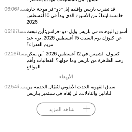
قد تضرب باريس وإقليم إيل-دو-فر موجة حارة
06:06مساءً
خامسة ابتداءً من الأسبوع الذي يبدأ في 10 أغسطس
2026.
أسواق البوهات في باريس وإيل-دو-فرانس: أين تبحث
05:18مساءً
عن كنوزك يوم السبت 15 أغسطس 2026، يوم عيد
مريم العذراء؟
كسوف الشمس في 12 أغسطس 2026: أين يمكن
02:26مساءً
رصد الظاهرة من باريس وما حولها؟ الفعاليات وأهم
المواقع
الأربعاء
سباق القهوة، الحدث الأيقوني لعُمّال الخدمة من
02:54مساءً
النادلين والنادلات، لن يُقام في سبتمبر بباريس
شاهد المزيد