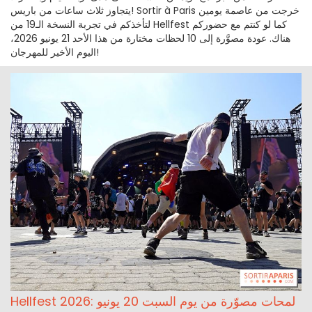
يتجاوز ثلاث ساعات من باريس! Sortir à Paris خرجت من عاصمة يومين
لتأخذكم في تجربة النسخة الـ19 من Hellfest كما لو كنتم مع حضوركم
هناك. عودة مصوَّرة إلى 10 لحظات مختارة من هذا الأحد 21 يونيو 2026،
اليوم الأخير للمهرجان!
Hellfest 2026: لمحات مصوّرة من يوم السبت 20 يونيو