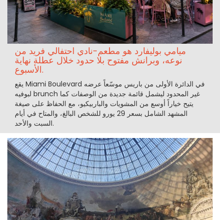
ميامي بوليفارد هو مطعم-نادي احتفالي فريد من
نوعه، وبرانش مفتوح بلا حدود خلال عطلة نهاية
الأسبوع.
يقع Miami Boulevard في الدائرة الأولى من باريس موسّعاً عرضه
لبوفيه brunch غير المحدود ليشمل قائمة جديدة من الوصفات كما
يتيح خياراً أوسع من المشويات والباربيكيو، مع الحفاظ على صيغة
المشهد الشامل بسعر 29 يورو للشخص البالغ، والمتاح في أيام
السبت والأحد.