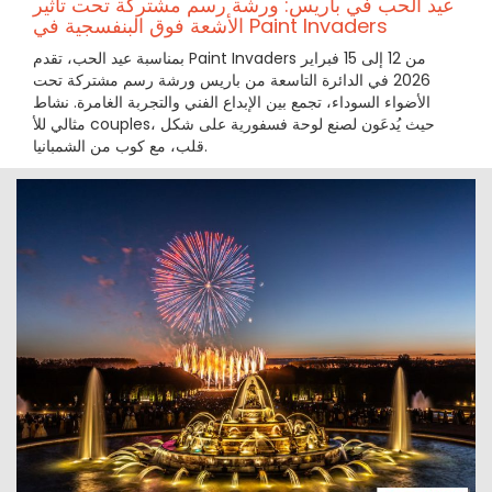
عيد الحب في باريس: ورشة رسم مشتركة تحت تأثير
الأشعة فوق البنفسجية في Paint Invaders
بمناسبة عيد الحب، تقدم Paint Invaders من 12 إلى 15 فبراير
2026 في الدائرة التاسعة من باريس ورشة رسم مشتركة تحت
الأضواء السوداء، تجمع بين الإبداع الفني والتجربة الغامرة. نشاط
مثالي للأ couples، حيث يُدعَون لصنع لوحة فسفورية على شكل
قلب، مع كوب من الشمبانيا.