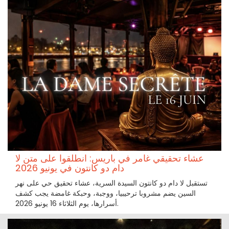
عشاء تحقيقي غامر في باريس: انطلقوا على متن لا
دام دو كانتون في يونيو 2026
تستقبل لا دام دو كانتون السيدة السرية، عشاء تحقيق حي على نهر
السين يضم مشروبا ترحيبيا، ووجبة، وحبكة غامضة يجب كشف
أسرارها، يوم الثلاثاء 16 يونيو 2026.