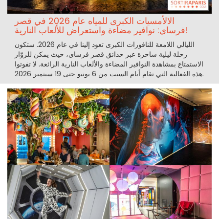
الالأمسيات الكبرى للمياه عام 2026 في قصر
فرساي: نوافير مضاءة واستعراض للألعاب النارية!
الليالي اللامعة للنافورات الكبرى تعود إلينا في عام 2026. ستكون
رحلة ليلية ساحرة عبر حدائق قصر فرساي، حيث يمكن للزوّار
الاستمتاع بمشاهدة النوافير المضاءة والألعاب النارية الرائعة. لا تفوتوا
هذه الفعالية التي تقام أيام السبت من 6 يونيو حتى 19 سبتمبر 2026.