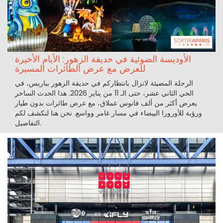
الأوديسة الضوئية في حديقة الزهور: الأيام الأخيرة
للعرض مع عرض الطائرات المسيرة
الرحلة المضيئة لاتزال بانتظاركم في حديقة الزهور بباريس، في
الحي الثاني عشر، حتى الـ 11 من يناير 2026. هذا الحدث الساحر
يعرض أكثر من ألف فانوس عملاق، مع عرض طائرات بدون طيار
ورؤية للأورورا البيضاء في مسار غامر وواسع. نحن هنا لنكشف لكم
التفاصيل.