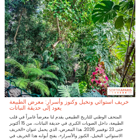
خريف استوائي ونخيل وكنوز وأسرار: معرض الطبيعة
يعود إلى حديقة النباتات
المتحف الوطني للتاريخ الطبيعي يقدم لنا معرضاً غامراً في قلب
الطبيعة، داخل الصوبات الكبرى في حديقة النباتات، من 15 أكتوبر
حتى 23 نوفمبر 2026. هذا المعرض، الذي يحمل عنوان «الخريف
الاستوائي: النخيل، الكنوز والأسرار»، يفتح أبوابه هذا الخريف في