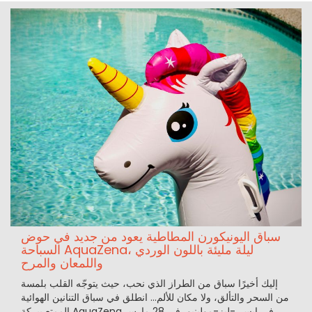
سباق اليونيكورن المطاطية يعود من جديد في حوض
السباحة AquaZena، ليلة مليئة باللون الوردي
واللمعان والمرح
إليك أخيرًا سباق من الطراز الذي نحب، حيث يتوجّه القلب بلمسة
من السحر والتألق، ولا مكان للألم... انطلق في سباق التنانين الهوائية
الممتع ببركة AquaZena في إيسي-ليز-مولينيو، في 28 مارس