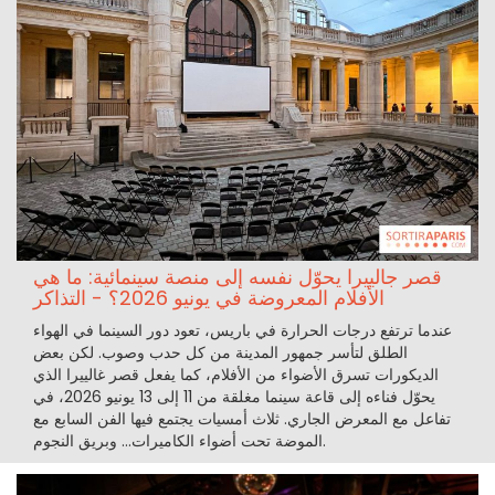
قصر جالييرا يحوّل نفسه إلى منصة سينمائية: ما هي
الأفلام المعروضة في يونيو 2026؟ - التذاكر
عندما ترتفع درجات الحرارة في باريس، تعود دور السينما في الهواء
الطلق لتأسر جمهور المدينة من كل حدب وصوب. لكن بعض
الديكورات تسرق الأضواء من الأفلام، كما يفعل قصر غالييرا الذي
يحوّل فناءه إلى قاعة سينما مغلقة من 11 إلى 13 يونيو 2026، في
تفاعل مع المعرض الجاري. ثلاث أمسيات يجتمع فيها الفن السابع مع
الموضة تحت أضواء الكاميرات… وبريق النجوم.