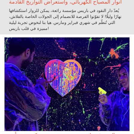
أنوار المصباح الكهربائي، واستعراض التواريخ القادمة
يُعدّ دار النقود في باريس مؤسسة رائعة، يمكن للزوار استكشافها
نهارًا وليلًا! لا تفوّتوا الفرصة للانضمام إلى الجولات الخاصة بالفلاش،
التي تُنظّم في شهري فبراير ومارس. هيا بنا لنخوض تجربة ليلية
مميزة في قلب باريس!