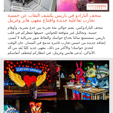
متحف البارادو في باريس يكشف النقاب عن خمسة
تجارب تفاعلية جديدة وافتتاح مقهى هانز وغريتل
متحف البارادوكس، يضم حوالي مئة تجربة بين خدع بصرية، وأوهام
حسية، وتحاليل غير متوقعة للحواس، جميعها تنتظركم في قلب
باريس. ستستمتع تمامًا بخداع حواسك والتقاط صور سريالية لا تُنسى.
إضافة جديدة من خمس تجارب غامرة تندمج في المسار، حان الوقت
لتحدي حواسك! والأكثر من ذلك، مقهى جديد كليًا يُعد من ألذ
الأماكن، يُدعى هانس وغريتل، في انتظاركم ليخطف أنفاسكم.