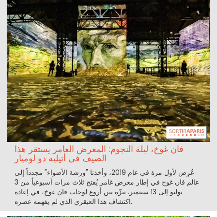
فان غوخ، ليلة النجوم: المعرض الغامر يستقر هذا
الصيف في أتيليه دو لوميار
عُرِض لأول مرة في عام 2019، وأخذنا "ورشة الأضواء" مجدداً إلى
عالم فان غوخ في إطار معرض غامر يُفتح ثلاث مرات أسبوعياً من 3
يوليو إلى 13 سبتمبر. تنزّه بين أروع لوحات فان غوخ، في إعادة
اكتشاف هذا العبقري الذي لم يفهمه عصره.