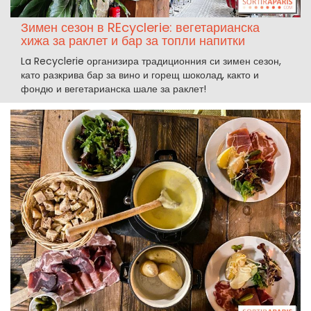
Зимен сезон в REcyclerie: вегетарианска
хижа за раклет и бар за топли напитки
La Recyclerie организира традиционния си зимен сезон,
като разкрива бар за вино и горещ шоколад, както и
фондю и вегетарианска шале за раклет!