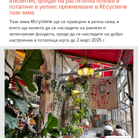
Raclettes, фондю на растителна основа и
потапяне в уелнес преживяване в REcyclerie
тази зима
Тази зима REcyclerie ще се превърне в уютна хижа, в
която ще можете да се насладите на раклети и
зеленчукови фондюта, преди да се насладите на добро
настроение в потапяща юрта до 2 март 2025 г.