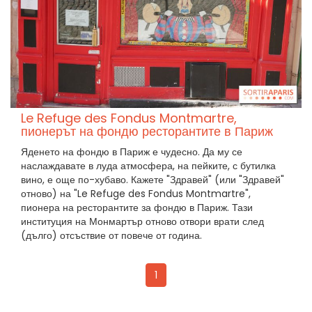
Le Refuge des Fondus Montmartre,
пионерът на фондю ресторантите в Париж
Яденето на фондю в Париж е чудесно. Да му се
наслаждавате в луда атмосфера, на пейките, с бутилка
вино, е още по-хубаво. Кажете "Здравей" (или "Здравей"
отново) на "Le Refuge des Fondus Montmartre",
пионера на ресторантите за фондю в Париж. Тази
институция на Монмартър отново отвори врати след
(дълго) отсъствие от повече от година.
1