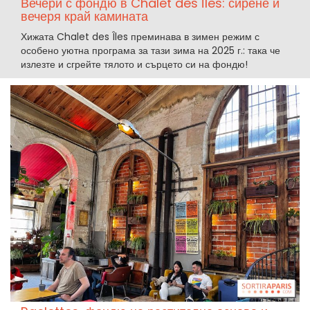
Вечери с фондю в Chalet des Îles: сирене и
вечеря край камината
Хижата Chalet des Îles преминава в зимен режим с
особено уютна програма за тази зима на 2025 г.: така че
излезте и сгрейте тялото и сърцето си на фондю!