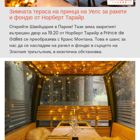
Зимната тераса на принца на Уелс за ракети
и фондю от Норберт Тарайр
Открийте Швейцария в Париж! Тази зима закритият
вътрешен двор на 19.20 от Норберт Тарейр в Prince de
Galles се преобразява с Кранс Монтана. Това е шанс за
нас да се насладим на рачел и фондю в сърцето на
Златния триъгълник, в екзотична обстановка.