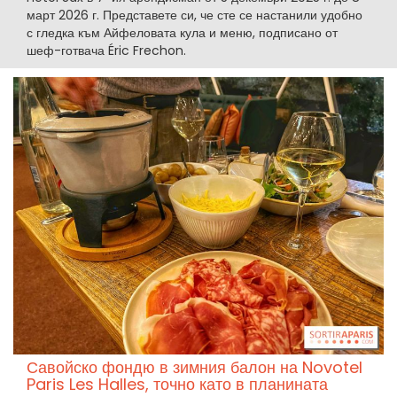
март 2026 г. Представете си, че сте се настанили удобно
с гледка към Айфеловата кула и меню, подписано от
шеф-готвача Éric Frechon.
Савойско фондю в зимния балон на Novotel
Paris Les Halles, точно като в планината