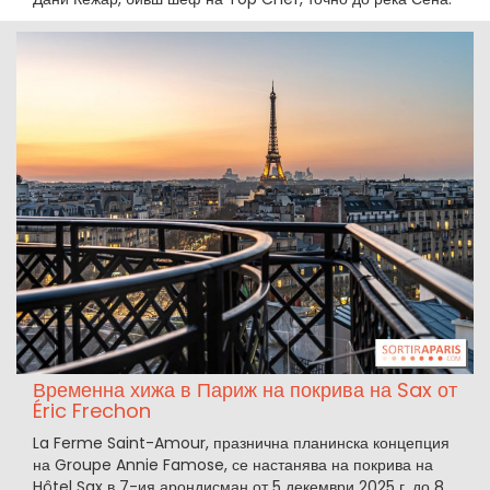
Временна хижа в Париж на покрива на Sax от
Éric Frechon
La Ferme Saint-Amour, празнична планинска концепция
на Groupe Annie Famose, се настанява на покрива на
Hôtel Sax в 7-ия арондисман от 5 декември 2025 г. до 8