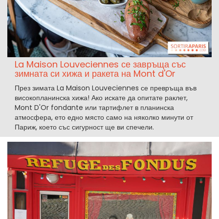
La Maison Louveciennes се завръща със
зимната си хижа и ракета на Mont d'Or
През зимата La Maison Louveciennes се превръща във
високопланинска хижа! Ако искате да опитате раклет,
Mont D'Or fondante или тартифлет в планинска
атмосфера, ето едно място само на няколко минути от
Париж, което със сигурност ще ви спечели.