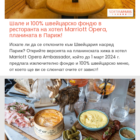
Шале и 100% швейцарско фондю в
ресторанта на хотел Marriott Opera,
планината в Париж!
Искате ли да се отклоните към Швейцария насред
Париж? Открийте версията на планинската хижа в хотел
Marriott Opera Ambassador, който до 1 март 2024 г.
предлага изключително фондю и 100% швейцарско меню,
от което ще ви се слюнчат очите от завист!