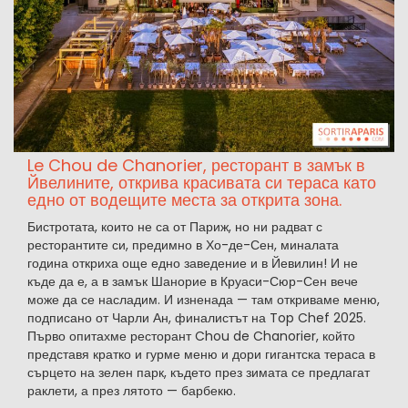
Le Chou de Chanorier, ресторант в замък в
Йвелините, открива красивата си тераса като
едно от водещите места за открита зона.
Бистротата, които не са от Париж, но ни радват с
ресторантите си, предимно в Хо-де-Сен, миналата
година откриха още едно заведение и в Йевилин! И не
къде да е, а в замък Шанорие в Круаси-Сюр-Сен вече
може да се насладим. И изненада — там откриваме меню,
подписано от Чарли Ан, финалистът на Top Chef 2025.
Първо опитахме ресторант Chou de Chanorier, който
представя кратко и гурме меню и дори гигантска тераса в
сърцето на зелен парк, където през зимата се предлагат
раклети, а през лятото — барбекю.