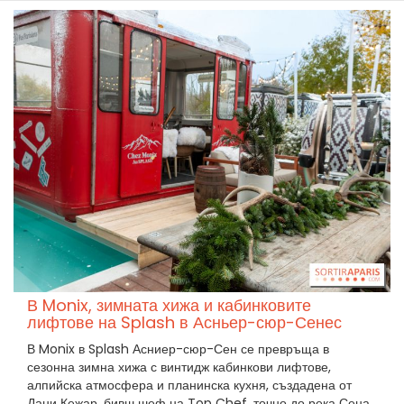
В Monix, зимната хижа и кабинковите
лифтове на Splash в Асньер-сюр-Сенес
В Monix в Splash Асниер-сюр-Сен се превръща в
сезонна зимна хижа с винтидж кабинкови лифтове,
алпийска атмосфера и планинска кухня, създадена от
Дани Кежар, бивш шеф на Top Chef, точно до река Сена.