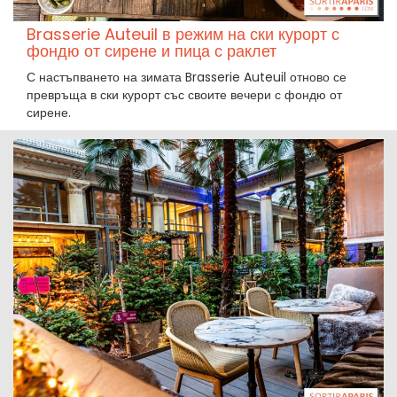
Brasserie Auteuil в режим на ски курорт с
фондю от сирене и пица с раклет
С настъпването на зимата Brasserie Auteuil отново се
превръща в ски курорт със своите вечери с фондю от
сирене.