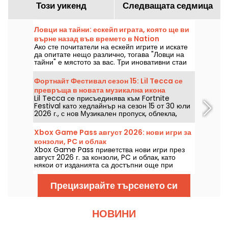
Този уикенд
Следващата седмица
Ловци на тайни: ескейп играта, която ще ви
върне назад във времето в Nation
Ако сте почитатели на ескейп игрите и искате
да опитате нещо различно, тогава "Ловци на
тайни" е мястото за вас. Три иновативни стаи
предлагат уникално пътешествие във времето.
Можете ли да разгадаете загадките на Secrets
Фортнайт Фестивал сезон 15: Lil Tecca се
Hunters и да избегнете съдбата си?
превръща в новата музикална икона
Lil Tecca се присъединява към Fortnite
Festival като хедлайнър на сезон 15 от 30 юли
2026 г., с нов Музикален пропуск, облекла,
аксесоари и няколко изпълними парчета. Тази
колаборация позволява да откриете Ransom,
Xbox Game Pass август 2026: нови игри за
Dark Thoughts, Love Me и 500lbs в
конзоли, PC и облак
музикалния режим на Epic Games.
Xbox Game Pass приветства нови игри през
август 2026 г. за конзоли, PC и облак, като
някои от изданията са достъпни още при
пускането им. Ето основните попълнения,
обявени от Microsoft за абонатите на
Прецизирайте търсенето си
услугата.
НОВИНИ