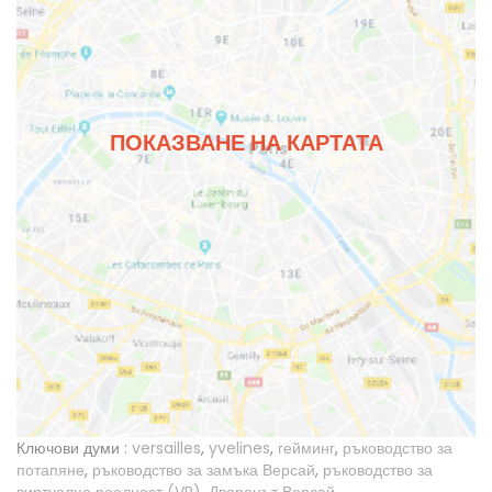
ПОКАЗВАНЕ НА КАРТАТА
Ключови думи :
versailles
,
yvelines
,
гейминг
,
ръководство за
потапяне
,
ръководство за замъка Версай
,
ръководство за