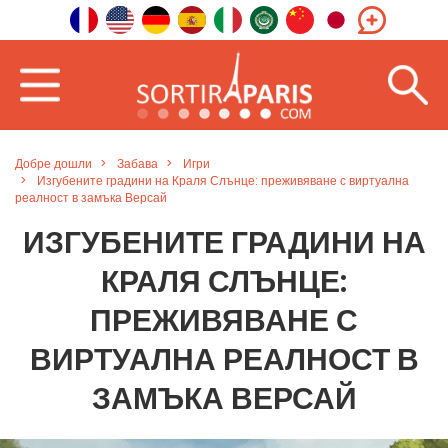
Добре дошли
Забава
Игри
Изгубените градини на Краля Слънце: преживяване с виртуална
реалност в замъка Версай
ИЗГУБЕНИТЕ ГРАДИНИ НА
КРАЛЯ СЛЪНЦЕ:
ПРЕЖИВЯВАНЕ С
ВИРТУАЛНА РЕАЛНОСТ В
ЗАМЪКА ВЕРСАЙ