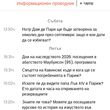
Информационен проводник
+ Чете
Събота
13:30ч.
Нотр Дам де Пари ще бъде затворена за
няколко дни през септември: защо и кои дати
да се избягват?
Петък
18:31ч.
Дни на наследството 2026: посещения в
абатството Маубуисон (95), програмата
15:31ч.
Смъртта на Кавински: къде и кога ще се
състоят погребенията в Париж?
15:02ч.
Искате ли да видите папа Лъв XIV в Париж?
Ето датата и часа на откриването на
резервациите
13:20ч.
Знаете ли това? Можете да посещавате
курсове по история на изкуството във