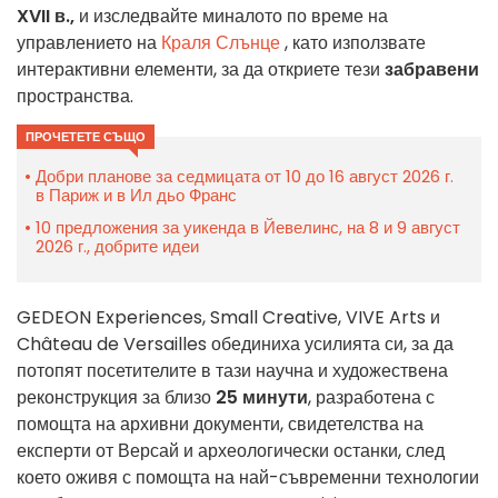
XVII в.,
и изследвайте миналото по време на
управлението на
Краля Слънце
, като използвате
интерактивни елементи, за да откриете тези
забравени
пространства.
ПРОЧЕТЕТЕ СЪЩО
Добри планове за седмицата от 10 до 16 август 2026 г.
в Париж и в Ил дьо Франс
10 предложения за уикенда в Йевелинс, на 8 и 9 август
2026 г., добрите идеи
GEDEON Experiences, Small Creative, VIVE Arts и
Château de Versailles обединиха усилията си, за да
потопят посетителите в тази научна и художествена
реконструкция за близо
25 минути
, разработена с
помощта на архивни документи, свидетелства на
експерти от Версай и археологически останки, след
което оживя с помощта на най-съвременни технологии