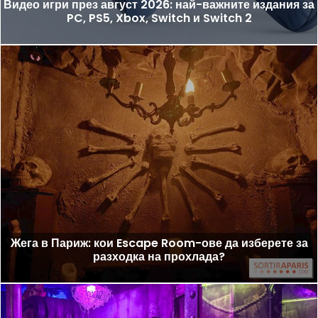
Видео игри през август 2026: най-важните издания за
PC, PS5, Xbox, Switch и Switch 2
Жега в Париж: кои Escape Room-ове да изберете за
разходка на прохлада?