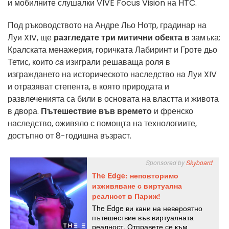
и мобилните слушалки VIVE Focus Vision на HTC.
Под ръководството на Андре Льо Нотр, градинар на
Луи XIV, ще
разгледате три митични обекта в
замъка:
Кралската менажерия, горичката Лабиринт и Гроте дьо
Тетис, които
са
изиграли решаваща роля в
изграждането на историческото наследство на Луи XIV
и отразяват степента, в която природата и
развлеченията са били в основата на властта и живота
в двора.
Пътешествие във времето
и френско
наследство, оживяло с помощта на технологиите,
достъпно от 8-годишна възраст.