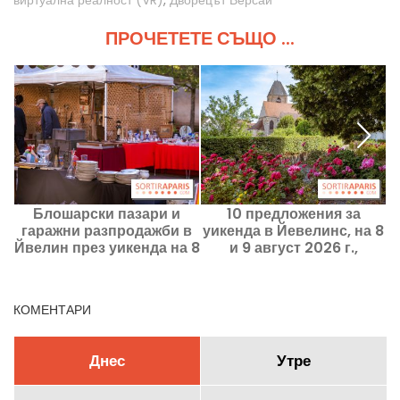
виртуална реалност (VR)
,
Дворецът Версай
ПРОЧЕТЕТЕ СЪЩО ...
Блошарски пазари и
10 предложения за
Б
гаражни разпродажби в
уикенда в Йевелинс, на 8
Йвелин през уикенда на 8
и 9 август 2026 г.,
и 9 август 2026 г. - 78
добрите идеи
КОМЕНТАРИ
Днес
Утре