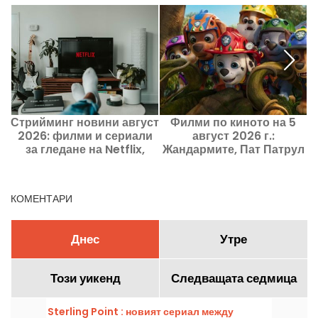
Стрийминг новини август
Филми по киното на 5
2026: филми и сериали
август 2026 г.:
за гледане на Netflix,
Жандармите, Пат Патрул
Disney+ и Prime Video
и Kyma
р
КОМЕНТАРИ
Днес
Утре
Този уикенд
Следващата седмица
Sterling Point : новият сериал между