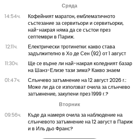
Сряда
14:54ч.
Кофейният маратон, емблематичното
състезание за сервитьори и сервитьорки,
най-накрая няма да се състои през
септември в Париж.
12:11ч.
Електрически тротинетки: какво става
задължително в Хо де Сен (92) от 1 август
11:30ч.
Ще се върне ли най-накрая коледният базар
на Шанз-Елизе тази зима? Какво знаем
01:47ч.
Слънчево затъмнение на 12 август 2026 г.:
Може ли да се използват очила за слънчево
затъмнение, закупени през 1999 г.?
Вторник
09:56ч.
Къде да намеря очила за наблюдение на
слънчевото затъмнение на 12 август в Париж
и в Иль дьо Франс?