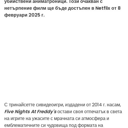
убийствени аниматроници. Този очакван с
нетърпение филм ще бъде достъпен в Netflix от 8
февруари 2025 г.
С тринайсетте сивидеоигри,
издадени от 2014 г. насам,
Five Nights At Freddy's
остави своя отпечатък в света
на игрите на ужасите с мрачната си атмосфера и
емблематичните си чудовища под формата на