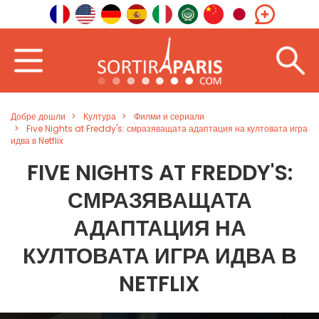
Добре дошли
Култура
Филми и сериали
Five Nights at Freddy's: смразяващата адаптация на култовата игра
идва в Netflix
FIVE NIGHTS AT FREDDY'S:
СМРАЗЯВАЩАТА
АДАПТАЦИЯ НА
КУЛТОВАТА ИГРА ИДВА В
NETFLIX