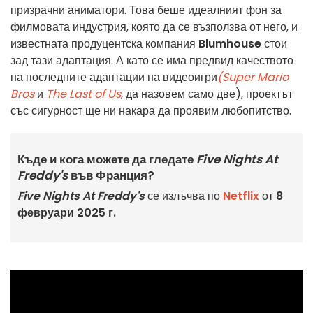
призрачни аниматори. Това беше идеалният фон за
филмовата индустрия, която да се възползва от него, и
известната продуцентска компания
Blumhouse
стои
зад тази адаптация. А като се има предвид качеството
на последните адаптации на видеоигри
(Super Mario
Bros
и
The Last of Us
, да назовем само две), проектът
със сигурност ще ни накара да проявим любопитство.
Къде и кога можете да гледате
Five Nights At
Freddy's
във Франция?
Five Nights At Freddy's
се излъчва по
Netflix
от
8
февруари 2025 г.