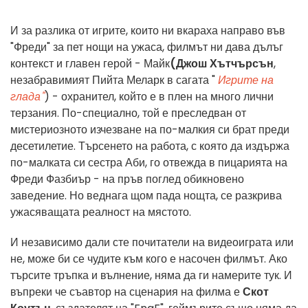
И за разлика от игрите, които ни вкараха направо във
"Фреди" за пет нощи на ужаса, филмът ни дава дълъг
контекст и главен герой - Майк
(Джош Хътчърсън
,
незабравимият Пийта Меларк в сагата "
Игрите на
глада"
) - охранител, който е в плен на много лични
терзания. По-специално, той е преследван от
мистериозното изчезване на по-малкия си брат преди
десетилетие. Търсенето на работа, с която да издържа
по-малката си сестра Аби, го отвежда в пицарията на
Фреди Фазбиър - на пръв поглед обикновено
заведение. Но веднага щом пада нощта, се разкрива
ужасяващата реалност на мястото.
И независимо дали сте почитатели на видеоиграта или
не, може би се чудите към кого е насочен филмът. Ако
търсите тръпка и вълнение, няма да ги намерите тук. И
въпреки че съавтор на сценария на филма е
Скот