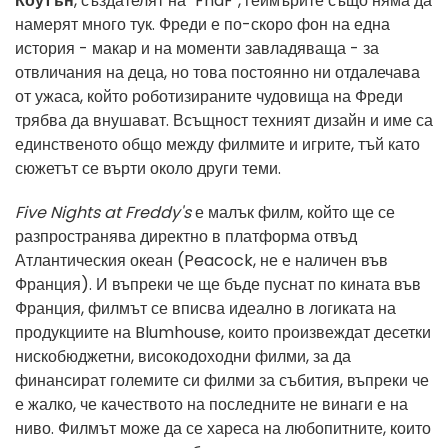
Коутън
, създателят на "FnaF", геймърите също няма да
намерят много тук. Фреди е по-скоро фон на една
история - макар и на моменти завладяваща - за
отвличания на деца, но това постоянно ни отдалечава
от ужаса, който роботизираните чудовища на Фреди
трябва да внушават. Всъщност техният дизайн и име са
единственото общо между филмите и игрите, тъй като
сюжетът се върти около други теми.
Five Nights at Freddy's
е малък филм, който ще се
разпространява директно в платформа отвъд
Атлантическия океан (Peacock, не е наличен във
Франция). И въпреки че ще бъде пуснат по кината във
Франция, филмът се вписва идеално в логиката на
продукциите на Blumhouse, които произвеждат десетки
нискобюджетни, високодоходни филми, за да
финансират големите си филми за събития, въпреки че
е жалко, че качеството на последните не винаги е на
ниво. Филмът може да се хареса на любопитните, които