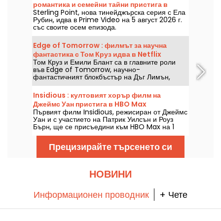
романтика и семейни тайни пристига в
Sterling Point, нова тинейджърска серия с Ела
Prime Video
Рубин, идва в Prime Video на 5 август 2026 г.
със своите осем епизода.
Edge of Tomorrow : филмът за научна
фантастика с Том Круз идва в Netflix
Том Круз и Емили Блант са в главните роли
във Edge of Tomorrow, научно-
фантастичният блокбъстър на Дъг Лимън,
който ще бъде наличен в Netflix от 6 август
2026 г.
Insidious : култовият хорър филм на
Джеймс Уан пристига в HBO Max
Първият филм Insidious, режисиран от Джеймс
Уан и с участието на Патрик Уилсън и Роуз
Бърн, ще се присъедини към HBO Max на 1
август 2026 г.
Прецизирайте търсенето си
НОВИНИ
Информационен проводник
+ Чете