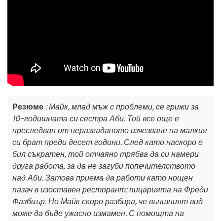
Резюме
: Майк, млад мъж с проблеми, се грижи за
10-годишната си сестра Аби. Той все още е
преследван от неразгаданото изчезване на малкия
си брат преди десет години. След като наскоро е
бил съкратен, той отчаяно трябва да си намери
друга работа, за да не загуби попечителството
над Аби. Затова приема да работи като нощен
пазач в изоставен ресторант: пицарията на Фреди
Фазбиър. Но Майк скоро разбира, че външният вид
може да бъде ужасно измамен. С помощта на