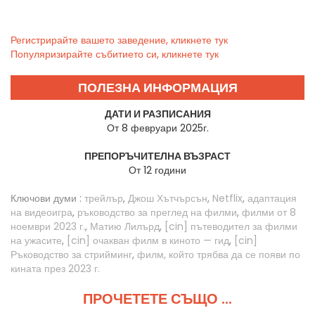
Регистрирайте вашето заведение, кликнете тук
Популяризирайте събитието си, кликнете тук
ПОЛЕЗНА ИНФОРМАЦИЯ
ДАТИ И РАЗПИСАНИЯ
От 8 февруари 2025г.
ПРЕПОРЪЧИТЕЛНА ВЪЗРАСТ
От 12 години
Ключови думи :
трейлър
,
Джош Хътчърсън
,
Netflix
,
адаптация
на видеоигра
,
ръководство за преглед на филми
,
филми от 8
ноември 2023 г.
,
Матию Лилърд
,
[cin] пътеводител за филми
на ужасите
,
[cin] очакван филм в киното — гид
,
[cin]
Ръководство за стрийминг
,
филм, който трябва да се появи по
кината през 2023 г.
ПРОЧЕТЕТЕ СЪЩО ...