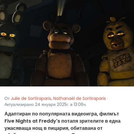
От
Julie de Sortiraparis
,
Nathanaël de Sortiraparis
·
Актуализирано 24 януари 2025г. в 13:06ч.
Адаптиран по популярната видеоигра, филмът
Five Nights at Freddy's потапя зрителите в една
ужасяваща нощ в пицария, обитавана от