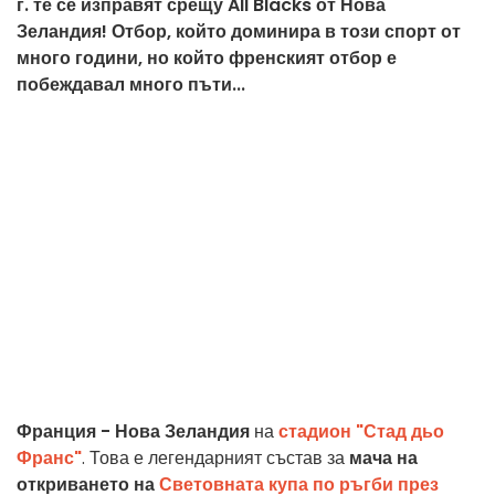
г. те се изправят срещу All Blacks от Нова
Зеландия! Отбор, който доминира в този спорт от
много години, но който френският отбор е
побеждавал много пъти...
Франция - Нова Зеландия
на
стадион "Стад дьо
Франс"
. Това е легендарният състав за
мача на
откриването на
Световната купа по ръгби през