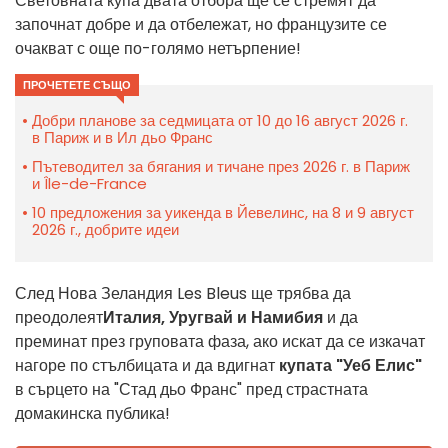
Световната купа двата отбора ще се стремят да
започнат добре и да отбележат, но французите се
очакват с още по-голямо нетърпение!
ПРОЧЕТЕТЕ СЪЩО
Добри планове за седмицата от 10 до 16 август 2026 г.
в Париж и в Ил дьо Франс
Пътеводител за бягания и тичане през 2026 г. в Париж
и Île-de-France
10 предложения за уикенда в Йевелинс, на 8 и 9 август
2026 г., добрите идеи
След Нова Зеландия Les Bleus ще трябва да
преодолеят
Италия, Уругвай и Намибия
и да
преминат през груповата фаза, ако искат да се изкачат
нагоре по стълбицата и да вдигнат
купата "Уеб Елис"
в сърцето на "Стад дьо Франс" пред страстната
домакинска публика!