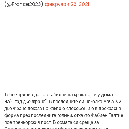
(@France2023)
февруари 26, 2021
Те ще трябва да са стабилни на краката си у
дома
на
"Стад дьо Франс". В последните си няколко мача ХѴ
дьо Франс показа на какво е способен и е в прекрасна
форма през последните години, откакто Фабиен Галтие
пое треньорския пост. В осмата си среща за