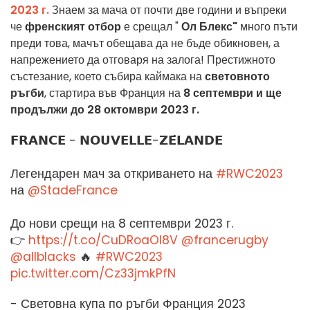
2023 г.
Знаем за мача от почти две години и въпреки
че
френският отбор
е срещал "
Ол Блекс"
много пъти
преди това, мачът обещава да не бъде обикновен, а
напрежението да отговаря на залога! Престижното
състезание, което събира каймака на
световното
ръгби
, стартира във Франция на
8 септември и ще
продължи до 28 октомври 2023 г.
𝗙𝗥𝗔𝗡𝗖𝗘 - 𝗡𝗢𝗨𝗩𝗘𝗟𝗟𝗘-𝗭𝗘́𝗟𝗔𝗡𝗗𝗘
Легендарен мач за откриването на
#RWC2023
на
@StadeFrance
До нови срещи на 8 септември 2023 г.
👉
https://t.co/CuDRoaOI8V
@francerugby
@allblacks
🔥
#RWC2023
pic.twitter.com/Cz33jmkPfN
- Световна купа по ръгби Франция 2023