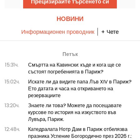
Прецизирайте търсенето си
НОВИНИ
Информационен проводник
+ Чете
Петък
15:31ч.
Смъртта на Кавински: къде и кога ще се
състоят погребенията в Париж?
15:02ч.
Искате ли да видите папа Лъв XIV в Париж?
Ето датата и часа на откриването на
резервациите
13:20ч.
Знаете ли това? Можете да посещавате
курсове по история на изкуството във
Лувъра, Париж.
12:48ч.
Катедралата Нотр Дам в Париж отбелязва
празника Успение Богородично през 2026 г.: