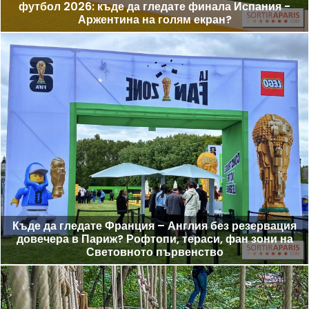
футбол 2026: къде да гледате финала Испания -
Аржентина на голям екран?
Къде да гледате Франция – Англия без резервация
довечера в Париж? Рофтопи, тераси, фан зони на
Световното първенство