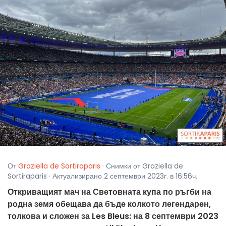
От
Graziella de Sortiraparis
· Снимки от Graziella de
Sortiraparis · Актуализирано 2 септември 2023г. в 16:56ч.
Откриващият мач на Световната купа по ръгби на
родна земя обещава да бъде колкото легендарен,
толкова и сложен за Les Bleus: на 8 септември 2023