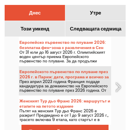
Днес
Утре
Този уикенд
Следващата седмица
Европейско първенство по плуване 2026:
безплатна фен-зона с развлечения в Сен
От 31 юли до 16 август 2026 г. Олимпийският
Денис
воден център приема Европейското
първенство по плуване. За да продължи
празникът отвъд басейните, там се открива
безплатна фан зона с забавления за всички,
Европейското първенство по плуване през
сесии за автографи, фудтракове и зона за
2026 г. в Париж: дати, програма и всичко за
отдих в програмата.
През април 2023 година Франция подаде
надпреварата
кандидатура за домакинство на Европейското
първенство по плуване през 2026 година. От
31 юли до 16 август Олимпийският воден
център ви очаква да подкрепите нашите
Женският Тур дьо Франс 2026: маршрутът и
плувци. Ето всичко, което трябва да знаете за
етапите на петото издание
надпреварата и дисциплините!
Пътят на женския Тур дьо Франс 2026 е
разкрит! Предвидено е от 1 до 9 август 2026 г.,
трасето включва 9 етапа, като стартът е в
Швейцария и финалът в Ница. Разберете
какво ни очаква тази година.