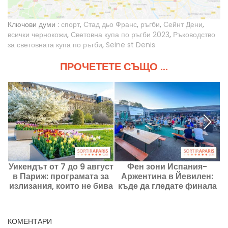
Ключови думи :
спорт
,
Стад дьо Франс
,
ръгби
,
Сейнт Дени
,
всички чернокожи
,
Световна купа по ръгби 2023
,
Ръководство
за световната купа по ръгби
,
Seine st Denis
ПРОЧЕТЕТЕ СЪЩО ...
Уикендът от 7 до 9 август
Фен зони Испания-
в Париж: програмата за
Аржентина в Йевилен:
А
излизания, които не бива
къде да гледате финала
да пропускате
този неделен ден?
КОМЕНТАРИ