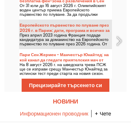
безплатна фен-зона с развлечения в Сен
От 31 юли до 16 август 2026 г. Олимпийският
Денис
воден център приема Европейското
първенство по плуване. За да продължи
празникът отвъд басейните, там се открива
безплатна фан зона с забавления за всички,
Европейското първенство по плуване през
сесии за автографи, фудтракове и зона за
2026 г. в Париж: дати, програма и всичко за
отдих в програмата.
През април 2023 година Франция подаде
надпреварата
кандидатура за домакинство на Европейското
първенство по плуване през 2026 година. От
31 юли до 16 август Олимпийският воден
център ви очаква да подкрепите нашите
Пари Сен Жермен - Манчестър Юнайтед: на
плувци. Ето всичко, което трябва да знаете за
кой канал да гледате приятелския мач от
надпреварата и дисциплините!
На 8 август 2026 г. на шведската трева ПСЖ
предсезона?
ще се изправи срещу Манчестър Юнайтед за
истински тест преди старта на новия сезон.
Историческо противопоставяне и престижен
дуел след Световното първенство по футбол.
Прецизирайте търсенето си
По коя телевизия ще се излъчват двата
приятелски мача?
НОВИНИ
Информационен проводник
+ Чете