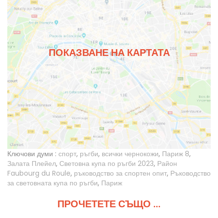
ПОКАЗВАНЕ НА КАРТАТА
Ключови думи :
спорт
,
ръгби
,
всички чернокожи
,
Париж 8
,
Залата Плейел
,
Световна купа по ръгби 2023
,
Район
Faubourg du Roule
,
ръководство за спортен опит
,
Ръководство
за световната купа по ръгби
,
Париж
ПРОЧЕТЕТЕ СЪЩО ...