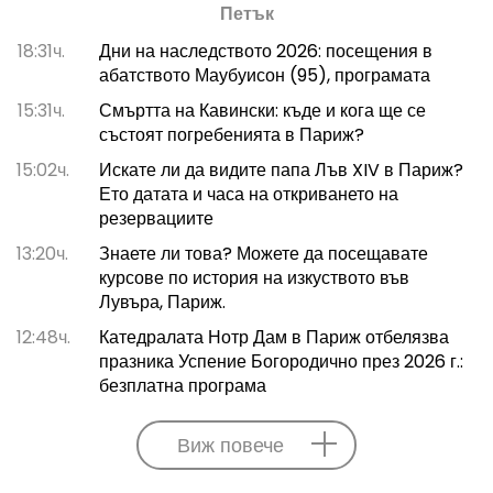
Петък
18:31ч.
Дни на наследството 2026: посещения в
абатството Маубуисон (95), програмата
15:31ч.
Смъртта на Кавински: къде и кога ще се
състоят погребенията в Париж?
15:02ч.
Искате ли да видите папа Лъв XIV в Париж?
Ето датата и часа на откриването на
резервациите
13:20ч.
Знаете ли това? Можете да посещавате
курсове по история на изкуството във
Лувъра, Париж.
12:48ч.
Катедралата Нотр Дам в Париж отбелязва
празника Успение Богородично през 2026 г.:
безплатна програма
Виж повече