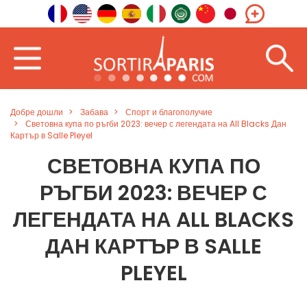
Добре дошли
Забава
Спорт и благополучие
Световна купа по ръгби 2023: вечер с легендата на All Blacks Дан
Картър в Salle Pleyel
СВЕТОВНА КУПА ПО
РЪГБИ 2023: ВЕЧЕР С
ЛЕГЕНДАТА НА ALL BLACKS
ДАН КАРТЪР В SALLE
PLEYEL