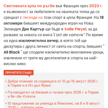
Световната купа по ръгби
във Франция през
2023 г.
е възможност за любителите на овалната топка да се
срещнат с
легенди на
този спорт в цяла Франция. На
18
октомври
бившият международен играч на Нова
Зеландия
Дан Картър
ще бъде в
Salle Pleyel
, за да
разкаже за новата си книга
"L'art de vaincre"
. По време
на една
изключителна вечер,
в която той ще
дискутира с друга личност от света на спорта, бившият "
All Black
"
ще сподели изключително
много
вечни уроци,
извлечени от трите му десетилетия в спорта на най-
високо ниво
.
ПРОЧЕТЕТЕ СЪЩО
Добри планове за седмицата от 10 до 16 август 2026 г.
в Париж и в Ил дьо Франс
Пътеводител за бягания и тичане през 2026 г. в Париж
и Île-de-France
10 предложения за уикенда в Йевелинс, на 8 и 9 август
2026 г., добрите идеи