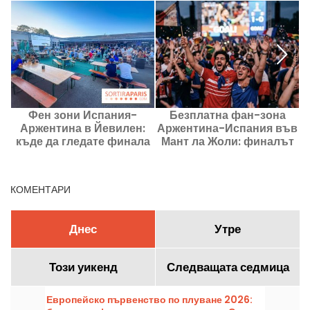
Фен зони Испания-
Безплатна фан-зона
Ф
Аржентина в Йевилен:
Аржентина-Испания във
къде да гледате финала
Мант ла Жоли: финалът
този неделен ден?
на голям екран
т
КОМЕНТАРИ
Днес
Утре
Този уикенд
Следващата седмица
Европейско първенство по плуване 2026: