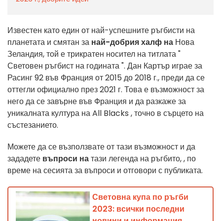
Известен като един от най-успешните ръгбисти на
планетата и смятан за
най-добрия халф на
Нова
Зеландия, той
е
трикратен
носител на
титлата "
Световен
ръгбист на годината
".
Дан Картър играе за
Расинг 92 във Франция от 2015 до 2018 г., преди да се
оттегли официално през 2021 г. Това е възможност за
него да се завърне във Франция и да разкаже за
уникалната култура на All Blacks
, точно в сърцето на
състезанието.
Можете да се възползвате от тази възможност
и да
зададете
въпроси на
тази легенда на ръгбито
,
, по
време на сесията за въпроси и отговори с публиката
.
Световна купа по ръгби
2023: всички последни
новини и информация