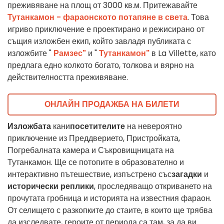
преживяване на площ от 3000 кв.м. Притежавайте
Тутанкамон - фараонското потапяне в света
. Това
игриво приключение е проектирано и режисирано от
същия изложбен екип, който завладя публиката с
изложбите "
Рамзес"
и "
Тутанкамон"
в La Villette, като
предлага едно колкото богато, толкова и вярно на
действителността преживяване.
ОНЛАЙН ПРОДАЖБА НА БИЛЕТИ
Изложбата
кани
посетителите
на невероятно
приключение из Преддверието, Пристройката,
Погребалната камера и Съкровищницата на
Тутанкамон. Ще се потопите в образователно и
интерактивно пътешествие, изпъстрено със
загадки
и
исторически реплики
, проследяващо откриването на
прочутата гробница и историята на известния фараон.
От селището с разкопките до стаите, в които ще трябва
да изследвате, героите от периода са там, за да ви