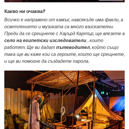
Какво ни очаква?
Всичко е направено от камък, навсякъде има факли, а
осветлението и музиката са много взискателни.
Преди да се срещнете с Хауърд Картър, ще влезете в
село на египетски изследователи
, които
работят. Ще ви дадат
пътеводител
, който също
така ще ви каже кои са героите, които ще срещнете,
и ще ви помогне да създадете парола.