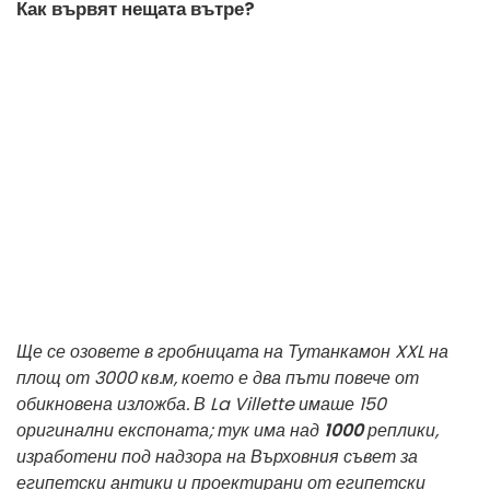
Как вървят нещата вътре?
Ще се озовете в гробницата на Тутанкамон XXL на
площ от 3000 кв.м, което е два пъти повече от
обикновена изложба. В La Villette имаше 150
оригинални експоната; тук има над
1000
реплики,
изработени под надзора на Върховния съвет за
египетски антики и проектирани от египетски