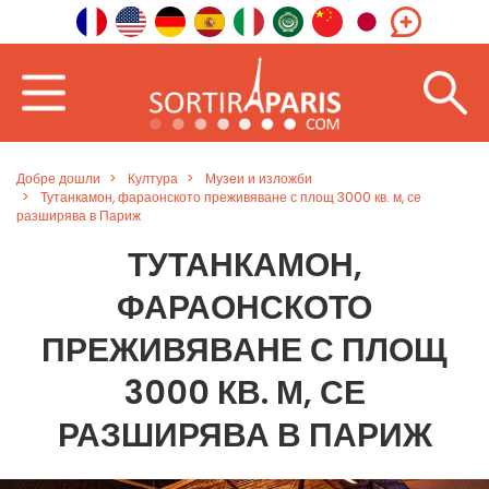
Добре дошли
Култура
Музеи и изложби
Тутанкамон, фараонското преживяване с площ 3000 кв. м, се
разширява в Париж
ТУТАНКАМОН,
ФАРАОНСКОТО
ПРЕЖИВЯВАНЕ С ПЛОЩ
3000 КВ. М, СЕ
РАЗШИРЯВА В ПАРИЖ