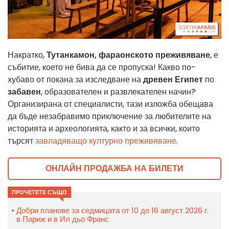
Накратко,
Тутанкамон, фараонското преживяване
, е
събитие, което не бива да се пропуска! Какво по-
хубаво от покана за изследване на
древен Египет
по
забавен
, образователен и развлекателен начин?
Организирана от специалисти, тази изложба обещава
да бъде незабравимо приключение за любителите на
историята и археологията, както и за всички, които
търсят
завладяващо културно преживяване
.
ОНЛАЙН ПРОДАЖБА НА БИЛЕТИ
ПРОЧЕТЕТЕ СЪЩО
Добри планове за седмицата от 10 до 16 август 2026 г.
в Париж и в Ил дьо Франс