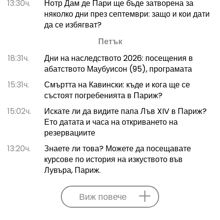
13:30ч.
Нотр Дам де Пари ще бъде затворена за
няколко дни през септември: защо и кои дати
да се избягват?
Петък
18:31ч.
Дни на наследството 2026: посещения в
абатството Маубуисон (95), програмата
15:31ч.
Смъртта на Кавински: къде и кога ще се
състоят погребенията в Париж?
15:02ч.
Искате ли да видите папа Лъв XIV в Париж?
Ето датата и часа на откриването на
резервациите
13:20ч.
Знаете ли това? Можете да посещавате
курсове по история на изкуството във
Лувъра, Париж.
Виж повече