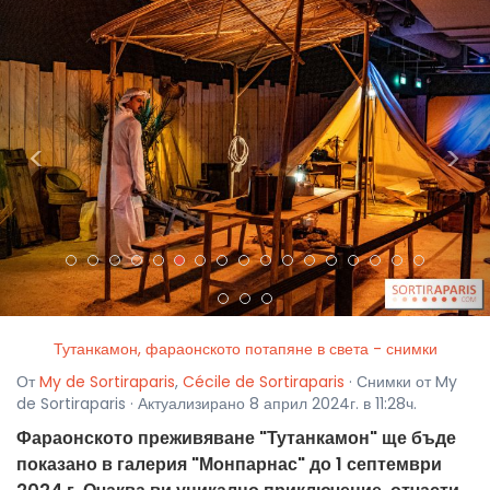
<
>
Тутанкамон, фараонското потапяне в света - снимки
От
My de Sortiraparis
,
Cécile de Sortiraparis
· Снимки от My
de Sortiraparis · Актуализирано 8 април 2024г. в 11:28ч.
Фараонското преживяване "Тутанкамон" ще бъде
показано в галерия "Монпарнас" до 1 септември