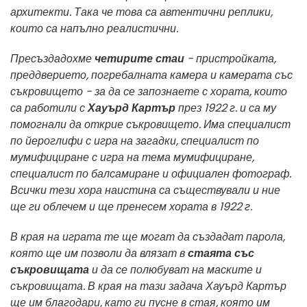
архитекти. Така че това са автентични реплики,
които са напълно реалистични.
Пресъздадохме
четирите стаи
- пристройката,
преддверието, погребалната камера и камерата със
съкровището - за да се запознаете с хората, които
са работили с
Хауърд Картър
през 1922 г. и са му
помогнали да открие съкровището. Има специалист
по йероглифи с игра на загадки, специалист по
мумифициране с игра на тема мумифициране,
специалист по балсамиране и официален фотограф.
Всички тези хора наистина са съществували и ние
ще ги облечем и ще пренесем хората в 1922 г.
В края на играта те ще могат да създадат парола,
която ще им позволи да влязат в
стаята със
съкровищата
и да се полюбуват на маските и
съкровищата. В края на тази задача Хауърд Картър
ще им благодари, като ги пусне в стая, която им