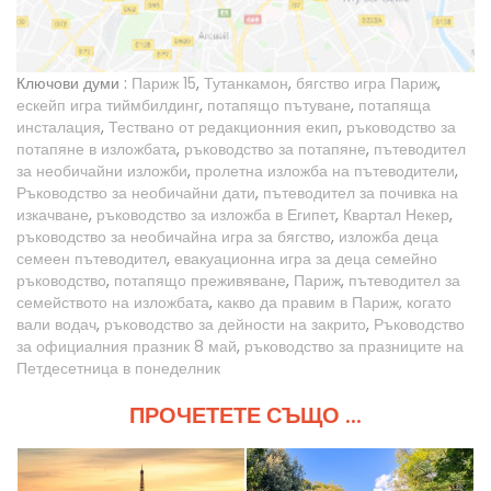
Ключови думи :
Париж 15
,
Тутанкамон
,
бягство игра Париж
,
ескейп игра тиймбилдинг
,
потапящо пътуване
,
потапяща
инсталация
,
Тествано от редакционния екип
,
ръководство за
потапяне в изложбата
,
ръководство за потапяне
,
пътеводител
за необичайни изложби
,
пролетна изложба на пътеводители
,
Ръководство за необичайни дати
,
пътеводител за почивка на
изкачване
,
ръководство за изложба в Египет
,
Квартал Некер
,
ръководство за необичайна игра за бягство
,
изложба деца
семеен пътеводител
,
евакуационна игра за деца семейно
ръководство
,
потапящо преживяване
,
Париж
,
пътеводител за
семейството на изложбата
,
какво да правим в Париж, когато
вали водач
,
ръководство за дейности на закрито
,
Ръководство
за официалния празник 8 май
,
ръководство за празниците на
Петдесетница в понеделник
ПРОЧЕТЕТЕ СЪЩО ...