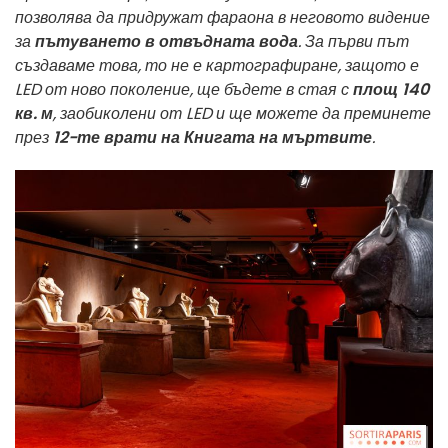
позволява да придружат фараона в неговото видение
за
пътуването в отвъдната вода
. За първи път
създаваме това, то не е картографиране, защото е
LED от ново поколение, ще бъдете в стая с
площ 140
кв. м
, заобиколени от LED и ще можете да преминете
през
12-те врати на Книгата на мъртвите
.