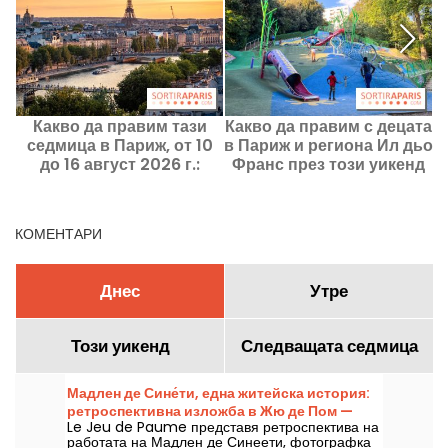
Какво да правим тази
Какво да правим с децата
У
седмица в Париж, от 10
в Париж и региона Ил дьо
до 16 август 2026 г.:
Франс през този уикенд
и
задължителните
8–9 август 2026 г.?
излизания
КОМЕНТАРИ
Днес
Утре
Този уикенд
Следващата седмица
Мадлен де Сине́ти, една житейска история:
ретроспективна изложба в Жю де Пом —
Le Jeu de Paume представя ретроспектива на
нашите снимки
работата на Мадлен де Синеети, фотографка