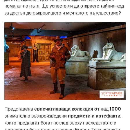
помагат по пътя. Ще успеете ли да откриете тайния код
за достъп до съкровището и мечтаното пътешествие?
Представена е
впечатляваща колекция от
над
1000
внимателно възпроизведени
предмети и артефакти
,
които предлагат богат поглед върху наследството и
културното богатство на древен Египет. Тези реплики