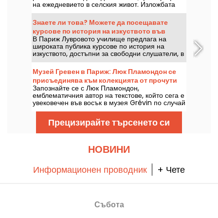
на ежедневието в селския живот. Изложбата
«Une vie» може да бъде разгледана от 12 юни
до 27 септември 2026 г.
Знаете ли това? Можете да посещавате
курсове по история на изкуството във
В Париж Лувровото училище предлага на
Лувъра, Париж.
широката публика курсове по история на
изкуството, достъпни за свободни слушатели, в
сърцето на Лувъра, всяка година от септември
до юни. Музеят също така организира
Музей Гревен в Париж: Люк Пламондон се
безплатни лекции от време на време.
присъединява към колекцията от прочути
Достатъчно, за да станете истински експерт по
Запознайте се с Люк Пламондон,
личности
история на изкуството!
емблематичния автор на текстове, който сега е
увековечен във восък в музея Grévin по случай
25-годишнината на Нотр Дам дьо Пари.
Прецизирайте търсенето си
НОВИНИ
Информационен проводник
+ Чете
Събота