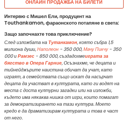
ОНЛАЙН ПРОДАЖБА НА БИЛЕТИ
Интервю с
Мишел Ели
, продуцент на
Touthankamon
, фараонското
потапяне в света
:
Защо започнахте това приключение?
След изложбата на
Тутанкамон
, която събра 1,5
милиона души,
Наполеон
- 350 000,
Мачу Пикчу
- 350
000 и
Рамзес
- 850 000, създадохме
играта за
бягство в Опера Гарние
, Осъзнахме, че децата и
тийнейджърите наистина обичат да учат, като
играят, а семействата също искат да насърчат
децата да участват в културата, като ги водят на
места с доста културни загадки или на изложби,
където има някаква нишка от игри, които помагат
за демократизирането на тази култура. Моето
кредо е да драматизирам културата и това е част
от него.