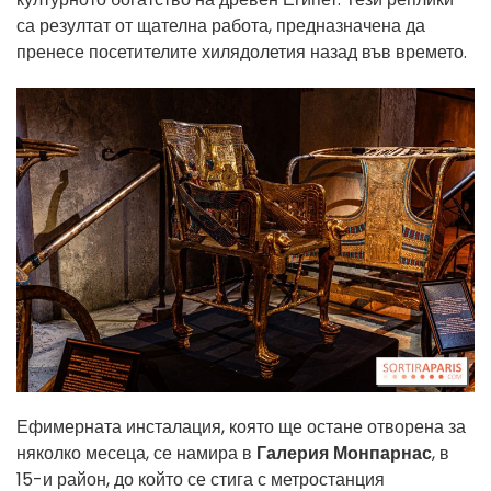
са резултат от щателна работа, предназначена да
пренесе посетителите хилядолетия назад във времето.
Ефимерната инсталация, която ще остане отворена за
няколко месеца, се намира в
Галерия Монпарнас
, в
15-и район, до който се стига с метростанция