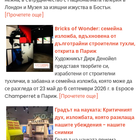
Лондон и Музея за изящни изкуства в Бостън.
[Прочетете още]
Bricks of Wonder: семейна
изложба, вдъхновена от
дълготрайни строителни тухли,
открита в Париж
Художникът Дирк Денойел
представя творбите си,
изработени от строителни
тухлички, в забавна и семейна изложба, която може да
се разгледа от 23 май до 6 септември 2026 г. в Espace
Champerret в Париж.
[Прочетете още]
Градът на науката: Критичният
дух, изложбата, която разклаща
нашите убеждения - нашите
снимки
Градът на науката приема