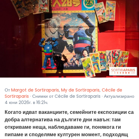
От
Margot de Sortiraparis
,
My de Sortiraparis
,
Cécile de
Sortiraparis
· Снимки от Cécile de Sortiraparis · Актуализирано
4 юни 2026г. в 16:21ч.
Когато идват ваканциите, семейните експозиции са
добра алтернатива на дългите дни навън: там
откриваме неща, наблюдаваме ги, понякога ги
пипаме и споделяме културен момент, подходящ