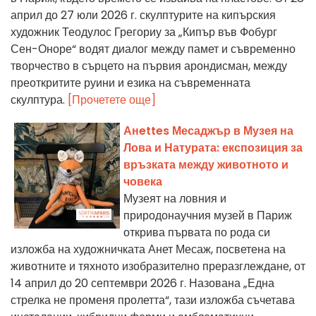
април до 27 юли 2026 г. скулптурите на кипърския
художник Теодулос Грегориу за „Кипър във Фобург
Сен-Оноре“ водят диалог между памет и съвременно
творчество в сърцето на първия арондисман, между
преоткритите руини и езика на съвременната
скулптура.
[Прочетете още]
Анettes Месаджър в Музея на
Лова и Натурата: експозиция за
връзката между животното и
човека
Музеят на ловния и
природонаучния музей в Париж
открива първата по рода си
изложба на художничката Анет Месаж, посветена на
животните и тяхното изобразително преразглеждане, от
14 април до 20 септември 2026 г. Назована „Една
стрелка не променя пролетта“, тази изложба съчетава