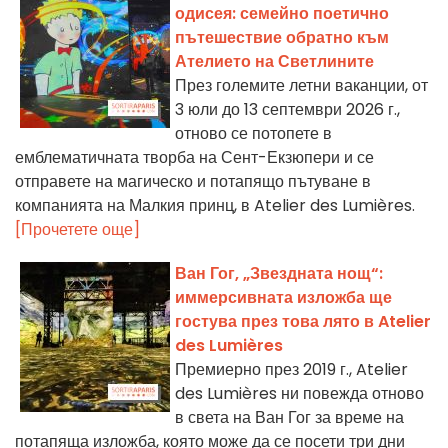
одисея: семейно поетично
пътешествие обратно към
Ателието на Светлините
През големите летни ваканции, от
3 юли до 13 септември 2026 г.,
отново се потопете в
емблематичната творба на Сент-Екзюпери и се
отправете на магическо и потапящо пътуване в
компанията на Малкия принц, в Atelier des Lumières.
[Прочетете още]
Ван Гог, „Звездната нощ“:
иммерсивната изложба ще
гостува през това лято в Atelier
des Lumières
Премиерно през 2019 г., Atelier
des Lumières ни повежда отново
в света на Ван Гог за време на
потапяща изложба, която може да се посети три дни