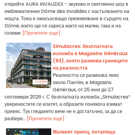
открийте AURA INVALIDES - звуково и светлинно шоу в
емблематичния Dôme des Invalides с настъпването на
нощта. Това е омагьосващо преживяване в сърцето на
Dôme, което ще се хареса както на малки, така и на
големи.
[Прочетете още]
Simulacres: безплатната
изложба в Magasins Généraux
(93), която размива границите
на реалността
Реалността се размазва леко
около Панти́н, в Magasins
Généraux, от 25 юни до 27
септември 2026 г. С безплатната изложба „Simulacres“
увереностите се клатят, а образите понякога взимат
превес. Тук гледането вече не е достатъчно, за да се
разбере...
[Прочетете още]
Малкият принц, потапяща