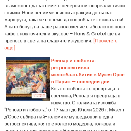
възможност да заснемете невероятни сюрреалистични
снимки. Нови пет иммерсивни атракции допълват
маршрута, така че е време да изпробвате сетивата си!
А като бонус, на ваше разположение е абсолютно ново
кафе с изключителни вкусове – Hans & Gretel ще ви
пренесе в света на сладките изкушения.
[Прочетете
още]
Реноар и любовта:
ретроспективна
изложба‑събитие в Музея Орсе
в Париж — последни дни
Когато любовта се превръща в
светлина, Реноар я превръща в
изкуство. С голямата изложба
"Реноар и любовта" от 17 март до 19 юли 2026 г. Музеят
д'Орсе събира най-големите му шедьоври в една
ретроспектива, която е колкото модерна, толкова и
нежна, в сътрудничество с Националната галерия в