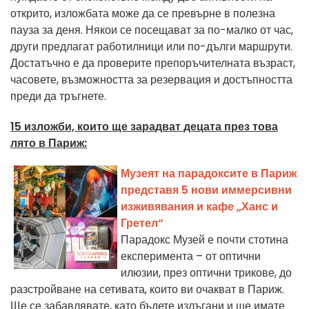
открито, изложбата може да се превърне в полезна
пауза за деня. Някои се посещават за по-малко от час,
други предлагат работилници или по-дълги маршрути.
Достатъчно е да проверите препоръчителната възраст,
часовете, възможността за резервация и достъпността
преди да тръгнете.
15 изложби, които ще зарадват децата през това
лято в Париж:
Музеят на парадоксите в Париж
представя 5 нови иммерсивни
изживявания и кафе „Ханс и
Гретел“
Парадокс Музей е почти стотина
експеримента – от оптични
илюзии, през оптични трикове, до
разстройване на сетивата, които ви очакват в Париж.
Ще се забавлявате, като бъдете излъгани и ще имате