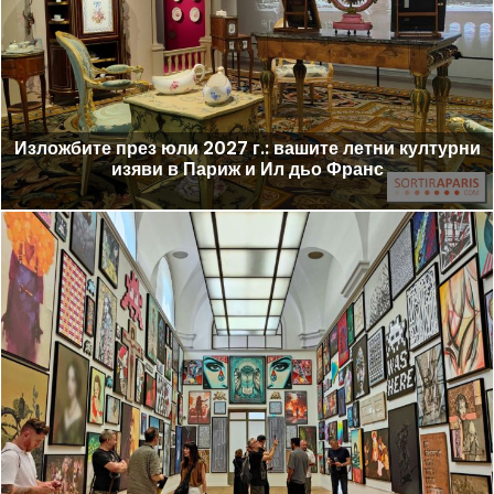
Изложбите през юли 2027 г.: вашите летни културни
изяви в Париж и Ил дьо Франс