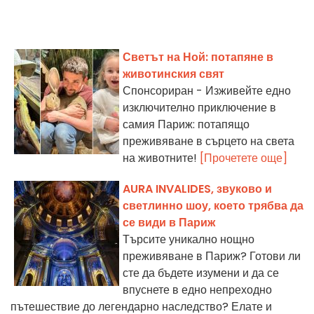
Светът на Ной: потапяне в
животинския свят
Спонсориран - Изживейте едно
изключително приключение в
самия Париж: потапящо
преживяване в сърцето на света
на животните!
[Прочетете още]
AURA INVALIDES, звуково и
светлинно шоу, което трябва да
се види в Париж
Търсите уникално нощно
преживяване в Париж? Готови ли
сте да бъдете изумени и да се
впуснете в едно непреходно
пътешествие до легендарно наследство? Елате и