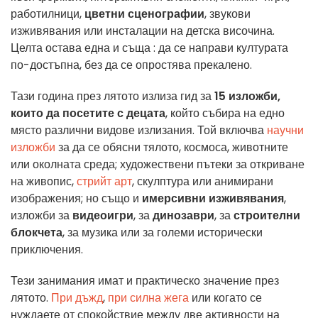
работилници,
цветни сценографии
, звукови
изживявания или инсталации на детска височина.
Целта остава една и съща : да се направи културата
по-достъпна, без да се опростява прекалено.
Тази година през лятото излиза гид за
15 изложби,
които да посетите с децата
, който събира на едно
място различни видове излизания. Той включва
научни
изложби
за да се обясни тялото, космоса, животните
или околната среда; художествени пътеки за откриване
на живопис,
стрийт арт
, скулптура или анимирани
изображения; но също и
имерсивни изживявания
,
изложби за
видеоигри
, за
динозаври
, за
строителни
блокчета
, за музика или за големи исторически
приключения.
Тези занимания имат и практическо значение през
лятото.
При дъжд
,
при силна жега
или когато се
нуждаете от спокойствие между две активности на