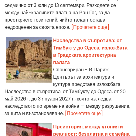
седмично от 3 юли до 13 септември. Разходете се
между най-красивите платна на Ван Гог, за да
преоткриете този гений, чийто талант остава
недооценен за своята епоха.
[Прочетете още]
Наследства в съпротива: от
Тимбукту до Одеса, изложбата
в Градската архитектурна
палата
Спонсориран - В Париж
Центърът за архитектура и
култура представя изложбата
Наследства в съпротива: от Тимбукту до Одеса, от 20
май 2026 г. до 3 януари 2027 г., която изследва
наследството по време на война — между разрушение,
защита и възстановяване.
[Прочетете още]
Преистория, между утопия и
реалност: безплатна и семейна