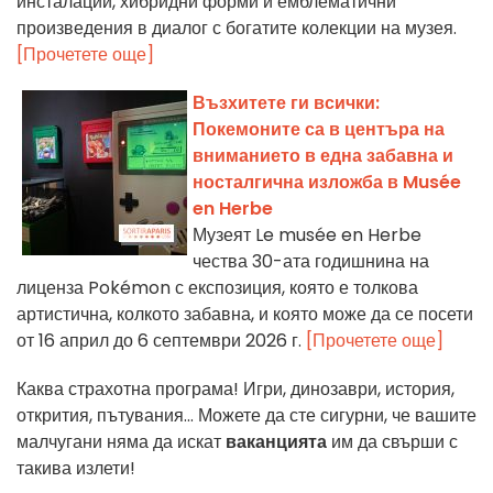
инсталации, хибридни форми и емблематични
произведения в диалог с богатите колекции на музея.
[Прочетете още]
Възхитете ги всички:
Покемоните са в центъра на
вниманието в една забавна и
носталгична изложба в Musée
en Herbe
Музеят Le musée en Herbe
чества 30-ата годишнина на
лиценза Pokémon с експозиция, която е толкова
артистична, колкото забавна, и която може да се посети
от 16 април до 6 септември 2026 г.
[Прочетете още]
Каква страхотна програма! Игри, динозаври, история,
открития, пътувания... Можете да сте сигурни, че вашите
малчугани няма да искат
ваканцията
им да свърши с
такива излети!