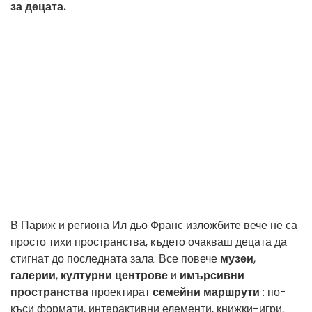
за децата.
В Париж и региона Ил дьо Франс изложбите вече не са
просто тихи пространства, където очакваш децата да
стигнат до последната зала. Все повече
музеи
,
галерии
,
културни центрове
и
имърсивни
пространства
проектират
семейни маршрути
: по-
къси формати, интерактивни елементи, книжки-игри,