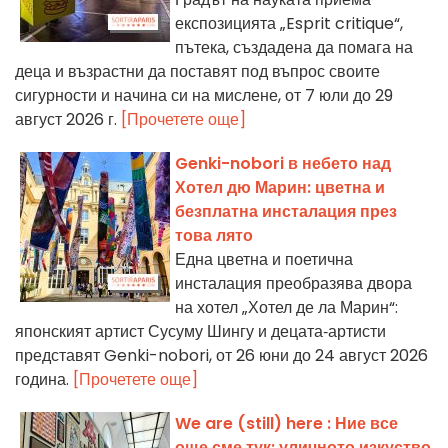
експозицията „Esprit critique“,
пътека, създадена да помага на
деца и възрастни да поставят под въпрос своите
сигурности и начина си на мислене, от 7 юли до 29
август 2026 г.
[Прочетете още]
Genki-nobori в небето над
Хотел дю Марин: цветна и
безплатна инсталация през
това лято
Една цветна и поетична
инсталация преобразява двора
на хотел „Хотел де ла Марин“:
японският артист Сусуму Шингу и децата‑артисти
представят Genki-nobori, от 26 юни до 24 август 2026
година.
[Прочетете още]
We are (still) here : Ние все
още сме тук: уличното изкуство