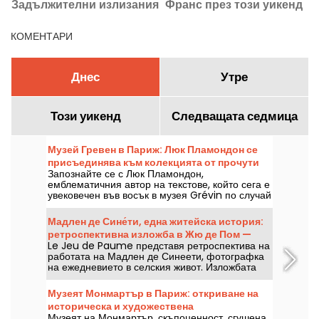
Задължителни излизания
Франс през този уикенд
П
на 8 август 2026 г.
8–9 август 2026 г.?
КОМЕНТАРИ
Днес
Утре
Този уикенд
Следващата седмица
Музей Гревен в Париж: Люк Пламондон се
присъединява към колекцията от прочути
Запознайте се с Люк Пламондон,
личности
емблематичния автор на текстове, който сега е
увековечен във восък в музея Grévin по случай
25-годишнината на Нотр Дам дьо Пари.
Мадлен де Сине́ти, една житейска история:
ретроспективна изложба в Жю де Пом —
Le Jeu de Paume представя ретроспектива на
нашите снимки
работата на Мадлен де Синеети, фотографка
на ежедневието в селския живот. Изложбата
«Une vie» може да бъде разгледана от 12 юни
до 27 септември 2026 г.
Музеят Монмартър в Париж: откриване на
историческа и художествена
Музеят на Монмартър, скъпоценност, сгушена
съкровищница