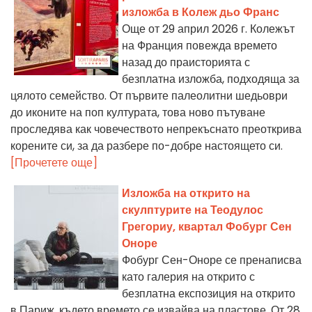
изложба в Колеж дьо Франс
Още от 29 април 2026 г. Колежът
на Франция повежда времето
назад до праисторията с
безплатна изложба, подходяща за
цялото семейство. От първите палеолитни шедьоври
до иконите на поп културата, това ново пътуване
проследява как човечеството непрекъснато преоткрива
корените си, за да разбере по-добре настоящето си.
[Прочетете още]
Изложба на открито на
скулптурите на Теодулос
Грегориу, квартал Фобург Сен
Оноре
Фобург Сен-Оноре се пренаписва
като галерия на открито с
безплатна експозиция на открито
в Париж, където времето се извайва на пластове. От 28