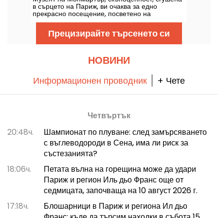
в сърцето на Париж, ви очаква за едно
прекрасно посещение, посветено на
известните художници от този район.
Запознайте се с увлекателната история на
Прецизирайте търсенето си
този музей в 18-и район, в който се намират
творби на художници като Огюст Реноар и
Сюзан Валадон. С над 100 000 посетители
годишно този музей предлага незабравимо
НОВИНИ
пътешествие из изкуството и културата на
Монмартър!
Информационен проводник
+ Чете
Четвъртък
20:48ч.
Шампионат по плуване: след замърсяването
с въглеводороди в Сена, има ли риск за
състезанията?
18:06ч.
Петата вълна на горещина може да удари
Париж и регион Иль дьо Франс още от
седмицата, започваща на 10 август 2026 г.
17:18ч.
Блошарници в Париж и региона Ил дьо
Франс: къде да търсим находки в събота 15