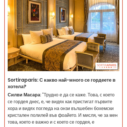
Sortiraparis: С какво най-много се гордеете в
хотела?
Силви Масара
: "Трудно е да се каже. Това, с което
се гордея днес, е, че видях как пристигат първите
хора и видях погледа на онзи вълшебен бохемски
кристален полилей във фоайето. И мисля, че за мен
това, което е важно и с което се гордея, е