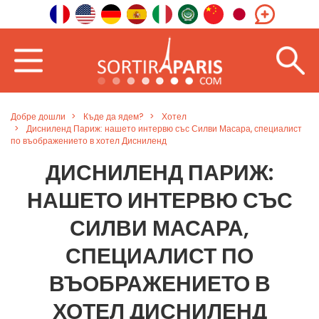
Добре дошли
Къде да ядем?
Хотел
Дисниленд Париж: нашето интервю със Силви Масара, специалист
по въображението в хотел Дисниленд
ДИСНИЛЕНД ПАРИЖ:
НАШЕТО ИНТЕРВЮ СЪС
СИЛВИ МАСАРА,
СПЕЦИАЛИСТ ПО
ВЪОБРАЖЕНИЕТО В
ХОТЕЛ ДИСНИЛЕНД