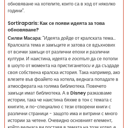
обновяване на хотелите, които са в ход от няколко
години".
Sortiraparis: Как се появи идеята за това
обновяване?
Силви Масара
: "Идеята дойде от кралската тема...
Кралската тема и замъците и затова се вдъхнових
от всички замъци от различни епохи и различни
култури. И наистина, идеята е
гостът
да се потопи
в шоуто от момента на пристигането
си
и да създаде
своя собствена кралска история. Така например, ако
влезете във фоайето на хотела, веднага попадате в
атмосферата на голяма библиотека. Повечето
замъци имат библиотека. А в
Disney
разказваме
истории, така че наистина бяхме в тон с темата с
книгите, и по-специално с тези отворени книги с
различни страници - защото има и витрини с много
истории за четене. Очевидно основният елемент,
който веднага ви поставя в темата на този хотел, е