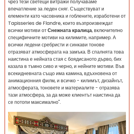
чрез тези светещи витражи получаваме
впечатление за леден сняг. Съществуват и
елементи като часовника и гоблените, изработени от
Tapisseries de Flandre, които възпроизвеждат
всички мотиви от
Снежната кралица
, включително
специфичните мотиви на килимите, например. А
всички ледени сребристи и синкави тонове
отразяват атмосферата на замъка. В спалнята това
наистина е нейната стая с боядисаното дърво, бих
казала в тъмно сиво и черно, и нейните мотиви. Във
всекидневната също има камина, вдъхновена от
анимационния филм, и всичко - килимът, дизайнът,
атмосферата, тоновете и материалите - отразява
тази атмосфера, за да може клиентът наистина да
се потопи максимално".