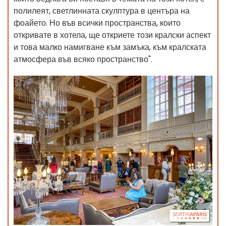
полилеят, светлинната скулптура в центъра на
фоайето. Но във всички пространства, които
откривате в хотела, ще откриете този кралски аспект
и това малко намигване към замъка, към кралската
атмосфера във всяко пространство".