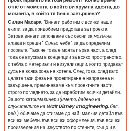
отне от момента, в който ви хрумна идеята, до
момента, в който тя беше завършена?
Силви Масара
: "Винаги работим с всички наши
екипи, за да придобием представа за проекта.
Затова винаги започваме със сесии за
мозъчна
атака
и срещи "
Синьо небе"
, за да определим
посоката. Така че това е моята първа част, а след
това се впускам в концепции за всяко пространство,
с табла с материали и визуализации, които придават
духа на всяка зона на хотела. След това, след като
цялата тази фаза на проектиране е направена и
завършена, преминаваме към проектните части,
строго погледнато, за да изработим всички детайли.
Защото като
имагинери
(името, дадено на
служителите на
Walt Disney Imagineering
, бел.
ред
.) обичаме да стигаме до най-малкия детайл във
всички мебели, във всички оформления, във всички
произведения на изкуството по стените, също и в