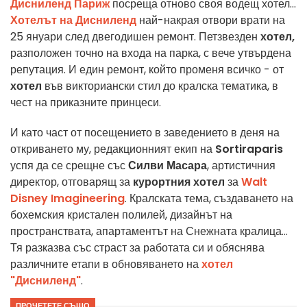
Дисниленд Париж
посреща отново своя водещ хотел...
Хотелът на Дисниленд
най-накрая отвори врати на
25 януари след двегодишен ремонт. Петзвезден
хотел,
разположен точно на входа на парка, с вече утвърдена
репутация. И един ремонт, който променя всичко - от
хотел
във викториански стил до кралска тематика, в
чест на приказните принцеси.
И като част от посещението в заведението в деня на
откриването му, редакционният екип на
Sortiraparis
успя да се срещне със
Силви Масара
, артистичния
директор, отговарящ за
курортния хотел
за
Walt
Disney Imagineering
. Кралската тема, създаването на
бохемския кристален полилей, дизайнът на
пространствата, апартаментът на Снежната кралица...
Тя разказва със страст за работата си и обяснява
различните етапи в обновяването на
хотел
"Дисниленд"
.
ПРОЧЕТЕТЕ СЪЩО