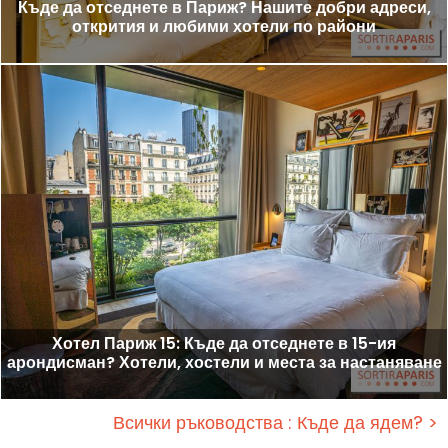
Къде да отседнете в Париж? Нашите добри адреси,
открития и любими хотели по райони
Хотел Париж 15: Къде да отседнете в 15-ия
арондисман? Хотели, хостели и места за настаняване
Всички ръководства : Къде да ядем? >