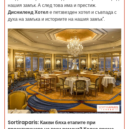
нашия замък. А след това има и престиж.
Дисниленд Хотел
е петзвезден хотел и съвпада с
духа на замъка и историите на нашия замък".
Sortiraparis: Какви бяха етапите при
проектирането на този ремонт? Колко време