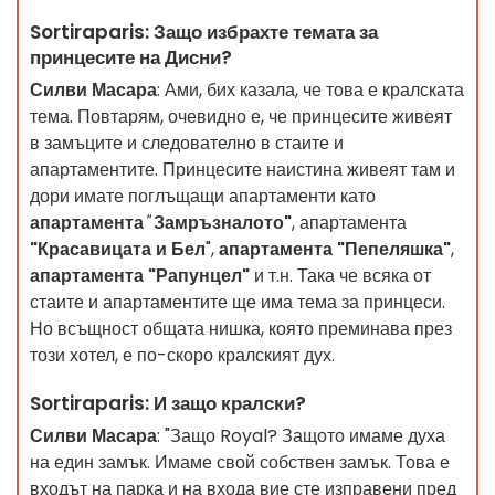
Sortiraparis: Защо избрахте темата за
принцесите на Дисни?
Силви Масара
: Ами, бих казала, че това е кралската
тема. Повтарям, очевидно е, че принцесите живеят
в замъците и следователно в стаите и
апартаментите. Принцесите наистина живеят там и
дори имате поглъщащи апартаменти като
апартамента
"
Замръзналото"
, апартамента
"Красавицата и Бел
",
апартамента "Пепеляшка"
,
апартамента "Рапунцел"
и т.н. Така че всяка от
стаите и апартаментите ще има тема за принцеси.
Но всъщност общата нишка, която преминава през
този хотел, е по-скоро кралският дух.
Sortiraparis: И защо кралски?
Силви Масара
: "Защо Royal? Защото имаме духа
на един замък. Имаме свой собствен замък. Това е
входът на парка и на входа вие сте изправени пред