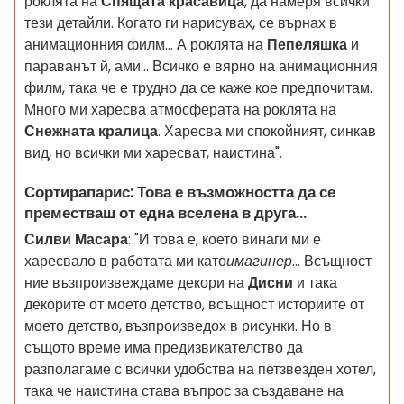
роклята на
Спящата красавица
, да намеря всички
тези детайли. Когато ги нарисувах, се върнах в
анимационния филм... А роклята на
Пепеляшка
и
параванът й, ами... Всичко е вярно на анимационния
филм, така че е трудно да се каже кое предпочитам.
Много ми харесва атмосферата на роклята на
Снежната кралица
. Харесва ми спокойният, синкав
вид, но всички ми харесват, наистина".
Сортирапарис: Това е възможността да се
преместваш от една вселена в друга...
Силви Масара
: "И това е, което винаги ми е
харесвало в работата ми като
имагинер
... Всъщност
ние възпроизвеждаме декори на
Дисни
и така
декорите от моето детство, всъщност историите от
моето детство, възпроизведох в рисунки. Но в
същото време има предизвикателство да
разполагаме с всички удобства на петзвезден хотел,
така че наистина става въпрос за създаване на