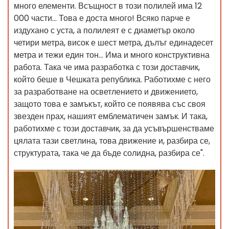
много елементи. Всъщност в този полилей има 12
000 части... Това е доста много! Всяко парче е
издухано с уста, а полилеят е с диаметър около
четири метра, висок е шест метра, дълъг единадесет
метра и тежи един тон... Има и много конструктивна
работа. Така че има разработка с този доставчик,
който беше в Чешката република. Работихме с него
за разработване на осветлението и движението,
защото това е замъкът, който се появява със своя
звезден прах, нашият емблематичен замък. И така,
работихме с този доставчик, за да усъвършенстваме
цялата тази светлина, това движение и, разбира се,
структурата, така че да бъде солидна, разбира се".