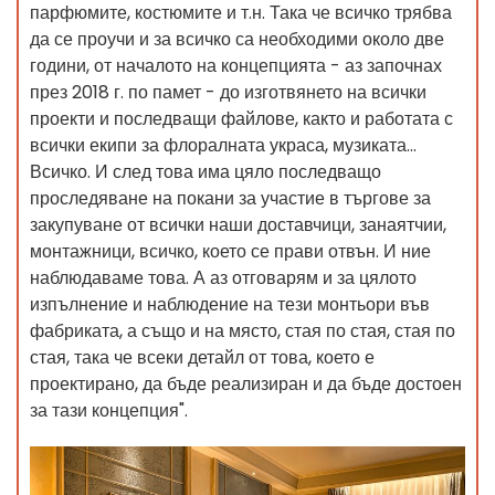
парфюмите, костюмите и т.н. Така че всичко трябва
да се проучи и за всичко са необходими около две
години, от началото на концепцията - аз започнах
през 2018 г. по памет - до изготвянето на всички
проекти и последващи файлове, както и работата с
всички екипи за флоралната украса, музиката...
Всичко. И след това има цяло последващо
проследяване на покани за участие в търгове за
закупуване от всички наши доставчици, занаятчии,
монтажници, всичко, което се прави отвън. И ние
наблюдаваме това. А аз отговарям и за цялото
изпълнение и наблюдение на тези монтьори във
фабриката, а също и на място, стая по стая, стая по
стая, така че всеки детайл от това, което е
проектирано, да бъде реализиран и да бъде достоен
за тази концепция".