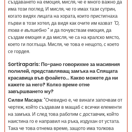
създаването на емоция, мисля, че е много важно да
има този поглед. И мисля, че го имах тази сутрин,
когато видях лицата на хората, които пристигнаха
първи в този хотел, да видя как очите им казват
"О,
това е вълшебно
" и да почувствам емоция, да
създам емоция и да мисля, че са на кралско място,
което ги поглъща. Мисля, че това е нещото, с което
се гордея.
Sortiraparis: По-рано говорихме за масивния
полилей, представляващ замъка на Спящата
красавица във фоайето... Какво можете да ни
кажете за него? Колко време отне
завършването му?
Силви Масара
: "Очевидно е, че винаги започвам от
чертеж, който създавам в мащаб с всички елементи
на замъка. И след това работим с доставчик, който
наистина го е направил на ръка, издухан от устата.
Така че това отнема време, защото има толкова