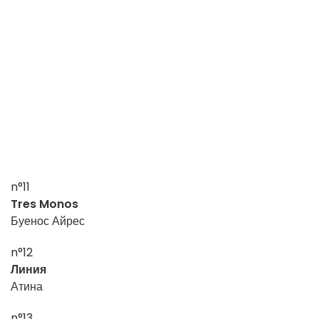
n°11
Tres Monos
Буенос Айрес
n°12
Линия
Атина
n°13