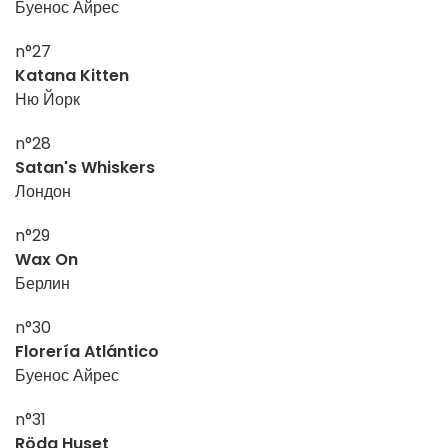
Буенос Айрес
n°27
Katana Kitten
Ню Йорк
n°28
Satan's Whiskers
Лондон
n°29
Wax On
Берлин
n°30
Florería Atlántico
Буенос Айрес
n°31
Röda Huset