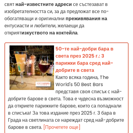
свят
най-известните адреси
се състезават в
изобретателността си, за да предложат все по-
обогатяващи и оригинални
преживявания на
ентусиасти и любители, желаещи да
открият
изкуството на коктейла
.
50-те най-добри бара в
света през 2025 г.: 3
парижки бара сред най-
добрите в света
Както всяка година, The
World's 50 Best Bars
представя своя списък с най-
добрите барове в света. Това е чудесна възможност
да откриете парижките барове, които са попаднали
в списъка! За това издание през 2025 г. 3 бара в
Града на светлината се нареждат сред най-добрите
барове в света.
[Прочетете още]