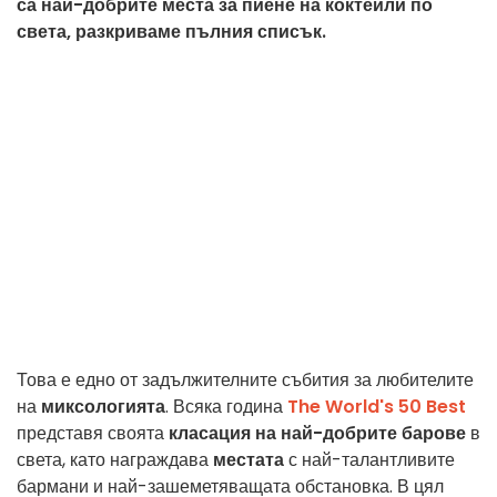
са най-добрите места за пиене на коктейли по
света, разкриваме пълния списък.
Това е едно от задължителните събития за любителите
на
миксологията
. Всяка година
The World's 50 Best
представя своята
класация на най-добрите барове
в
света, като награждава
местата
с най-талантливите
бармани и най-зашеметяващата обстановка. В цял