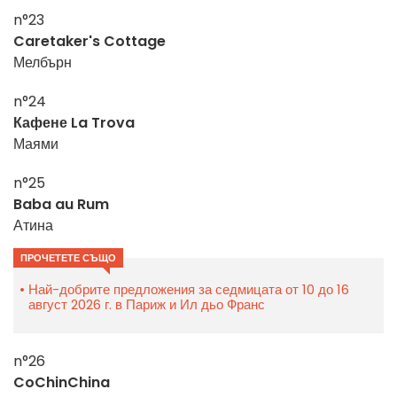
n°23
Caretaker's Cottage
Мелбърн
n°24
Кафене La Trova
Маями
n°25
Baba au Rum
Атина
ПРОЧЕТЕТЕ СЪЩО
Най-добрите предложения за седмицата от 10 до 16
август 2026 г. в Париж и Ил дьо Франс
n°26
CoChinChina