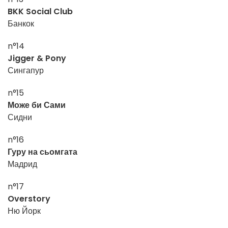
BKK Social Club
Банкок
n°14
Jigger & Pony
Сингапур
n°15
Може би Сами
Сидни
n°16
Гуру на сьомгата
Мадрид
n°17
Overstory
Ню Йорк