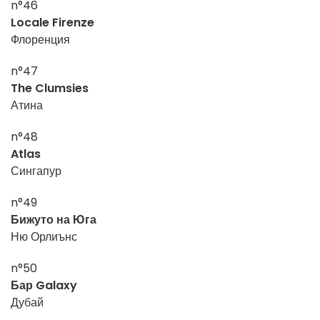
n°46
Locale Firenze
Флоренция
n°47
The Clumsies
Атина
n°48
Atlas
Сингапур
n°49
Бижуто на Юга
Ню Орлиънс
n°50
Бар Galaxy
Дубай