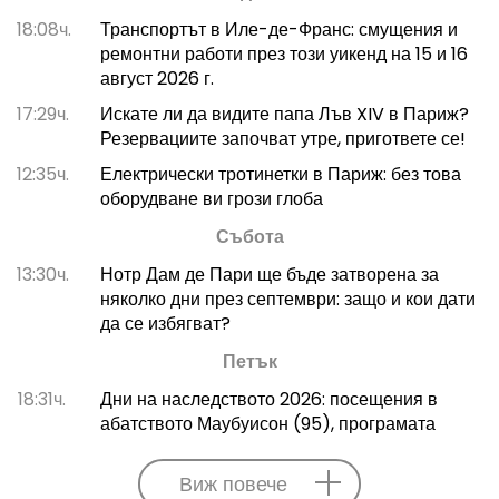
18:08ч.
Транспортът в Иле-де-Франс: смущения и
ремонтни работи през този уикенд на 15 и 16
август 2026 г.
17:29ч.
Искате ли да видите папа Лъв XIV в Париж?
Резервациите започват утре, пригответе се!
12:35ч.
Електрически тротинетки в Париж: без това
оборудване ви грози глоба
Събота
13:30ч.
Нотр Дам де Пари ще бъде затворена за
няколко дни през септември: защо и кои дати
да се избягват?
Петък
18:31ч.
Дни на наследството 2026: посещения в
абатството Маубуисон (95), програмата
Виж повече