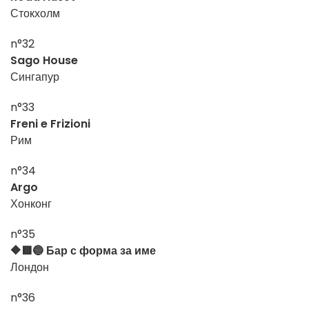
Стокхолм
n°32
Sago House
Сингапур
n°33
Freni e Frizioni
Рим
n°34
Argo
Хонконг
n°35
🔶🟥🔵 Бар с форма за име
Лондон
n°36