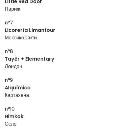
Little Red Door
Париж
n°7
Licorería Limantour
Мексико Сити
n°8
Tayēr + Elementary
Лондон
n°9
Alquímico
Картахена
n°10
Himkok
Осло