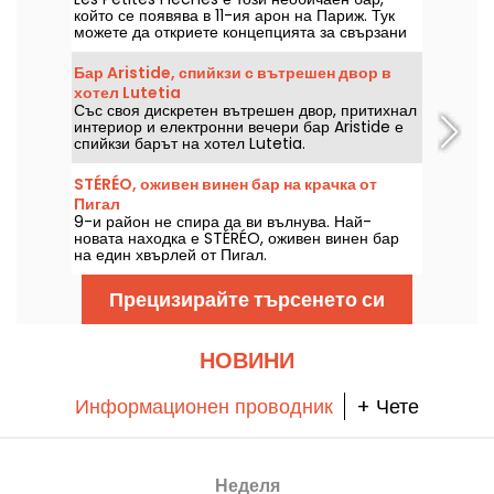
който се появява в 11-ия арон на Париж. Тук
можете да откриете концепцията за свързани
дартс, която е нова за Париж, докато
дегустирате крафт бири и вкусни мезета.
Бар Aristide, спийкзи с вътрешен двор в
хотел Lutetia
Със своя дискретен вътрешен двор, притихнал
интериор и електронни вечери бар Aristide е
спийкзи барът на хотел Lutetia.
STÉRÉO, оживен винен бар на крачка от
Пигал
9-и район не спира да ви вълнува. Най-
новата находка е STÉRÉO, оживен винен бар
на един хвърлей от Пигал.
Прецизирайте търсенето си
НОВИНИ
Информационен проводник
+ Чете
Неделя