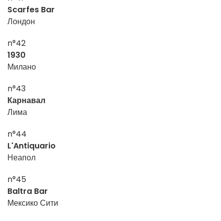
Scarfes Bar
Лондон
n°42
1930
Милано
n°43
Карнавал
Лима
n°44
L'Antiquario
Неапол
n°45
Baltra Bar
Мексико Сити