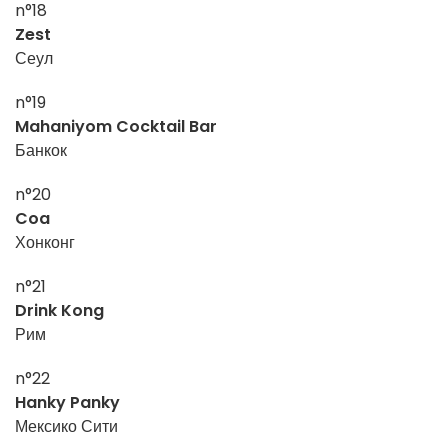
n°18
Zest
Сеул
n°19
Mahaniyom Cocktail Bar
Банкок
n°20
Coa
Хонконг
n°21
Drink Kong
Рим
n°22
Hanky Panky
Мексико Сити