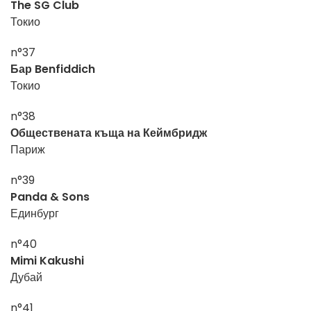
The SG Club
Токио
n°37
Бар Benfiddich
Токио
n°38
Обществената къща на Кеймбридж
Париж
n°39
Panda & Sons
Единбург
n°40
Mimi Kakushi
Дубай
n°41