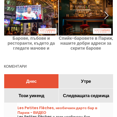
Барове, пъбове и
Спийк-баровете в Париж,
ресторанти, където да
нашите добри адреси за
гледате мачове и
скрити барове
спортни събития в
Париж, нашите добри
адреси
КОМЕНТАРИ
Днес
Утре
Този уикенд
Следващата седмица
Les Petites Flèches, необичаен дартс бар в
Париж - ВИДЕО
Les Petites Flèches е този необичаен бар,