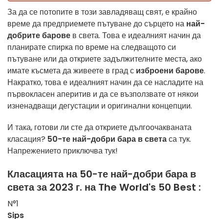
За да се потопите в този завладяващ свят, е крайно
време да предприемете пътуване до сърцето на
най-
добрите барове
в света. Това е идеалният начин да
планирате спирка по време на следващото си
пътуване или да откриете задължителните места, ако
имате късмета да живеете в град с
изброени барове
.
Накратко, това е идеалният начин да се насладите на
първокласен аперитив и да се възползвате от някои
изненадващи дегустации и оригинални концепции.
И така, готови ли сте да откриете дългоочакваната
класация?
50-те най-добри бара в света
са тук.
Напрежението приключва тук!
Класацията на 50-те най-добри бара в
света за 2023 г. на The World's 50 Best :
N°1
Sips