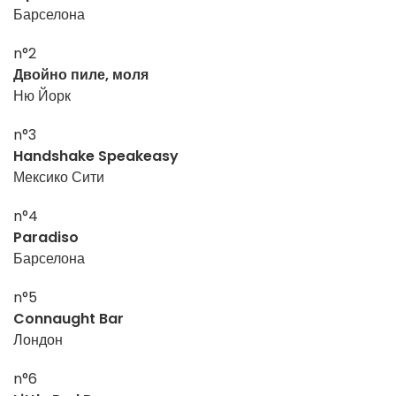
Барселона
n°2
Двойно пиле, моля
Ню Йорк
n°3
Handshake Speakeasy
Мексико Сити
n°4
Paradiso
Барселона
n°5
Connaught Bar
Лондон
n°6