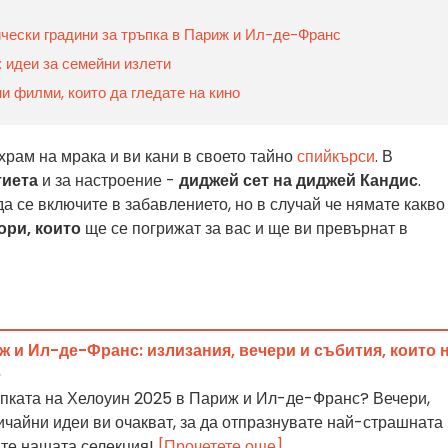
ически градини за тръпка в Париж и Ил-де-Франс
 идеи за семейни излети
и филми, които да гледате на кино
рам на мрака и ви кани в своето тайно
спийкърси
. В
тиета
и за настроение -
диджей сет на диджей Кандис
.
да се включите в забавлението, но в случай че нямате какво
ори, които
ще се погрижат за вас и ще ви превърнат в
 и Ил-де-Франс: излизания, вечери и събития, които 
е
ъпката на Хелоуин 2025 в Париж и Ил-де-Франс? Вечери,
бичайни идеи ви очакват, за да отпразнувате най-страшната
йте нашата селекция!
[Прочетете още]