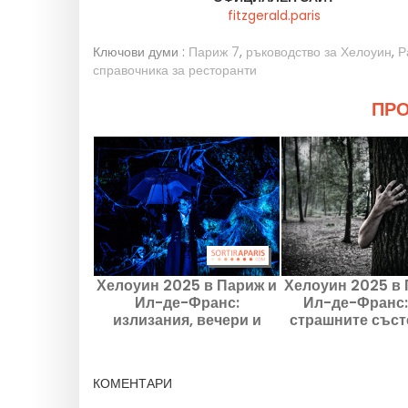
fitzgerald.paris
Ключови думи :
Париж 7
,
ръководство за Хелоуин
,
Р
справочника за ресторанти
ПРО
Хелоуин 2025 в Париж и
Хелоуин 2025 в 
Ил-де-Франс:
Ил-де-Франс:
излизания, вечери и
страшните съст
събития, които не трябва
които не тряб
да пропускате
пропускат
КОМЕНТАРИ