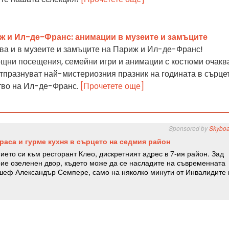
ж и Ил-де-Франс: анимации в музеите и замъците
ва и в музеите и замъците на Париж и Ил-де-Франс!
ощни посещения, семейни игри и анимации с костюми очакв
 отпразнуват най-мистериозния празник на годината в сърце
тво на Ил-де-Франс.
[Прочетете още]