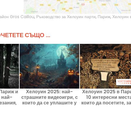
айон Gros Caillou
,
Ръководство за Хелоуин парти
,
Париж
,
Хелоуин 
ЧЕТЕТЕ СЪЩО ...
Париж и
Хелоуин 2025: най-
Хелоуин 2025 в Пар
 най-
страшните видеоигри, с
10 интересни места
езания,
които да се уплашите у
които да посетите, за
ва да
дома
изпитате тръпкат
е