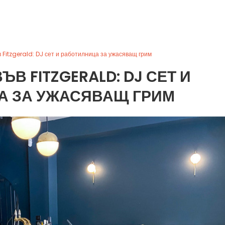
 Fitzgerald: DJ сет и работилница за ужасяващ грим
ЪВ FITZGERALD: DJ СЕТ И
А ЗА УЖАСЯВАЩ ГРИМ