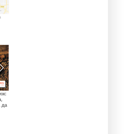
в
иж:
Хелоуин 2025 в Париж и
Хелоуин 2025: филми на
,
Ил-де-Франс: анимации
ужасите и фантастични
 да
в музеите и замъците
филми, които да гледате
а
на кино