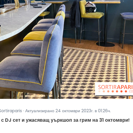
Sortiraparis · Актуализирано 24 октомври 2023г. в 01:26ч.
 с DJ сет и ужасяващ уъркшоп за грим на 31 октомври!