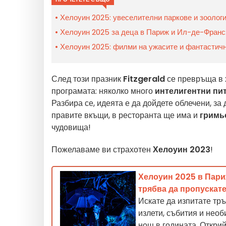
Хелоуин 2025: увеселителни паркове и зоолог
Хелоуин 2025 за деца в Париж и Ил-де-Франс:
Хелоуин 2025: филми на ужасите и фантастичн
След този празник
Fitzgerald
се превръща в х
програмата: няколко много
интелигентни пи
Разбира се, идеята е да дойдете облечени, за 
правите вкъщи, в ресторанта ще има и
гримь
чудовища!
Пожелаваме ви страхотен
Хелоуин 2023
!
Хелоуин 2025 в Париж
трябва да пропускат
Искате да изпитате тр
излети, събития и нео
нощ в годината. Откри