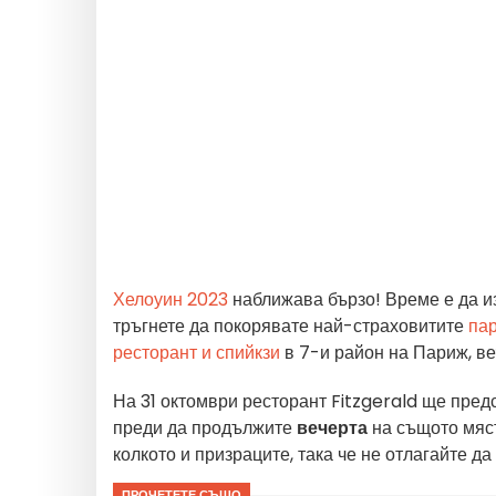
Хелоуин 2023
наближава бързо! Време е да и
тръгнете да покорявате най-страховитите
па
ресторант и спийкзи
в 7-и район на Париж, ве
На 31 октомври ресторант Fitzgerald ще пре
преди да продължите
вечерта
на същото мяст
колкото и призраците, така че не отлагайте да
ПРОЧЕТЕТЕ СЪЩО