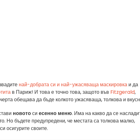
звадите
най-добрата си и най-ужасяваща маскировка
и да
ртита
в Париж! И това е точно това, защото във
Fitzgerald
,
черта обещава да бъде колкото ужасяваща, толкова и вкусн
дстави
новото
си
есенно меню
. Има на какво да се наслади
о. Но бъдете предупредени, че местата са толкова малко,
 си осигурите своите.