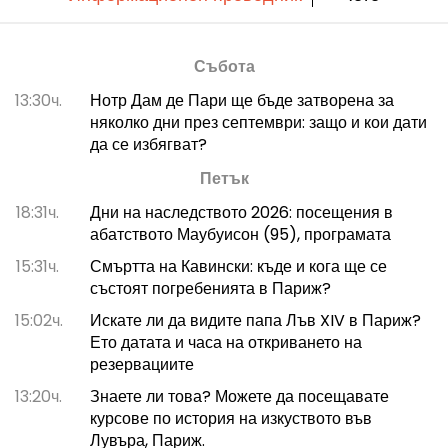
Събота
13:30ч.
Нотр Дам де Пари ще бъде затворена за
няколко дни през септември: защо и кои дати
да се избягват?
Петък
18:31ч.
Дни на наследството 2026: посещения в
абатството Маубуисон (95), програмата
15:31ч.
Смъртта на Кавински: къде и кога ще се
състоят погребенията в Париж?
15:02ч.
Искате ли да видите папа Лъв XIV в Париж?
Ето датата и часа на откриването на
резервациите
13:20ч.
Знаете ли това? Можете да посещавате
курсове по история на изкуството във
Лувъра, Париж.