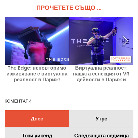
ПРОЧЕТЕТЕ СЪЩО ...
The Edge: неповторимо
Виртуална реалност:
Г
изживяване с виртуална
нашата селекция от VR
и
реалност в Париж!
дейности в Париж и
региона Ил дьо Франс
КОМЕНТАРИ
Днес
Утре
Този уикенд
Следващата седмица