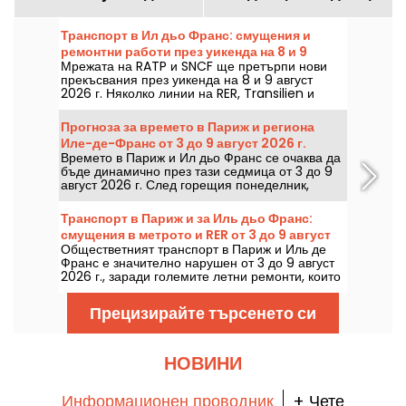
Транспорт в Ил дьо Франс: смущения и
ремонтни работи през уикенда на 8 и 9
Мрежата на RATP и SNCF ще претърпи нови
август 2026 г.
прекъсвания през уикенда на 8 и 9 август
2026 г. Няколко линии на RER, Transilien и
метрото са засегнати от ремонти и
прекъсвания, ще ви дадем всичко, за да ви
Прогноза за времето в Париж и региона
помогнем да планирате пътуванията си.
Иле-де-Франс от 3 до 9 август 2026 г.
Времето в Париж и Ил дьо Франс се очаква да
бъде динамично през тази седмица от 3 до 9
август 2026 г. След горещия понеделник,
белязан от риск от гръмотевични бури,
температурите ще спадат постепенно, преди
Транспорт в Париж и за Иль дьо Франс:
отново да се върне по-горещо и слънчево
смущения в метрото и RER от 3 до 9 август
време през уикенда.
Обществетният транспорт в Париж и Иль де
2026 г.
Франс е значително нарушен от 3 до 9 август
2026 г., заради големите летни ремонти, които
силно засягат някои линии, според РАТП и
SNCF.
Прецизирайте търсенето си
НОВИНИ
Информационен проводник
+ Чете