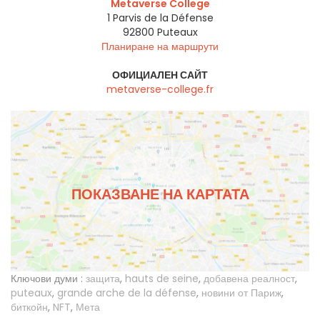
Metaverse College
1 Parvis de la Défense
92800
Puteaux
Планиране на маршрути
ОФИЦИАЛЕН САЙТ
metaverse-college.fr
ПОКАЗВАНЕ НА КАРТАТА
Ключови думи :
защита
,
hauts de seine
,
добавена реалност
,
puteaux
,
grande arche de la défense
,
новини от Париж
,
биткойн
,
NFT
,
Мета