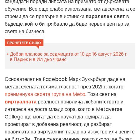
кандидати поради липсата на признато от държавата
обучение. Все още слабо използвана, метавселената се
стреми да се превърне в истински
паралелен свят
в
бъдеще, който би трябвало да бъде нервен център за
света на бизнеса.
ПРОЧЕТЕТЕ СЪЩО
Добри планове за седмицата от 10 до 16 август 2026 г.
в Париж и в Ил дьо Франс
Основателят на Facebook Марк Зукърбърг даде на
метавселената голяма гласност през 2021 г., когато
преименува своята група на Meta
. Този свят на
виртуалната
реалност привлича любопитството и
интереса на доста млади хора, които в Metaverse
College ще могат да се научат да кодират, да
проектират в добавена реалност, да разбират
правилата на виртуалния пазар на изкуство или цените
на биткойн... Това са все умения, които скоро ще бъдат