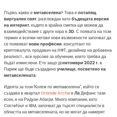
Първо, какво е
метавселена
? Това е
потапящ
виртуален свят
, разглеждан като
бъдещата версия
на интернет
, където в крайна сметка ще можем да
взаимодействаме с други хора в
3D
. С появата на този
термин и всички негови нови възможности започват да
се появяват
нови професии
: консултант по
криптовалути, продавач на НФТ, дизайнер на добавена
реалност... все курсове за обучение, които трябва да
бъдат измислени. Ето защо до
октомври 2022 г.
в
Париж ще бъде създадено
училище, посветено на
метавселената
.
Идеята за този
"Колеж по метавселена
", който се
създава в квартал
Grande Arche
в
Ла
Дефанс тази
есен, е на Ридуан Абагри. Много компании, като
Carrefour и IBM, започват да търсят специалисти в
областта на метавселената, но не могат да намерят