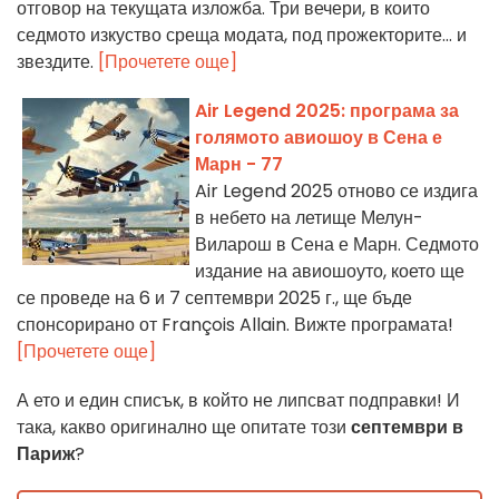
отговор на текущата изложба. Три вечери, в които
седмото изкуство среща модата, под прожекторите… и
звездите.
[Прочетете още]
Air Legend 2025: програма за
голямото авиошоу в Сена е
Марн - 77
Air Legend 2025 отново се издига
в небето на летище Мелун-
Виларош в Сена е Марн. Седмото
издание на авиошоуто, което ще
се проведе на 6 и 7 септември 2025 г., ще бъде
спонсорирано от François Allain. Вижте програмата!
[Прочетете още]
А ето и един списък, в който не липсват подправки! И
така, какво оригинално ще опитате този
септември в
Париж
?