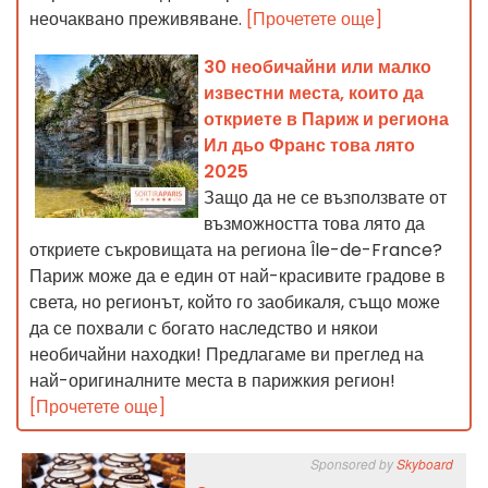
неочаквано преживяване.
[Прочетете още]
30 необичайни или малко
известни места, които да
откриете в Париж и региона
Ил дьо Франс това лято
2025
Защо да не се възползвате от
възможността това лято да
откриете съкровищата на региона Île-de-France?
Париж може да е един от най-красивите градове в
света, но регионът, който го заобикаля, също може
да се похвали с богато наследство и някои
необичайни находки! Предлагаме ви преглед на
най-оригиналните места в парижкия регион!
[Прочетете още]