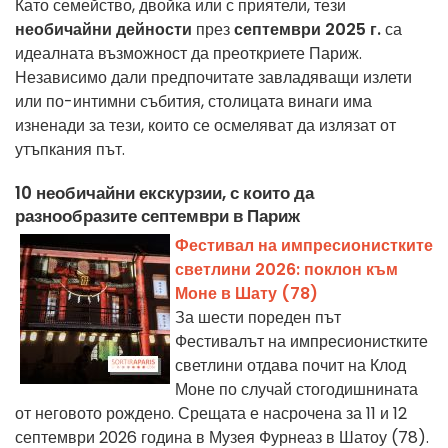
Като семейство, двойка или с приятели, тези
необичайни дейности
през
септември 2025 г.
са
идеалната възможност да преоткриете Париж.
Независимо дали предпочитате завладяващи излети
или по-интимни събития, столицата винаги има
изненади за тези, които се осмеляват да излязат от
утъпкания път.
10 необичайни екскурзии, с които да
разнообразите септември в Париж
Фестивал на импресионистките
светлини 2026: поклон към
Моне в Шату (78)
За шести пореден път
Фестивалът на импресионистките
светлини отдава почит на Клод
Моне по случай стогодишнината
от неговото рождено. Срещата е насрочена за 11 и 12
септември 2026 година в Музея Фурнеаз в Шатоу (78).