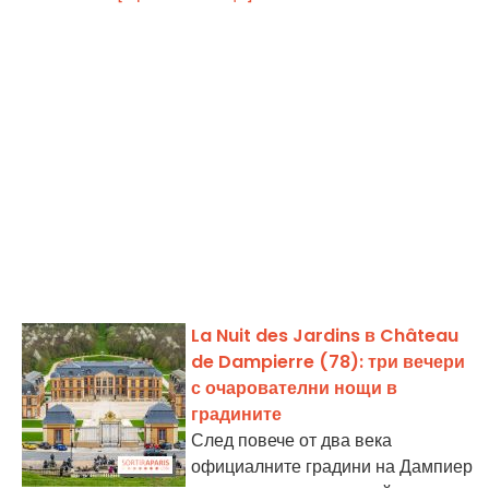
La Nuit des Jardins в Château
de Dampierre (78): три вечери
с очарователни нощи в
градините
След повече от два века
официалните градини на Дампиер