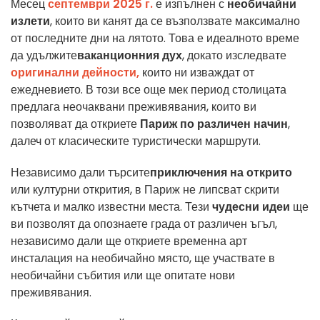
Месец
септември 2025 г.
е изпълнен с
необичайни
излети
, които ви канят да се възползвате максимално
от последните дни на лятото. Това е идеалното време
да удължите
ваканционния дух
, докато изследвате
оригинални дейности,
които ни изваждат от
ежедневието. В този все още мек период столицата
предлага неочаквани преживявания, които ви
позволяват да откриете
Париж по различен начин
,
далеч от класическите туристически маршрути.
Независимо дали търсите
приключения на открито
или културни открития, в Париж не липсват скрити
кътчета и малко известни места. Тези
чудесни идеи
ще
ви позволят да опознаете града от различен ъгъл,
независимо дали ще откриете временна арт
инсталация на необичайно място, ще участвате в
необичайни събития или ще опитате нови
преживявания.