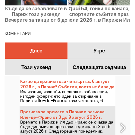
Къде да се забавлявате в
Quai 54, гонки по канала,
Париж този уикенд?
спортните събития през
Вечерите за танци от 6 до
юли 2026 г. в Париж и Ил
8 август 2026 г.
дьо-Франс
КОМЕНТАРИ
Днес
Утре
Този уикенд
Следващата седмица
Какво да правим този четвъртък, 6 август
2026 г., в Париж? Събития, които не бива да
Излизания, изложби, спектакли, забавления,
пропускате
изгодни оферти: ето идеи за откриване в
Париж и Île-de-France този четвъртък, 6
август 2026 г.
Прогноза за времето в Париж и региона
Иле-де-Франс от 3 до 9 август 2026 г.
Времето в Париж и Ил дьо Франс се очаква да
бъде динамично през тази седмица от 3 до 9
август 2026 г. След горещия понеделник,