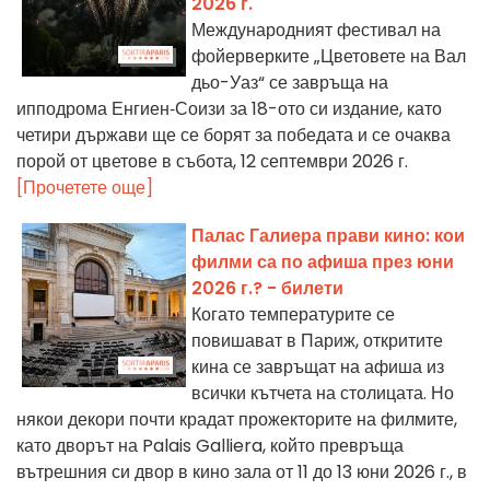
2026 г.
Международният фестивал на
фойерверките „Цветовете на Вал
дьо-Уаз“ се завръща на
ипподрома Енгиен‑Соизи за 18-ото си издание, като
четири държави ще се борят за победата и се очаква
порой от цветове в събота, 12 септември 2026 г.
[Прочетете още]
Палас Галиера прави кино: кои
филми са по афиша през юни
2026 г.? - билети
Когато температурите се
повишават в Париж, откритите
кина се завръщат на афиша из
всички кътчета на столицата. Но
някои декори почти крадат прожекторите на филмите,
като дворът на Palais Galliera, който превръща
вътрешния си двор в кино зала от 11 до 13 юни 2026 г., в