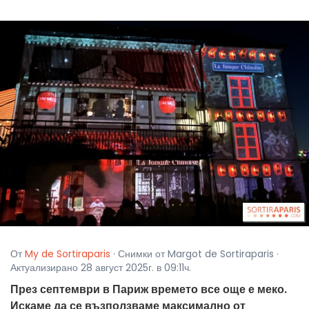
От
My de Sortiraparis
· Снимки от Margot de Sortiraparis ·
Актуализирано 28 август 2025г. в 09:11ч.
През септември в Париж времето все още е меко.
Искаме да се възползваме максимално от