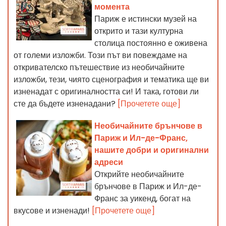
момента
Париж е истински музей на
открито и тази културна
столица постоянно е оживена
от големи изложби. Този път ви повеждаме на
откривателско пътешествие из необичайните
изложби, тези, чиято сценография и тематика ще ви
изненадат с оригиналността си! И така, готови ли
сте да бъдете изненадани?
[Прочетете още]
Необичайните брънчове в
Париж и Ил-де-Франс,
нашите добри и оригинални
адреси
Открийте необичайните
брънчове в Париж и Ил-де-
Франс за уикенд, богат на
вкусове и изненади!
[Прочетете още]