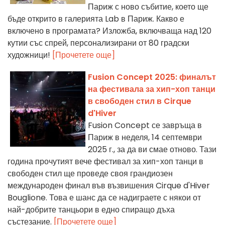
Париж с ново събитие, което ще
бъде открито в галерията Lab в Париж. Какво е
включено в програмата? Изложба, включваща над 120
кутии със спрей, персонализирани от 80 градски
художници!
[Прочетете още]
Fusion Concept 2025: финалът
на фестивала за хип-хоп танци
в свободен стил в Cirque
d'Hiver
Fusion Concept се завръща в
Париж в неделя, 14 септември
2025 г., за да ви смае отново. Тази
година прочутият вече фестивал за хип-хоп танци в
свободен стил ще проведе своя грандиозен
международен финал във възвишения Cirque d'Hiver
Bouglione. Това е шанс да се надиграете с някои от
най-добрите танцьори в едно спиращо дъха
състезание.
[Прочетете още]