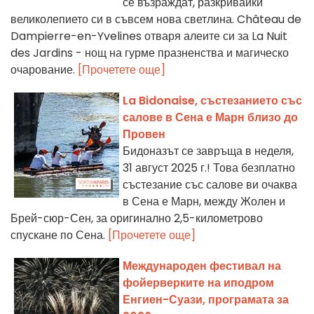
се възраждат, разкривайки
великолепието си в съвсем нова светлина. Château de
Dampierre-en-Yvelines отваря алеите си за La Nuit
des Jardins - нощ на гурме празненства и магическо
очарование.
[Прочетете още]
La Bidonaise, състезанието със
салове в Сена е Марн близо до
Провен
Бидоназът се завръща в неделя,
31 август 2025 г.! Това безплатно
състезание със салове ви очаква
в Сена е Марн, между Жолен и
Брей-сюр-Сен, за оригинално 2,5-километрово
спускане по Сена.
[Прочетете още]
Международен фестивал на
фойерверките на иподром
Енгиен-Суази, програмата за