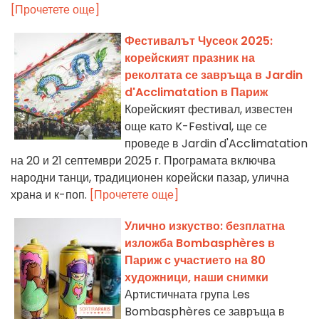
[Прочетете още]
Фестивалът Чусеок 2025:
корейският празник на
реколтата се завръща в Jardin
d'Acclimatation в Париж
Корейският фестивал, известен
още като K-Festival, ще се
проведе в Jardin d'Acclimatation
на 20 и 21 септември 2025 г. Програмата включва
народни танци, традиционен корейски пазар, улична
храна и к-поп.
[Прочетете още]
Улично изкуство: безплатна
изложба Bombasphères в
Париж с участието на 80
художници, наши снимки
Артистичната група Les
Bombasphères се завръща в