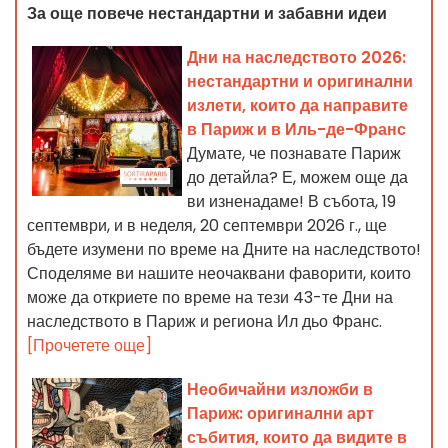
За още повече нестандартни и забавни идеи
Дни на наследството 2026:
нестандартни и оригинални
излети, които да направите
в Париж и в Иль-де-Франс
Думате, че познавате Париж
до детайла? Е, можем още да
ви изненадаме! В събота, 19
септември, и в неделя, 20 септември 2026 г., ще
бъдете изумени по време на Дните на наследството!
Споделяме ви нашите неочаквани фаворити, които
може да откриете по време на тези 43-те Дни на
наследството в Париж и региона Ил дьо Франс.
[Прочетете още]
Необичайни изложби в
Париж: оригинални арт
събития, които да видите в