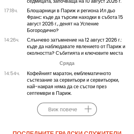
седмицата, започваща на 10 август 2026 г.
17:18ч.
Блошарници в Париж и региона Ил дьо
Франс: къде да търсим находки в събота 15
август 2026 г., денят на Успение
Богородично?
14:26ч.
Слънчево затъмнение на 12 август 2026 г.:
къде да наблюдавате явлението от Париж и
околността? Събитията и ключовите места
Сряда
14:54ч.
Кофейният маратон, емблематичното
състезание за сервитьори и сервитьорки,
най-накрая няма да се състои през
септември в Париж.
Виж повече
ПОСЛЕДНИТЕ ГРАДСКИ СЛУЖИТЕЛИ