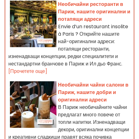
Необичайни ресторанти в
Париж, нашите оригинални и
потапящи адреси
Envie d’un restaurant insolite
à Paris ? Открийте нашите
най-оригинални адреси:
потапящи ресторанти,
изненадващи концепции, редки специалитети и
нестандартни бранчове в Париж и Ил дьо Франс.
[Прочетете още]
Необичайни чайни салони в
Париж, нашите добри и
оригинални адреси
В Париж необичайните чайни
предлагат много повече от
топли напитки. Изненадващи
декори, оригинални концепции
и креативни сладкиши правят всяка почивка