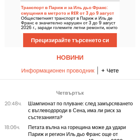
белязан от риск от гръмотевични бури,
температурите ще спадат постепенно, преди
Транспорт в Париж и за Иль дьо Франс:
отново да се върне по-горещо и слънчево
смущения в метрото и RER от 3 до 9 август
време през уикенда.
Обществетният транспорт в Париж и Иль де
2026 г.
Франс е значително нарушен от 3 до 9 август
2026 г., заради големите летни ремонти, които
силно засягат някои линии, според РАТП и
SNCF.
Прецизирайте търсенето си
НОВИНИ
Информационен проводник
+ Чете
Четвъртък
20:48ч.
Шампионат по плуване: след замърсяването
с въглеводороди в Сена, има ли риск за
състезанията?
18:06ч.
Петата вълна на горещина може да удари
Париж и регион Иль дьо Франс още от