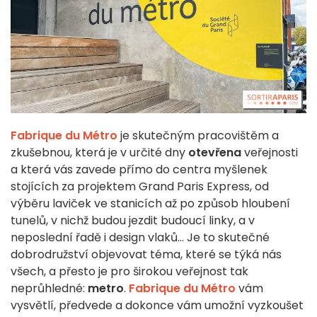
Fabrique du Métro
je skutečným pracovištěm a
zkušebnou, která je v určité dny
otevřena
veřejnosti
a která vás zavede přímo do centra myšlenek
stojících za projektem Grand Paris Express, od
výběru laviček ve stanicích až po způsob hloubení
tunelů, v nichž budou jezdit budoucí linky, a v
neposlední řadě i design vlaků... Je to skutečné
dobrodružství objevovat téma, které se týká nás
všech, a přesto je pro širokou veřejnost tak
neprůhledné:
metro
.
Fabrique du Métro
vám
vysvětlí, předvede a dokonce vám umožní vyzkoušet