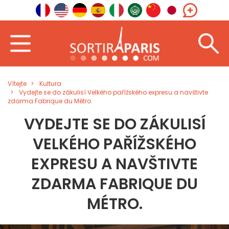
Vítejte
Kultura
Vydejte se do zákulisí Velkého pařížského expresu a navštivte
zdarma Fabrique du Métro.
VYDEJTE SE DO ZÁKULISÍ
VELKÉHO PAŘÍŽSKÉHO
EXPRESU A NAVŠTIVTE
ZDARMA FABRIQUE DU
MÉTRO.