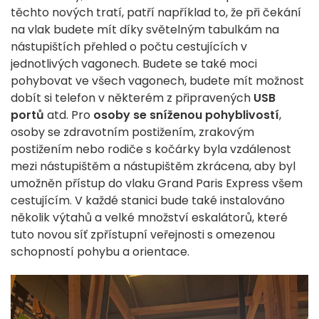
těchto nových tratí, patří například to, že při čekání
na vlak budete mít díky světelným tabulkám na
nástupištích přehled o počtu cestujících v
jednotlivých vagonech. Budete se také moci
pohybovat ve všech vagonech, budete mít možnost
dobít si telefon v některém z připravených
USB
portů
atd. Pro
osoby se sníženou pohyblivostí
,
osoby se zdravotním postižením, zrakovým
postižením nebo rodiče s kočárky byla vzdálenost
mezi nástupištěm a nástupištěm zkrácena, aby byl
umožněn přístup do vlaku Grand Paris Express všem
cestujícím. V každé stanici bude také instalováno
několik výtahů a velké množství eskalátorů, které
tuto novou síť zpřístupní veřejnosti s omezenou
schopností pohybu a orientace.