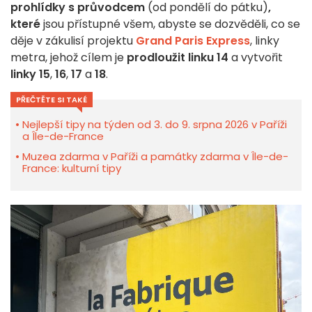
prohlídky s průvodcem
(od pondělí do pátku)
,
které
jsou přístupné všem, abyste se dozvěděli, co se
děje v zákulisí projektu
Grand Paris Express
, linky
metra, jehož cílem je
prodloužit linku 14
a vytvořit
linky 15
,
16
,
17
a
18
.
PŘEČTĚTE SI TAKÉ
Nejlepší tipy na týden od 3. do 9. srpna 2026 v Paříži
a Île-de-France
Muzea zdarma v Paříži a památky zdarma v Île-de-
France: kulturní tipy