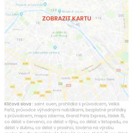
ZOBRAZIT KARTU
Klíčová slova :
saint ouen
,
prohlídka s průvodcem
,
Velká
Paříž
,
průvodce výhodnými nabídkami
,
bezplatné prohlídky
s průvodcem
,
mapa zdarma
,
Grand Paris Express
,
řádek 15
,
co dělat v červenci
,
co dělat v říjnu
,
co dělat v listopadu
,
co
dělat v dubnu
,
co dělat v prosinci
,
továrna na výrobu