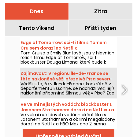
Dnes
Zítra
Tento víkend
Příští týden
Edge of Tomorrow: sci-fi film s Tomem
Cruisem dorazí na Netflix
Tom Cruise a Emily Bluntová jsou v hlavních
rolích filmu Edge of Tomorrow, sci‑fi
blockbuster Douga Limana, který bude k
dispozici na Netflixu od 6. srpna 2026.
Zajímavost: V regionu Île-de-France se
této nakloněné věži přezdívá Pisa severu
Věděli jste, že v Île-de-France, konkrétně v
(91).
departementu Essonne, se nachází věž, jejíž
naklonění připomíná Šikmou věž v Pise? Zde
je příběh kostela Saint-Martin d'Étampes a
jeho úžasné nakloněné zvonice.
Ve velmi nejistých vodách: blockbuster s
Jasonem Stathamem dorazí na Netflixu a
Ve velmi neklidných vodách akční film s
HBO Max
Jasonem Stathamem a obřími megalodony
dorazí na Netflix a HBO Max dne 2. srpna
2026.
Upřesněte vyhledávání