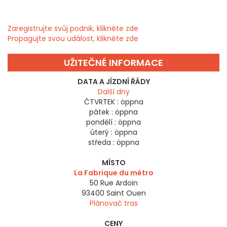
Zaregistrujte svůj podnik, klikněte zde
Propagujte svou událost, klikněte zde
UŽITEČNÉ INFORMACE
DATA A JÍZDNÍ ŘÁDY
Další dny
ČTVRTEK :
öppna
pátek :
öppna
pondělí :
öppna
úterý :
öppna
středa :
öppna
MÍSTO
La Fabrique du métro
50 Rue Ardoin
93400
Saint Ouen
Plánovač tras
CENY