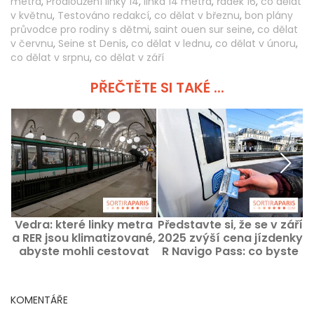
metra
,
Prodloužení linky 14
,
linka 14 metra
,
řádek 16
,
co dělat
v květnu
,
Testováno redakcí
,
co dělat v březnu
,
bon plány
průvodce pro rodiny s dětmi
,
saint ouen sur seine
,
co dělat
v červnu
,
Seine st Denis
,
co dělat v lednu
,
co dělat v únoru
,
co dělat v srpnu
,
co dělat v září
PŘEČTĚTE SI TAKÉ ...
Vedra: které linky metra
Představte si, že se v září
a RER jsou klimatizované,
2025 zvýší cena jízdenky
abyste mohli cestovat
R Navigo Pass: co byste
ve chladnějším
měli vědět
prostředí?
KOMENTÁŘE