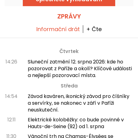
ZPRÁVY
Informační drát
+ Čte
Čtvrtek
14:26
Sluneční zatmění 12. srpna 2026: kde ho
pozorovat z Paříže a okolí? Klíčové události
a nejlepší pozorovací místa.
Středa
14:54
Závod kaváren, ikonický závod pro číšníky
a servírky, se nakonec v září v Paříži
neuskuteční.
12:11
Elektrické koloběžky: co bude povinné v
Hauts-de-Seine (92) od 1. srpna
11:30
Vánoční trh na Champs-Élysées se