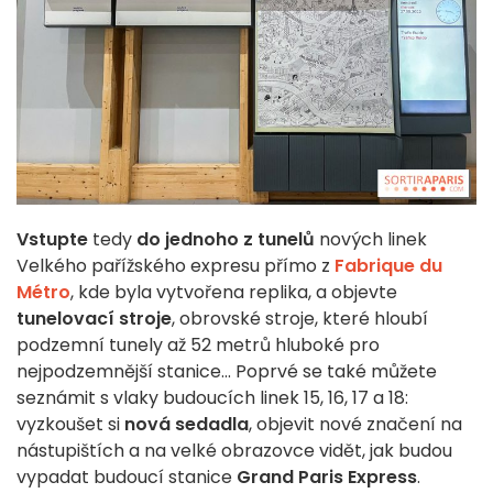
Vstupte
tedy
do jednoho z tunelů
nových linek
Velkého pařížského expresu přímo z
Fabrique du
Métro
, kde byla vytvořena replika, a objevte
tunelovací stroje
, obrovské stroje, které hloubí
podzemní tunely až 52 metrů hluboké pro
nejpodzemnější stanice... Poprvé se také můžete
seznámit s vlaky budoucích linek 15, 16, 17 a 18:
vyzkoušet si
nová sedadla
, objevit nové značení na
nástupištích a na velké obrazovce vidět, jak budou
vypadat budoucí stanice
Grand Paris Express
.