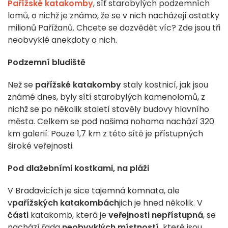
Pařížské katakomby
, síť starobylých podzemních
lomů, o nichž je známo, že se v nich nacházejí ostatky
milionů Pařížanů. Chcete se dozvědět víc? Zde jsou tři
neobvyklé anekdoty o nich.
Podzemní bludiště
Než se
pařížské katakomby
staly kostnicí, jak jsou
známé dnes, byly sítí starobylých kamenolomů, z
nichž se po několik staletí stavěly budovy hlavního
města. Celkem se pod našima nohama nachází 320
km galerií. Pouze 1,7 km z této sítě je přístupných
široké veřejnosti.
Pod dlažebními kostkami, na pláži
V Bradavicích je sice tajemná komnata, ale
v
pařížských
katakombách
jich je hned několik. V
části
katakomb, která je
veřejnosti nepřístupná
, se
nachází řada
neobvyklých místností,
které jsou