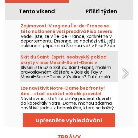
Tento víkend
Příští týden
Zajímavost: V regionu Île-de-France se
této nakloněné věži přezdívá Pisa severu
Věděli jste, že v Île-de-France, konkrétně v
(91).
departementu Essonne, se nachází věž, jejíž
naklonění připomíná Šikmou věž v Pise? Zde
je příběh kostela Saint-Martin d'Étampes a
jeho úžasné nakloněné zvonice.
Skit du Saint-Esprit, neobvyklý poklad
ukrytý v lese Mesnil-Saint-Denis v
Slyšeli jste už o Skit du Saint-Esprit, malém
departementu Yvelines
pravoslavném klášteře v Bois de Fay v
Mesnil-Saint-Denis v Yvelines? Tato malá
stavba, která se ve skutečnosti skládá ze tří
kostelů, odhaluje poklad ukrytý uvnitř, který
Lze navštívit Notre-Dame bez fronty?
musí navštívit milovníci neobvyklých
Ano... stačí dodržet několik pravidel.
památek a historie umění.
Návštěvníci, kteří se chtějí podívat dovnitř
do katedrály Notre-Dame, mohou zdarma
navštívit jednu z bohoslužeb, které se každý
den konají. Tato možnost je otevřená všem,
stačí přijít hlavně kvůli účasti na slavení
Upřesněte vyhledávání
nebo plně dodržet průběh bohoslužby.
Vysvětlíme, co je třeba vědět.
ZPRÁVY