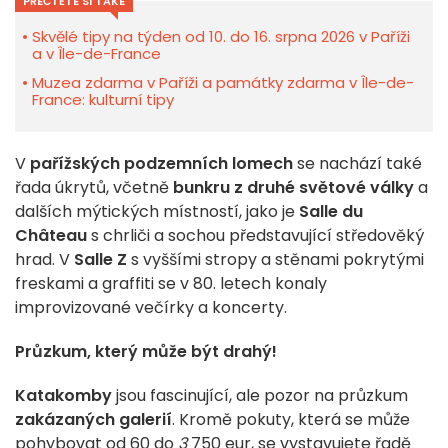
PŘEČTĚTE SI TAKÉ
Skvělé tipy na týden od 10. do 16. srpna 2026 v Paříži
a v Île-de-France
Muzea zdarma v Paříži a památky zdarma v Île-de-
France: kulturní tipy
V
pařížských podzemních lomech
se nachází také
řada úkrytů, včetně
bunkru z druhé světové války
a
dalších mýtických místností, jako je
Salle du
Château
s chrliči a sochou představující středověký
hrad. V
Salle Z
s vyššími stropy a stěnami pokrytými
freskami a graffiti se v 80. letech konaly
improvizované večírky a koncerty.
Průzkum, který může být drahý!
Katakomby
jsou fascinující, ale pozor na průzkum
zakázaných galerií
. Kromě pokuty, která se může
pohybovat od 60 do
3
750 eur, se vystavujete řadě