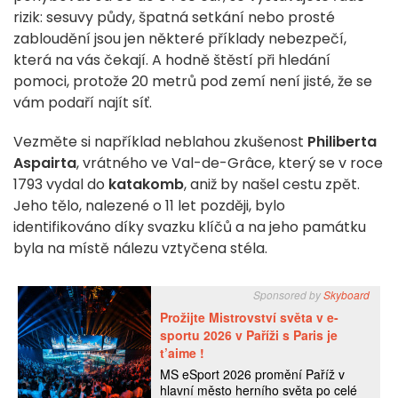
rizik: sesuvy půdy, špatná setkání nebo prosté
zabloudění jsou jen některé příklady nebezpečí,
která na vás čekají. A hodně štěstí při hledání
pomoci, protože 20 metrů pod zemí není jisté, že se
vám podaří najít síť.
Vezměte si například neblahou zkušenost
Philiberta
Aspairta
, vrátného ve Val-de-Grâce, který se v roce
1793 vydal do
katakomb
, aniž by našel cestu zpět.
Jeho tělo, nalezené o 11 let později, bylo
identifikováno díky svazku klíčů a na jeho památku
byla na místě nálezu vztyčena stéla.