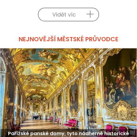
Vidět víc
NEJNOVĚJŠÍ MĚSTSKÉ PRŮVODCE
Pařížské panské domy, tyto nádherné historické