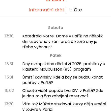
Informační drát
+ Čte
Sobota
13:30
Katedrála Notre-Dame v Paříži na několik
dní uzavřena v září: proč a které dny je
třeba vyhnout?
Pátek
18:31
Dny evropského dědictví 2026: prohlídky u
kláštera Maubuisson (95), program
15:31
Úmrtí Kavinsky: kde a kdy se budou konat
pohřby v Paříži?
15:02
Chcete vidět papeže Lva XIV. v Paříži? Zde
je datum a čas zahájení rezervací.
13:20
Víte to? Můžete studovat kurzy dějin umění
v Louvru v Paříži.