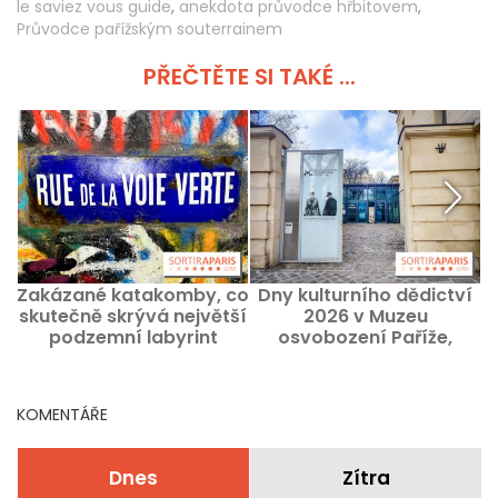
le saviez vous guide
,
anekdota průvodce hřbitovem
,
Průvodce pařížským souterrainem
PŘEČTĚTE SI TAKÉ ...
Zakázané katakomby, co
Dny kulturního dědictví
skutečně skrývá největší
2026 v Muzeu
podzemní labyrint
osvobození Paříže,
k
Paříže?
ponor do historie
KOMENTÁŘE
Dnes
Zítra