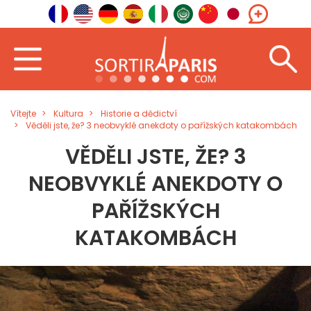
Vítejte
Kultura
Historie a dědictví
Věděli jste, že? 3 neobvyklé anekdoty o pařížských katakombách
VĚDĚLI JSTE, ŽE? 3
NEOBVYKLÉ ANEKDOTY O
PAŘÍŽSKÝCH
KATAKOMBÁCH