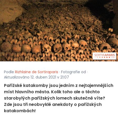
Podle
Rizhlaine de Sortiraparis
· Fotografie od ·
Aktualizováno 12. duben 2021 v 21:07
Pařížské katakomby jsou jedním z nejtajemnějších
míst hlavního města. Kolik toho ale o těchto
starobylých pařížských lomech skutečně víte?
Zde jsou tři neobvyklé anekdoty o pařížských
katakombách!