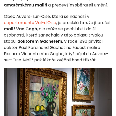
amatérskému malíři
a především sběrateli umění.
Obec Auvers-sur-Oise, která se nachází v
departementu Val-d'Oise
, je proslulá tím, že jí prošel
malíř Van Gogh
, ale může se pochlubit i další
osobností, která zanechala v této oblasti trvalou
stopu:
doktorem Gachetem
. V roce 1890 přivítal
doktor Paul Ferdinand Gachet na žádost malíře
Pissarra Vincenta Van Gogha, když přijel do Auvers-
sur-Oise. Malíř pak lékaře zvěčnil hned třikrát.