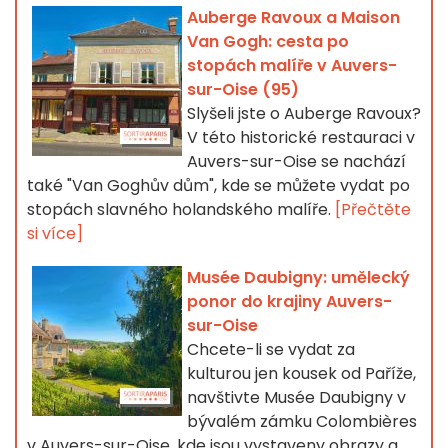
Auberge Ravoux a Maison
Van Gogh: cesta po
stopách malíře v Auvers-
sur-Oise (95)
Slyšeli jste o Auberge Ravoux?
V této historické restauraci v
Auvers-sur-Oise se nachází
také "Van Goghův dům", kde se můžete vydat po
stopách slavného holandského malíře.
[Přečtěte
si více]
Musée Daubigny: umělecký
ponor do krajiny Auvers-
sur-Oise
Chcete-li se vydat za
kulturou jen kousek od Paříže,
navštivte Musée Daubigny v
bývalém zámku Colombières
v Auvers-sur-Oise, kde jsou vystaveny obrazy a