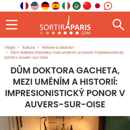
Vítejte
Kultura
Historie a dědictví
Dům doktora Gacheta, mezi uměním a historií: impresionistický
ponor v Auvers-sur-Oise
DŮM DOKTORA GACHETA,
MEZI UMĚNÍM A HISTORIÍ:
IMPRESIONISTICKÝ PONOR V
AUVERS-SUR-OISE