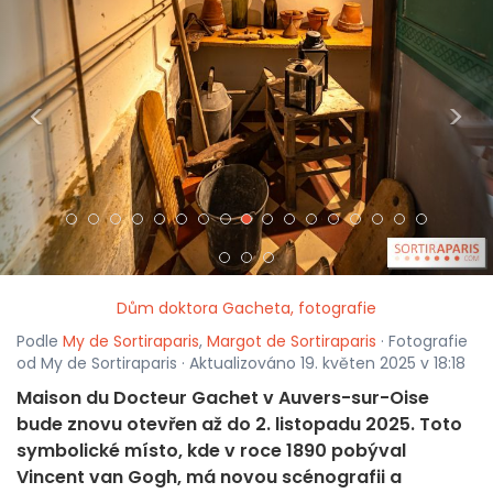
<
>
Dům doktora Gacheta, fotografie
Podle
My de Sortiraparis
,
Margot de Sortiraparis
· Fotografie
od My de Sortiraparis · Aktualizováno 19. květen 2025 v 18:18
Maison du Docteur Gachet v Auvers-sur-Oise
bude znovu otevřen až do 2. listopadu 2025. Toto
symbolické místo, kde v roce 1890 pobýval
Vincent van Gogh, má novou scénografii a