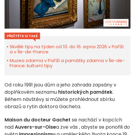
PŘEČTĚTE SI TAKÉ
Skvělé tipy na týden od 10. do 16. srpna 2026 v Paříži
a v Île-de-France
Muzea zdarma v Paříži a památky zdarma v Île-de-
France: kulturní tipy
Od roku 1991 jsou dům a jeho zahrada zapsány v
doplňkovém seznamu
historických památek
.
Během návštěvy si můžete prohlédnout sbírku
obrazů a rytin doktora Gacheta.
Maison
du
docteur
Gachet
se
nachází v kopcích
nad
Auvers-sur-Oise
a zve
vás
,
abyste
se ponořili
do
světa
impresionismu
a
uměleckého
života
konce
19.