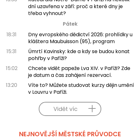
dní uzavřena v září: proč a které dny je
třeba vyhnout?
Pátek
18:31
Dny evropského dědictví 2026: prohlídky u
kláštera Maubuisson (95), program
15:31
Úmrtí Kavinsky: kde a kdy se budou konat
pohřby v Paříži?
15:02
Chcete vidět papeže Lva XIV. v Paříži? Zde
je datum a čas zahájení rezervací.
13:20
Víte to? Můžete studovat kurzy dějin umění
v Louvru v Paříži.
Vidět víc
NEJNOVĚJŠÍ MĚSTSKÉ PRŮVODCE