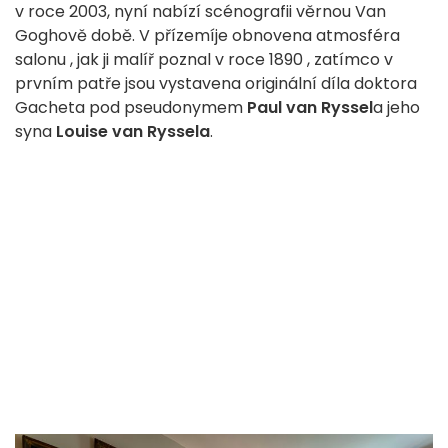
v
roce 2003,
nyní
nabízí
scénografii
věrnou
Van
Goghově
době.
V
přízemí
je obnovena
atmosféra
salonu
, jak
ji
malíř
poznal
v roce 1890
, zatímco
v
prvním
patře
jsou vystavena
originální
díla
doktora
Gacheta
pod
pseudonymem
Paul
van
Ryssel
a
jeho
syna
Louise
van
Ryssela
.