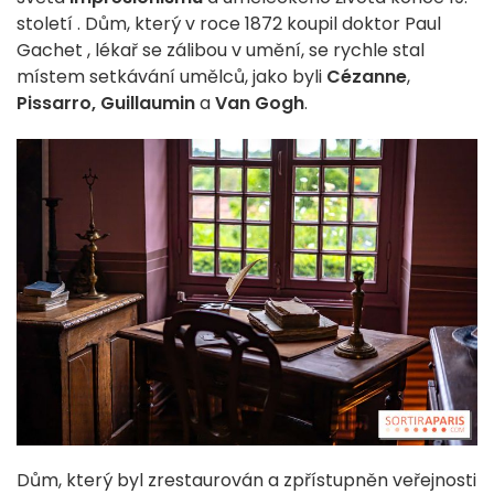
století
.
Dům, který
v
roce 1872
koupil
doktor
Paul
Gachet
, lékař
se zálibou v
umění,
se
rychle
stal
místem
setkávání
umělců,
jako
byli
Cézanne
,
Pissarro
, Guillaumin
a
Van
Gogh
.
Dům, který byl
zrestaurován
a
zpřístupněn
veřejnosti