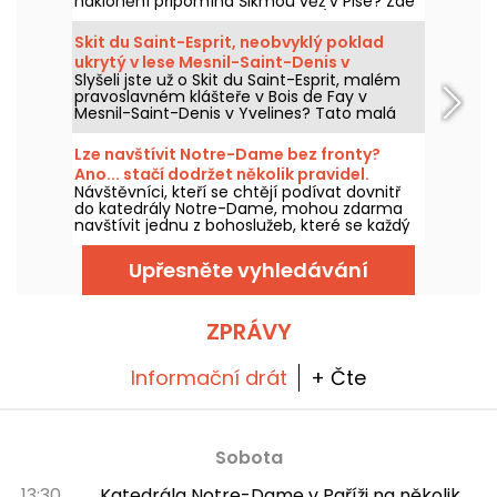
naklonění připomíná Šikmou věž v Pise? Zde
je příběh kostela Saint-Martin d'Étampes a
jeho úžasné nakloněné zvonice.
Skit du Saint-Esprit, neobvyklý poklad
ukrytý v lese Mesnil-Saint-Denis v
Slyšeli jste už o Skit du Saint-Esprit, malém
departementu Yvelines
pravoslavném klášteře v Bois de Fay v
Mesnil-Saint-Denis v Yvelines? Tato malá
stavba, která se ve skutečnosti skládá ze tří
kostelů, odhaluje poklad ukrytý uvnitř, který
Lze navštívit Notre-Dame bez fronty?
musí navštívit milovníci neobvyklých
Ano... stačí dodržet několik pravidel.
památek a historie umění.
Návštěvníci, kteří se chtějí podívat dovnitř
do katedrály Notre-Dame, mohou zdarma
navštívit jednu z bohoslužeb, které se každý
den konají. Tato možnost je otevřená všem,
stačí přijít hlavně kvůli účasti na slavení
Upřesněte vyhledávání
nebo plně dodržet průběh bohoslužby.
Vysvětlíme, co je třeba vědět.
ZPRÁVY
Informační drát
+ Čte
Sobota
13:30
Katedrála Notre-Dame v Paříži na několik