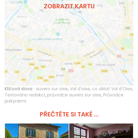
ZOBRAZIT KARTU
Klíčová slova :
auvers sur oise
,
Val d'oise
,
co dělat Val d'Oise
,
Testováno redakcí
,
průvodce auvers sur oise
,
Průvodce
jeskyněmi
PŘEČTĚTE SI TAKÉ ...