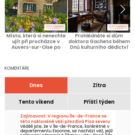
Místa, která si nenechte
Prohlédněte si dům
ujít při procházce v
doktora Gacheta během
Auvers-sur-Oise po
Dnů kulturního dědictví
stopách Van Gogha
2026
KOMENTÁŘE
Dnes
Zítra
Tento víkend
Příští týden
Zajímavost: V regionu Île-de-France se
této nakloněné věži přezdívá Pisa severu
Věděli jste, že v Île-de-France, konkrétně v
(91).
departementu Essonne, se nachází věž, jejíž