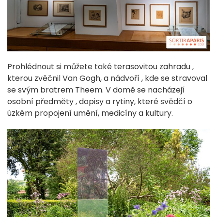
Prohlédnout si
můžete
také
terasovitou
zahradu
,
kterou
zvěčnil
Van
Gogh,
a
nádvoří
, kde
se stravoval
se
svým
bratrem
Theem.
V
domě
se nacházejí
osobní
předměty
,
dopisy
a
rytiny, které
svědčí o
úzkém
propojení
umění,
medicíny
a
kultury.