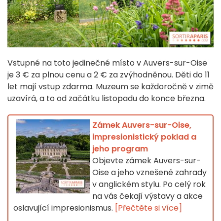
Vstupné na toto jedinečné místo v Auvers-sur-Oise
je 3 € za plnou cenu a 2 € za zvýhodněnou. Děti do 11
let mají vstup zdarma. Muzeum se každoročně v zimě
uzavírá, a to od začátku listopadu do konce března.
Zámek Auvers-sur-Oise,
impresionistický poklad a
jeho program
Objevte zámek Auvers-sur-
Oise a jeho vznešené zahrady
v anglickém stylu. Po celý rok
na vás čekají výstavy a akce
oslavující impresionismus.
[Přečtěte si více]