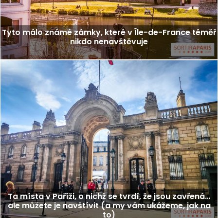
Tyto málo známé zámky, které v Île-de-France téměř
nikdo nenavštěvuje
Ta místa v Paříži, o nichž se tvrdí, že jsou zavřená…
ale můžete je navštívit (a my vám ukážeme, jak na
to)