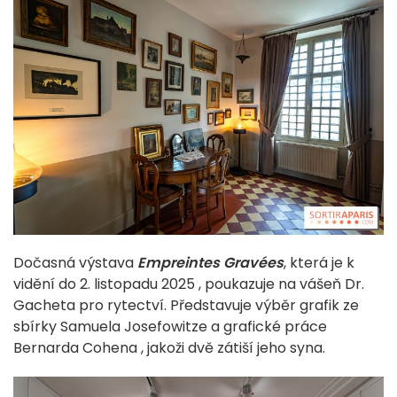
Dočasná
výstava
Empreintes
Gravées
, která
je k
vidění
do 2.
listopadu 2025
,
poukazuje na
vášeň
Dr.
Gacheta
pro
rytectví.
Představuje
výběr
grafik
ze
sbírky
Samuela
Josefowitze
a
grafické
práce
Bernarda
Cohena
,
jakož
i
dvě
zátiší
jeho
syna.