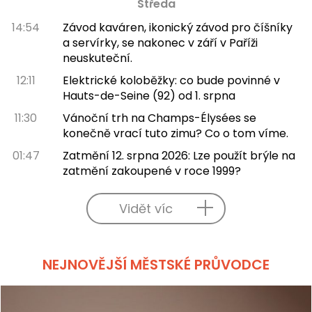
Středa
14:54
Závod kaváren, ikonický závod pro číšníky
a servírky, se nakonec v září v Paříži
neuskuteční.
12:11
Elektrické koloběžky: co bude povinné v
Hauts-de-Seine (92) od 1. srpna
11:30
Vánoční trh na Champs-Élysées se
konečně vrací tuto zimu? Co o tom víme.
01:47
Zatmění 12. srpna 2026: Lze použít brýle na
zatmění zakoupené v roce 1999?
Vidět víc
NEJNOVĚJŠÍ MĚSTSKÉ PRŮVODCE