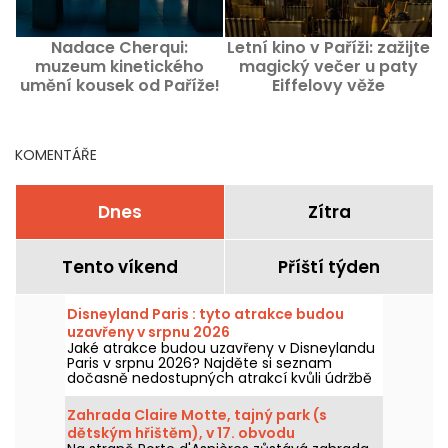
Nadace Cherqui:
Letní kino v Paříži: zažijte
muzeum kinetického
magický večer u paty
umění kousek od Paříže!
Eiffelovy věže
KOMENTÁŘE
Dnes
Zítra
Tento víkend
Příští týden
Disneyland Paris : tyto atrakce budou
uzavřeny v srpnu 2026
Jaké atrakce budou uzavřeny v Disneylandu
Paris v srpnu 2026? Najděte si seznam
dočasně nedostupných atrakcí kvůli údržbě
nebo rekonstrukci, abyste si mohli
naplánovat návštěvu v parcích Disney.
Zahrada Claire Motte, tajný park (s
dětským hřištěm), v 17. obvodu