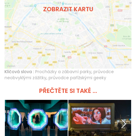
ZOBRAZIT KARTU
Klíčová slova :
Procházky a zábavní parky
,
průvodce
neobvyklými zážitky
,
průvodce pařížskými geeky
PŘEČTĚTE SI TAKÉ ...