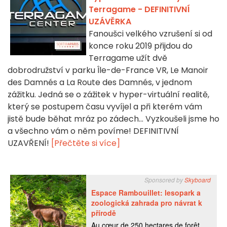
Terragame - DEFINITIVNÍ
UZÁVĚRKA
Fanoušci velkého vzrušení si od
konce roku 2019 přijdou do
Terragame užít dvě
dobrodružství v parku Île-de-France VR, Le Manoir
des Damnés a La Route des Damnés, v jednom
zážitku. Jedná se o zážitek v hyper-virtuální realitě,
který se postupem času vyvíjel a při kterém vám
jistě bude běhat mráz po zádech... Vyzkoušeli jsme ho
a všechno vám o něm povíme! DEFINITIVNÍ
UZAVŘENÍ!
[Přečtěte si více]