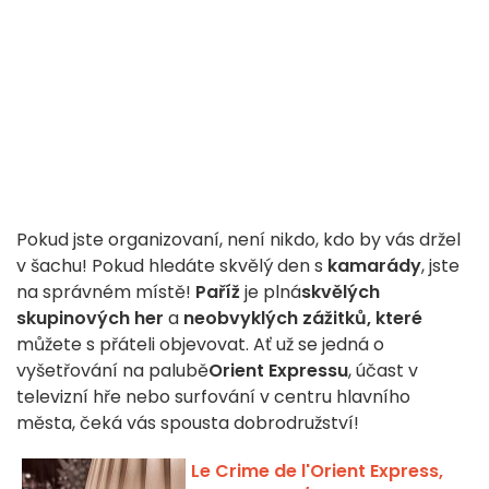
Pokud jste organizovaní, není nikdo, kdo by vás držel
v šachu! Pokud hledáte skvělý den s
kamarády
, jste
na správném místě!
Paříž
je plná
skvělých
skupinových her
a
neobvyklých zážitků, které
můžete s přáteli objevovat. Ať už se jedná o
vyšetřování na palubě
Orient Expressu
, účast v
televizní hře nebo surfování v centru hlavního
města, čeká vás spousta dobrodružství!
Le Crime de l'Orient Express,