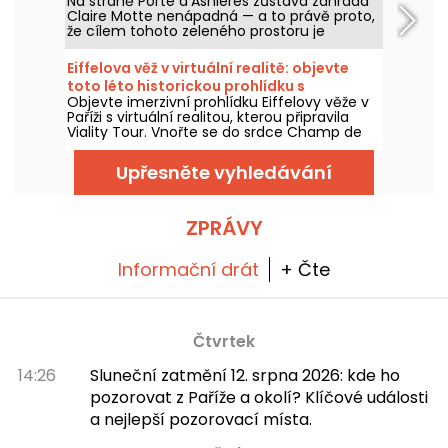
Na straně Porte d'Asnières zůstává zahrada
Claire Motte nenápadná — a to právě proto,
že cílem tohoto zeleného prostoru je
nabídnout klidné místo pro načerpání sil.
Eiffelova věž v virtuální realitě: objevte
toto léto historickou prohlídku s
Objevte imerzivní prohlídku Eiffelovy věže v
průvodcem Viality Tour
Paříži s virtuální realitou, kterou připravila
Viality Tour. Vnořte se do srdce Champ de
Mars a znovu prožijte výstavbu a slavnostní
otevření Železné dámy v roce 1889. Nová
Upřesněte vyhledávání
verze, ještě věrnější než kdy dřív, vyšla 31.
března 2026. Při té příležitosti pro vás máme
promo kód! A aby se dalo snáze zvládnout
horké dny, všechny jejich prohlídky probíhají
ZPRÁVY
ve stínu.
Informační drát
+ Čte
Čtvrtek
14:26
Sluneční zatmění 12. srpna 2026: kde ho
pozorovat z Paříže a okolí? Klíčové události
a nejlepší pozorovací místa.