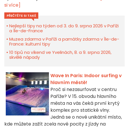
si více]
PŘEČTĚTE SI TAKÉ
Nejlepší tipy na týden od 3. do 9. srpna 2026 v Paříži
a Île-de-France
Muzea zdarma v Paříži a památky zdarma v Île-de-
France: kulturní tipy
10 tipů na víkend ve Yvelinách, 8. a 9. srpna 2026,
skvělé nápady
Wave In Paris: Indoor surfing v
hlavním městě!
Proč si nezasurfovat v centru
Paříže? V 15. obvodu hlavního
města na vás čeká první krytý
komplex pro statické vlny.
Jedná se o nové unikátní místo,
kde můžete zažít zcela nové pocity z jízdy na