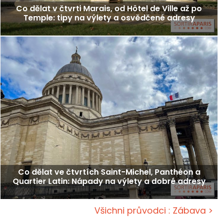
Co dělat v čtvrti Marais, od Hôtel de Ville až po
Temple: tipy na výlety a osvědčené adresy
Co dělat ve čtvrtích Saint-Michel, Panthéon a
Quartier Latin: Nápady na výlety a dobré adresy
Všichni průvodci : Zábava >