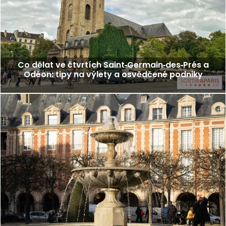
Co dělat ve čtvrtích Saint‑Germain‑des‑Prés a
Odéon: tipy na výlety a osvědčené podniky