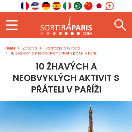
Vítejte
Zábava
Procházky & Příroda
10 žhavých a neobvyklých aktivit s přáteli v Paříži
10 ŽHAVÝCH A
NEOBVYKLÝCH AKTIVIT S
PŘÁTELI V PAŘÍŽI