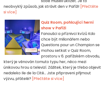
sobě museli uklízet. Je to
neobvyklý způsob, jak strávit den v Paříži!
[Přečtěte
si více]
Quiz Room, pohlcující herní
show v Paříži
Fanoušci a příznivci kvízů Kdo
chce být milionářem nebo
Questions pour un Champion se
mohou setkat v Quiz Room,
prostoru v 6. pařížském obvodu,
který je věnován tomuto typu her, něco mezi
únikovou hrou a televizí. Zážitek, který je třeba objevit
nedaleko Ile de la Cité... Jste připraveni přijmout
výzvu, přátelé?
[Přečtěte si více]