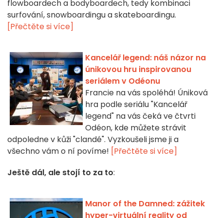
flowboardech a bodyboardech, tedy kombinaci
surfování, snowboardingu a skateboardingu.
[Přečtěte si více]
Kancelář legend: náš názor na
únikovou hru inspirovanou
seriálem v Odéonu
Francie na vás spoléhá! Úniková
hra podle seriálu "Kancelář
legend" na vás čeká ve čtvrti
Odéon, kde můžete strávit
odpoledne v kůži "clandé". Vyzkoušeli jsme ji a
všechno vám o ní povíme!
[Přečtěte si více]
Ještě dál, ale stojí to za to
:
Manor of the Damned: zážitek
hyper-virtuální reality od