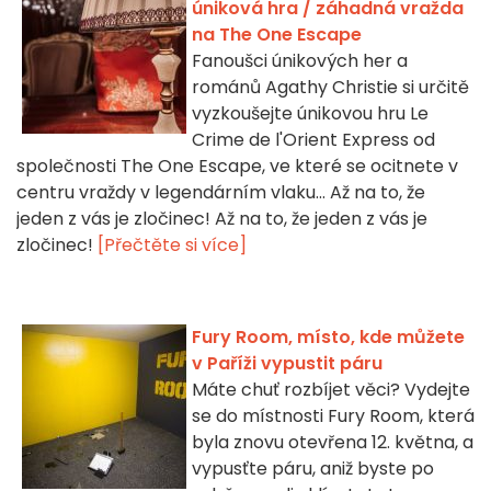
úniková hra / záhadná vražda
na The One Escape
Fanoušci únikových her a
románů Agathy Christie si určitě
vyzkoušejte únikovou hru Le
Crime de l'Orient Express od
společnosti The One Escape, ve které se ocitnete v
centru vraždy v legendárním vlaku... Až na to, že
jeden z vás je zločinec! Až na to, že jeden z vás je
zločinec!
[Přečtěte si více]
Fury Room, místo, kde můžete
v Paříži vypustit páru
Máte chuť rozbíjet věci? Vydejte
se do místnosti Fury Room, která
byla znovu otevřena 12. května, a
vypusťte páru, aniž byste po