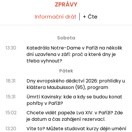
ZPRÁVY
Informační drát
+ Čte
Sobota
13:30
Katedrála Notre-Dame v Paříži na několik
dní uzavřena v září: proč a které dny je
třeba vyhnout?
Pátek
18:31
Dny evropského dědictví 2026: prohlídky u
kláštera Maubuisson (95), program
15:31
Úmrtí Kavinsky: kde a kdy se budou konat
pohřby v Paříži?
15:02
Chcete vidět papeže Lva XIV. v Paříži? Zde
je datum a čas zahájení rezervací.
13:20
Víte to? Můžete studovat kurzy dějin umění