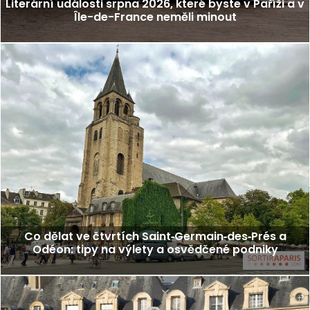
Literární události srpna 2026, které byste v Paříži a v
Île-de-France neměli minout
Co dělat ve čtvrtích Saint‑Germain‑des‑Prés a
Odéon: tipy na výlety a osvědčené podniky