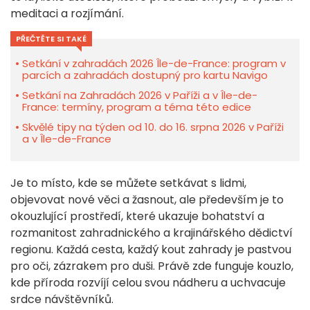
meditaci a rozjímání.
PŘEČTĚTE SI TAKÉ
Setkání v zahradách 2026 Île-de-France: program v
parcích a zahradách dostupný pro kartu Navigo
Setkání na Zahradách 2026 v Paříži a v Île-de-
France: termíny, program a téma této edice
Skvělé tipy na týden od 10. do 16. srpna 2026 v Paříži
a v Île-de-France
Je to místo, kde se můžete setkávat s lidmi,
objevovat nové věci a žasnout, ale především je to
okouzlující prostředí, které ukazuje bohatství a
rozmanitost zahradnického a krajinářského dědictví
regionu. Každá cesta, každý kout zahrady je pastvou
pro oči, zázrakem pro duši. Právě zde funguje kouzlo,
kde příroda rozvíjí celou svou nádheru a uchvacuje
srdce návštěvníků.