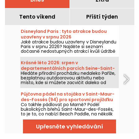
Tento víkend
Příští týden
Disneyland Paris : tyto atrakce budou
uzavřeny v srpnu 2026
Jaké atrakce budou uzavřeny v Disneylandu
Paris v srpnu 2026? Najděte si seznam
dočasně nedostupných atrakcí kvůli údržbě
nebo rekonstrukci, abyste si mohli
naplánovat návštěvu v parcích Disney.
Krásné léto 2026: srpen v
departementálních parcích Seine-Saint-
Hledáte přírodní procházku nedaleko Paříže,
Denis
bezplatnou outdoorovou aktivitu nebo
místo, kde si můžete zacvičit daleko od
městského ruchu? Jeden z parků v Seine-
Saint-Denis vám určitě vyhoví!
Půjčovna pádel na stojáka v Saint-Maur-
des-Fossés (94) pro sportovní projížďku
Co takhle pádlovat po Marně? Podél
po řece Marně
bukolických břehů Saint-Maur-des-Fossés,
to je to, co nabízí Beach Paddle, na několik
hodin pádlování podél řeky.
Upřesněte vyhledávání