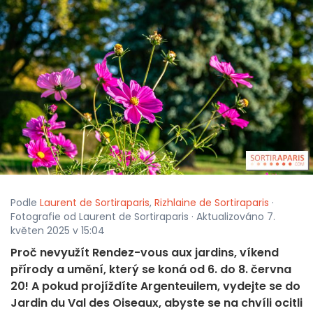
Podle
Laurent de Sortiraparis
,
Rizhlaine de Sortiraparis
·
Fotografie od Laurent de Sortiraparis · Aktualizováno 7.
květen 2025 v 15:04
Proč nevyužít Rendez-vous aux jardins, víkend
přírody a umění, který se koná od 6. do 8. června
20! A pokud projíždíte Argenteuilem, vydejte se do
Jardin du Val des Oiseaux, abyste se na chvíli ocitli