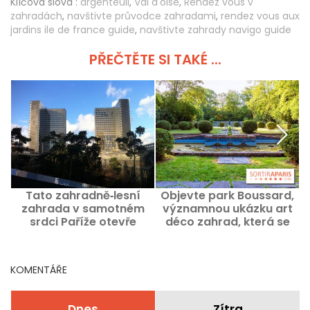
Klíčová slova :
argenteuil
,
Val d'oise
,
Rendez vous v
zahradách
,
navštivte průvodce zahradami
,
rendez vous aux
jardins ile de france guide
,
navštivte zahrady navigo guide
PŘEČTĚTE SI TAKÉ ...
Tato zahradně‑lesní
Objevte park Boussard,
zahrada v samotném
významnou ukázku art
srdci Paříže otevře
déco zahrad, která se
výjimečně veřejnosti pro
bude hlásit k akci
Rendez-Vous aux
Rendez-Vous aux
Jardins 2026.
Jardins 2026.
KOMENTÁŘE
Dnes
Zítra