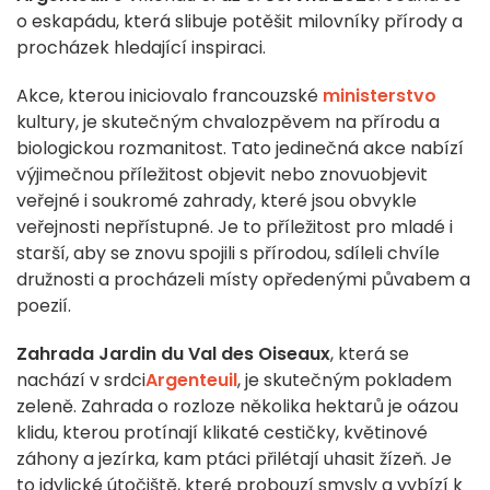
o eskapádu, která slibuje potěšit milovníky přírody a
procházek hledající inspiraci.
Akce, kterou iniciovalo francouzské
ministerstvo
kultury, je skutečným chvalozpěvem na přírodu a
biologickou rozmanitost. Tato jedinečná akce nabízí
výjimečnou příležitost objevit nebo znovuobjevit
veřejné i soukromé zahrady, které jsou obvykle
veřejnosti nepřístupné. Je to příležitost pro mladé i
starší, aby se znovu spojili s přírodou, sdíleli chvíle
družnosti a procházeli místy opředenými půvabem a
poezií.
Zahrada Jardin du Val des Oiseaux
, která se
nachází v srdci
Argenteuil
, je skutečným pokladem
zeleně. Zahrada o rozloze několika hektarů je oázou
klidu, kterou protínají klikaté cestičky, květinové
záhony a jezírka, kam ptáci přilétají uhasit žízeň. Je
to idylické útočiště, které probouzí smysly a vybízí k