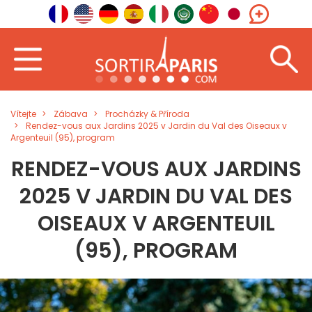
Vítejte
Zábava
Procházky & Příroda
Rendez-vous aux Jardins 2025 v Jardin du Val des Oiseaux v
Argenteuil (95), program
RENDEZ-VOUS AUX JARDINS
2025 V JARDIN DU VAL DES
OISEAUX V ARGENTEUIL
(95), PROGRAM