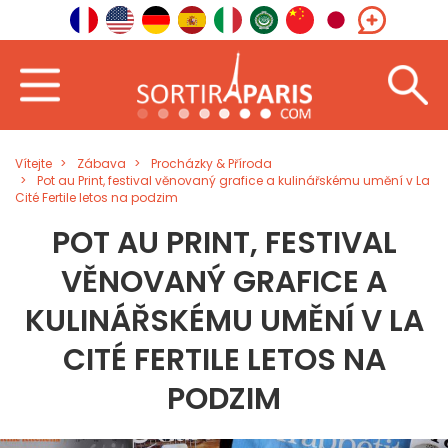
Vítejte
Zábava
Procházky & Příroda
Pot au Print, festival věnovaný grafice a kulinářskému umění v La
Cité Fertile letos na podzim
POT AU PRINT, FESTIVAL
VĚNOVANÝ GRAFICE A
KULINÁŘSKÉMU UMĚNÍ V LA
CITÉ FERTILE LETOS NA
PODZIM