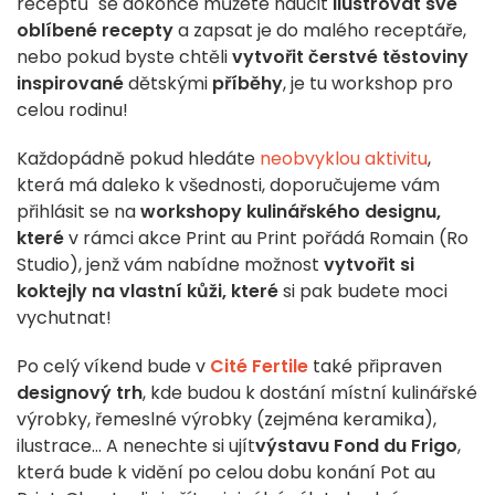
receptů" se dokonce můžete naučit
ilustrovat své
oblíbené recepty
a zapsat je do malého receptáře,
nebo pokud byste chtěli
vytvořit čerstvé těstoviny
inspirované
dětskými
příběhy
, je tu workshop pro
celou rodinu!
Každopádně pokud hledáte
neobvyklou aktivitu
,
která má daleko k všednosti, doporučujeme vám
přihlásit se na
workshopy kulinářského designu,
které
v rámci akce Print au Print pořádá Romain (Ro
Studio), jenž vám nabídne možnost
vytvořit si
koktejly na vlastní kůži, které
si pak budete moci
vychutnat!
Po celý víkend bude v
Cité Fertile
také připraven
designový trh
, kde budou k dostání místní kulinářské
výrobky, řemeslné výrobky (zejména keramika),
ilustrace... A nenechte si ujít
výstavu Fond du Frigo
,
která bude k vidění po celou dobu konání Pot au