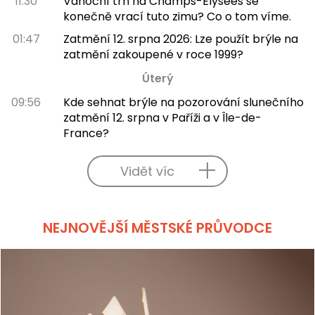
11:30
Vánoční trh na Champs-Élysées se
konečně vrací tuto zimu? Co o tom víme.
01:47
Zatmění 12. srpna 2026: Lze použít brýle na
zatmění zakoupené v roce 1999?
Úterý
09:56
Kde sehnat brýle na pozorování slunečního
zatmění 12. srpna v Paříži a v Île-de-
France?
Vidět víc
NEJNOVĚJŠÍ MĚSTSKÉ PRŮVODCE