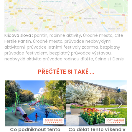
Klíčová slova :
pantin
,
rodinné aktivity
,
Úrodné město
,
Cité
Fertile Pantin
,
úrodné město
,
průvodce neobvyklými
aktivitami
,
průvodce letními festivaly zdarma
,
bezplatný
průvodce festivalem
,
bezplatný průvodce výstavou
,
neobvyklá aktivita průvodce rodinou dítěte
,
Seine st Denis
PŘEČTĚTE SI TAKÉ ...
Co podniknout tento
Co dělat tento víkend v