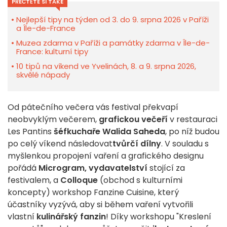
PŘEČTĚTE SI TAKÉ
Nejlepší tipy na týden od 3. do 9. srpna 2026 v Paříži
a Île-de-France
Muzea zdarma v Paříži a památky zdarma v Île-de-
France: kulturní tipy
10 tipů na víkend ve Yvelinách, 8. a 9. srpna 2026,
skvělé nápady
Od pátečního večera vás festival překvapí
neobvyklým večerem,
grafickou večeří
v restauraci
Les Pantins
šéfkuchaře Walida Saheda
, po níž budou
po celý víkend následovat
tvůrčí dílny
. V souladu s
myšlenkou propojení vaření a grafického designu
pořádá
Microgram, vydavatelství
stojící za
festivalem, a
Colloque
(obchod s kulturními
koncepty) workshop Fanzine Cuisine, který
účastníky vyzývá, aby si během vaření vytvořili
vlastní
kulinářský fanzin
! Díky workshopu "Kreslení