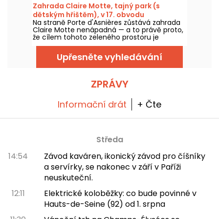
otevření Železné dámy v roce 1889. Nová
Zahrada Claire Motte, tajný park (s
verze, ještě věrnější než kdy dřív, vyšla 31.
dětským hřištěm), v 17. obvodu
března 2026. Při té příležitosti pro vás máme
Na straně Porte d'Asnières zůstává zahrada
promo kód! A aby se dalo snáze zvládnout
Claire Motte nenápadná — a to právě proto,
horké dny, všechny jejich prohlídky probíhají
že cílem tohoto zeleného prostoru je
ve stínu.
nabídnout klidné místo pro načerpání sil.
Upřesněte vyhledávání
ZPRÁVY
Informační drát
+ Čte
Středa
14:54
Závod kaváren, ikonický závod pro číšníky
a servírky, se nakonec v září v Paříži
neuskuteční.
12:11
Elektrické koloběžky: co bude povinné v
Hauts-de-Seine (92) od 1. srpna