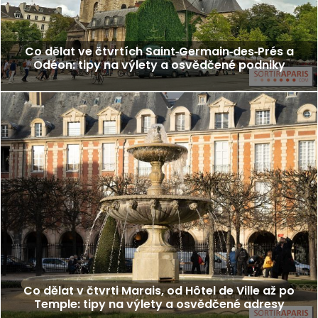
Co dělat ve čtvrtích Saint‑Germain‑des‑Prés a
Odéon: tipy na výlety a osvědčené podniky
Co dělat v čtvrti Marais, od Hôtel de Ville až po
Temple: tipy na výlety a osvědčené adresy