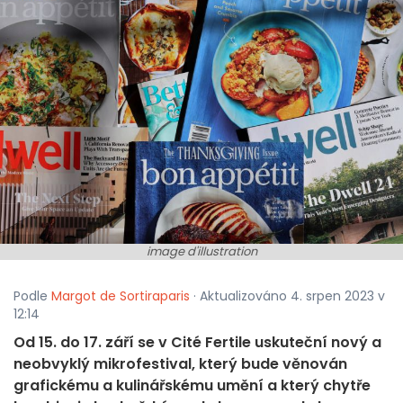
image d'illustration
Podle
Margot de Sortiraparis
· Aktualizováno 4. srpen 2023 v
12:14
Od 15. do 17. září se v Cité Fertile uskuteční nový a
neobvyklý mikrofestival, který bude věnován
grafickému a kulinářskému umění a který chytře