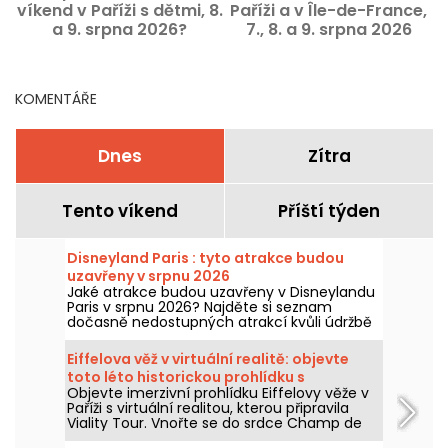
víkend v Paříži s dětmi, 8.
Paříži a v Île-de-France,
P
a 9. srpna 2026?
7., 8. a 9. srpna 2026
n
KOMENTÁŘE
Dnes
Zítra
Tento víkend
Příští týden
Disneyland Paris : tyto atrakce budou
uzavřeny v srpnu 2026
Jaké atrakce budou uzavřeny v Disneylandu
Paris v srpnu 2026? Najděte si seznam
dočasně nedostupných atrakcí kvůli údržbě
nebo rekonstrukci, abyste si mohli
naplánovat návštěvu v parcích Disney.
Eiffelova věž v virtuální realitě: objevte
toto léto historickou prohlídku s
Objevte imerzivní prohlídku Eiffelovy věže v
průvodcem Viality Tour
Paříži s virtuální realitou, kterou připravila
Viality Tour. Vnořte se do srdce Champ de
Mars a znovu prožijte výstavbu a slavnostní