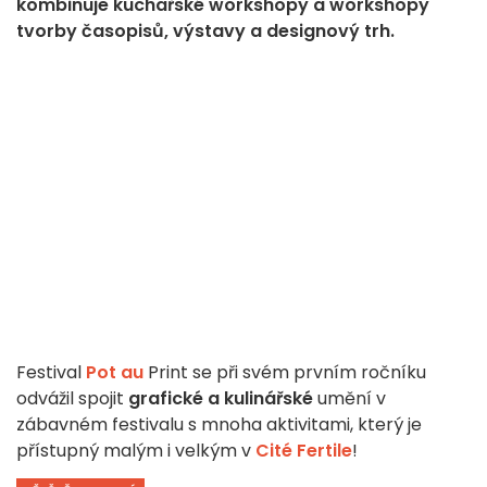
kombinuje kuchařské workshopy a workshopy
tvorby časopisů, výstavy a designový trh.
Festival
Pot au
Print se při svém prvním ročníku
odvážil spojit
grafické a kulinářské
umění v
zábavném festivalu s mnoha aktivitami, který je
přístupný malým i velkým v
Cité Fertile
!