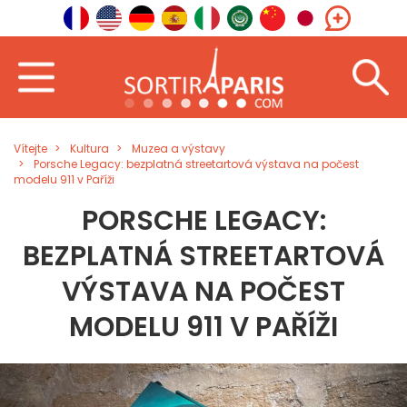
Vítejte
Kultura
Muzea a výstavy
Porsche Legacy: bezplatná streetartová výstava na počest
modelu 911 v Paříži
PORSCHE LEGACY:
BEZPLATNÁ STREETARTOVÁ
VÝSTAVA NA POČEST
MODELU 911 V PAŘÍŽI