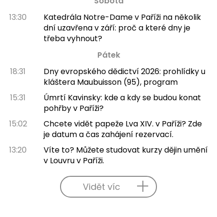
Sobota
13:30
Katedrála Notre-Dame v Paříži na několik
dní uzavřena v září: proč a které dny je
třeba vyhnout?
Pátek
18:31
Dny evropského dědictví 2026: prohlídky u
kláštera Maubuisson (95), program
15:31
Úmrtí Kavinsky: kde a kdy se budou konat
pohřby v Paříži?
15:02
Chcete vidět papeže Lva XIV. v Paříži? Zde
je datum a čas zahájení rezervací.
13:20
Víte to? Můžete studovat kurzy dějin umění
v Louvru v Paříži.
Vidět víc