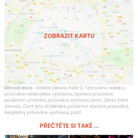
ZOBRAZIT KARTU
Klíčová slova :
Galerie Sakura
,
Paříž 3
,
Testováno redakcí
,
průvodce neobvyklou výstavou
,
výstava průvodce
pouličním uměním
,
průvodce výstavou soch
,
Okres Saint
Gervais
,
Čtvrť Arts et Métiers
,
podzimní výstava průvodců
,
bezplatný průvodce výstavou
,
paříž
PŘEČTĚTE SI TAKÉ ...