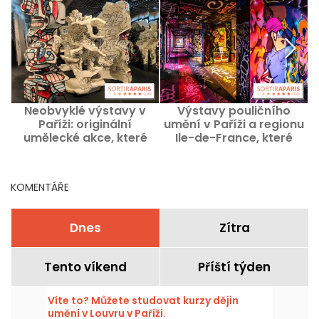
Neobvyklé výstavy v
Výstavy pouličního
Paříži: originální
umění v Paříži a regionu
umělecké akce, které
Ile-de-France, které
stojí za vidění v
musíte vidět
současnosti
KOMENTÁŘE
Dnes
Zítra
Tento víkend
Příští týden
Víte to? Můžete studovat kurzy dějin
umění v Louvru v Paříži.