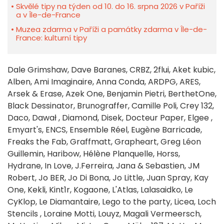
Skvělé tipy na týden od 10. do 16. srpna 2026 v Paříži
a v Île-de-France
Muzea zdarma v Paříži a památky zdarma v Île-de-
France: kulturní tipy
Dale Grimshaw, Dave Baranes, CRBZ, 2flui, Aket kubic,
Alben, Ami Imaginaire, Anna Conda, ARDPG, ARES,
Arsek & Erase, Azek One, Benjamin Pietri, BerthetOne,
Black Dessinator, Brunograffer, Camille Poli, Crey 132,
Daco, Dawał , Diamond, Disek, Docteur Paper, Elgee ,
Emyart's, ENCS, Ensemble Réel, Eugène Barricade,
Freaks the Fab, Graffmatt, Grapheart, Greg Léon
Guillemin, Haribow, Hélène Planquelle, Horss,
Hydrane, In Love, J.Ferreira, Jana & Sebastien, JM
Robert, Jo BER, Jo Di Bona, Jo Little, Juan Spray, Kay
One, Kekli, Kint1r, Kogaone, L'Atlas, Lalasaidko, Le
CyKlop, Le Diamantaire, Lego to the party, Licea, Loch
Stencils , Loraine Motti, Louyz, Magali Vermeersch,