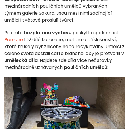
mezinárodních pouličních umělců vybraných
týmem galerie Sakura. Jsou mezi nimi začínající
umělci i světově proslulí tvůrci.
Pro tuto
bezplatnou výstavu
poskytla společnost
Porsche
102 dílů karoserie, motoru a příslušenství,
které musely být zničeny nebo recyklovány. Umělci z
celého světa dostali carte blanche, aby je přetvořili v
umělecká díla
. Najdete zde díla více než stovky
mezinárodně uznávaných
pouličních umělců
: