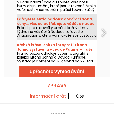
V Paříži nabízí École du Louvre veřejnosti
kurzy dějin umění, které jsou otevřené široké
veřejnosti, v samotném paláci Louvre každý
rok od září do června. Muzeum také občas
pořádá bezplatné přednášky. To vám
Lafayette Anticipations: otevírací doba,
pomůže zcela ovládnout dějiny umění!
ceny... vše, co potřebujete vědět o nadaci
Pokud jste milovníky umění, každý den v
současného umění
týdnu na vás čeká Nadace Lafayette
Anticipations, která vám ukáže své výstavy a
prostory. Otevírací doba, ceny, praktické
informace... máme pro vás vše!
Křehká krása: sbírka fotografií Eltona
Johna vystavena v Jeu de Paume — naše
Hra na pažbu odhaluje výběr fotografií z
fotografie
kolekcí Eltona Johna a Davida Furnishe.
Výstava je k vidění od 12. června do 27. září
2026.
Upřesněte vyhledávání
ZPRÁVY
Informační drát
+ Čte