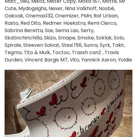
Matt_tieu, Mikoz, Mister Copy, Möka 187, Motte, Mr
Cute, Mydogsighs, Nexer, Nina Valkhoff, Nosbé,
Oakoak, Onemax132, Onemizer, PMH, Raf Urban,
Rasto, Red Dito, Redmer Hoekstra, Remi Cierco,
Sabrina Beretta, Sax, Sema Lao, Serty,
Skatinchinchilla, Skizo, Smape, Smoke, Soklak, Solo,
Spirale, Steeven Salvat, Stesi 156, Sunra, Syrk, Takir,
Tegmo, Tito & Mulk, Toctoc, Trassh canZ , Travis
Durden, Vincent Bargis M7, Vito, Yannick Aaron, Yoldie