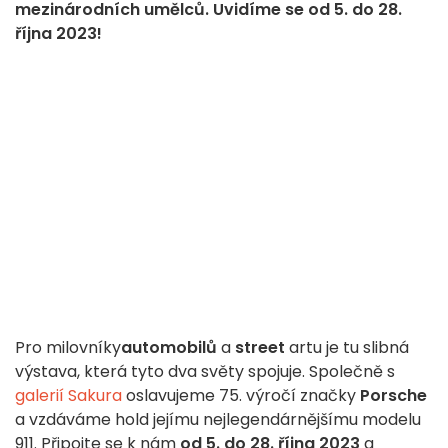
mezinárodních umělců. Uvidíme se od 5. do 28.
října 2023!
Pro milovníky
automobilů
a
street
artu je tu slibná
výstava, která tyto dva světy spojuje. Společně s
galerií Sakura
oslavujeme 75. výročí značky
Porsche
a vzdáváme hold jejímu nejlegendárnějšímu modelu
911. Připojte se k nám
od 5. do 28. října 2023
a