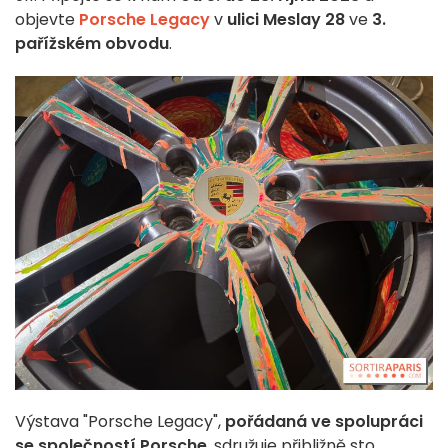
objevte
Porsche Legacy
v
ulici Meslay 28
ve
3.
pařížském obvodu
.
Výstava "Porsche Legacy",
pořádaná ve spolupráci
se společností Porsche
,
sdružuje přibližně sto