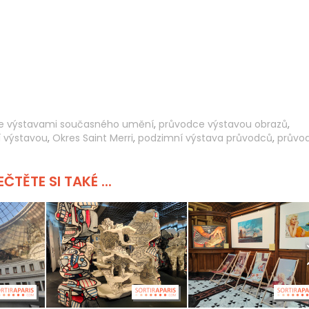
e výstavami současného umění
,
průvodce výstavou obrazů
,
í výstavou
,
Okres Saint Merri
,
podzimní výstava průvodců
,
průvo
ČTĚTE SI TAKÉ ...