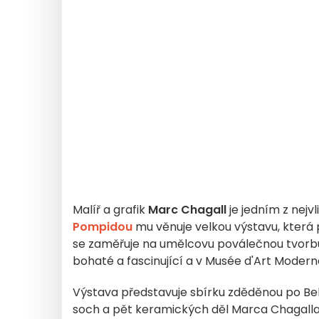
Malíř a grafik
Marc Chagall
je jedním z nejv
Pompidou
mu věnuje velkou výstavu, která p
se zaměřuje na umělcovu poválečnou tvorbu 
bohaté a fascinující a v Musée d'Art Modern
Výstava představuje sbírku zděděnou po Bel
soch a pět keramických děl Marca Chagalla