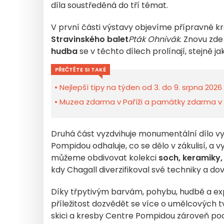
díla soustředěná do tří témat.
V první části výstavy objevíme přípravné
Stravinského balet
Pták Ohnivák
. Znovu zde
hudba
se v těchto dílech prolínají, stejně 
PŘEČTĚTE SI TAKÉ
Nejlepší tipy na týden od 3. do 9. srpna 2026
Muzea zdarma v Paříži a památky zdarma v Îl
Druhá část vyzdvihuje monumentální dílo v
Pompidou odhaluje, co se dělo v zákulisí, a
můžeme obdivovat kolekci
soch,
keramiky,
kdy Chagall diverzifikoval své techniky a d
Díky třpytivým barvám, pohybu, hudbě a ex
příležitost dozvědět se více o umělcových
skici a kresby Centre Pompidou zároveň po