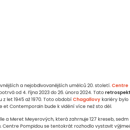
livnějších a nejobdivovanějších umělců 20. století.
Centre
otrvá od 4. října 2023 do 26. února 2024. Tato
retrospek
z let 1945 až 1970. Toto období
Chagallovy
kariéry bylo
e et Contemporain bude k vidění více než sto děl.
le a Meret Meyerových, která zahrnuje 127 kreseb, sedm
. Centre Pompidou se tentokrát rozhodlo vystavit výjim