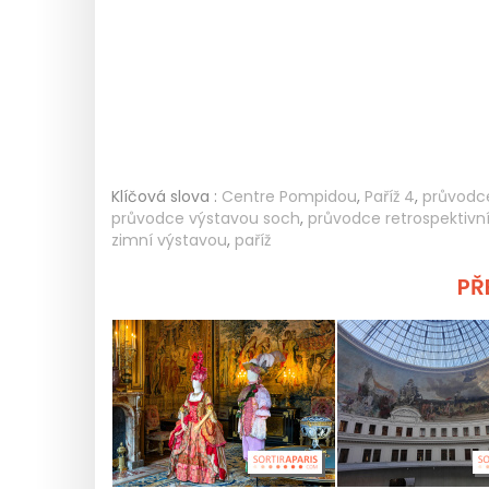
Klíčová slova :
Centre Pompidou
,
Paříž 4
,
průvodc
průvodce výstavou soch
,
průvodce retrospektivn
zimní výstavou
,
paříž
PŘE