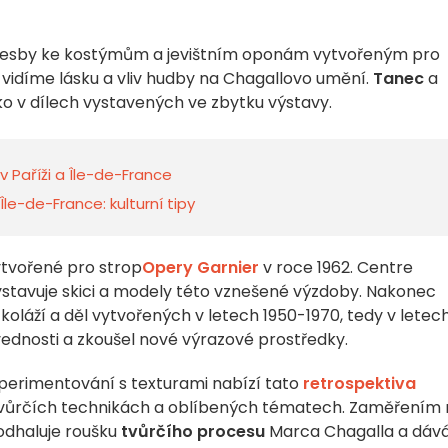
 kresby ke kostýmům a jevištním oponám vytvořeným pro
 vidíme lásku a vliv hudby na Chagallovo umění.
Tanec
a
jako v dílech vystavených ve zbytku výstavy.
 v Paříži a Île-de-France
e-de-France: kulturní tipy
ytvořené pro strop
Opery Garnier
v roce 1962. Centre
 vystavuje skici a modely této vznešené výzdoby. Nakonec
koláží a děl vytvořených v letech 1950-1970, tedy v letech
ovednosti a zkoušel nové výrazové prostředky.
perimentování s texturami nabízí tato
retrospektiva
 tvůrčích technikách a oblíbených tématech. Zaměřením
odhaluje roušku
tvůrčího procesu
Marca Chagalla a dáv