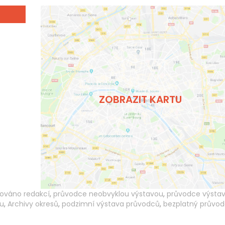
ZOBRAZIT KARTU
ováno redakcí
,
průvodce neobvyklou výstavou
,
průvodce výsta
ou
,
Archivy okresů
,
podzimní výstava průvodců
,
bezplatný průvo