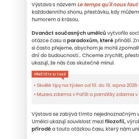
Výstava s názvem
Le temps qu'il nous faut
každodenního shonu, přestávku, kdy můžeme 
humorem a krásou.
Dvanáct současných umělců
vytvořilo soc
otázce času a
paradoxům, které
přináší. Z
si často přejeme, abychom je mohli zpomalit 
dní do budoucnosti... Chceme zrychlit, přes
ukazují, že nás čas skutečně minul.
PŘEČTĚTE SI TAKÉ
Skvělé tipy na týden od 10. do 16. srpna 2026 
Muzea zdarma v Paříži a památky zdarma v Îl
Výstava se zabývá tímto nejednoznačným vz
Umělci ukazují souvislost mezi
filozofií,
výro
přírodě
a touto otázkou času, který nám uni