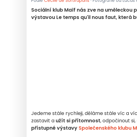
Podle
Cécile de Sortiraparis
· Fotografie od Lucas d
Sociální klub Maïf nás zve na uměleckou p
výstavou Le temps qu'il nous faut, která b
Jedeme stále rychleji, děláme stále víc a víc,
zastavit a
užít si přítomnost
, odpočinout si
přístupné výstavy
Společenského klubu M