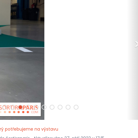
erý potřebujeme na výstavu