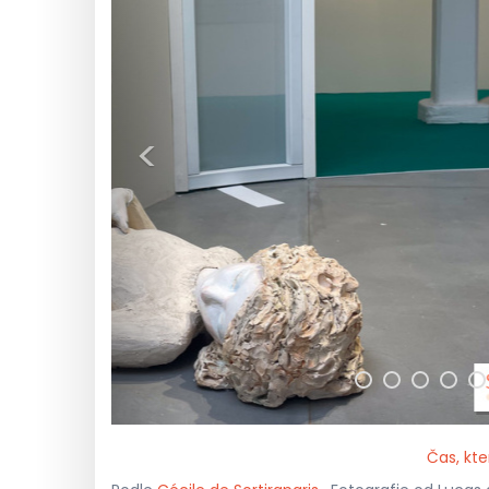
<
Čas, kt