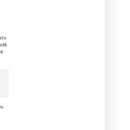
sto
olik
ré
u.