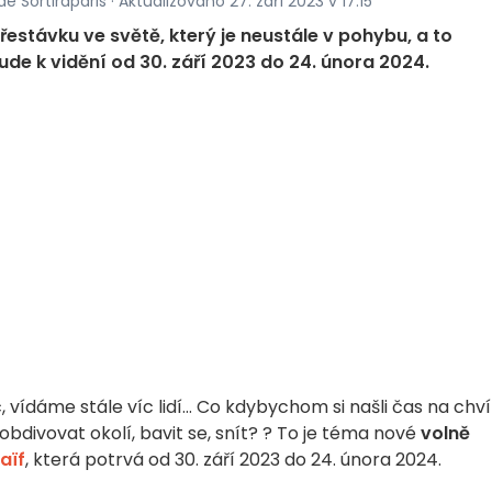
e Sortiraparis · Aktualizováno 27. září 2023 v 17:15
řestávku ve světě, který je neustále v pohybu, a to
ude k vidění od 30. září 2023 do 24. února 2024.
 vídáme stále víc lidí... Co kdybychom si našli čas na chvíl
, obdivovat okolí, bavit se, snít? ? To je téma nové
volně
aïf
, která potrvá od 30. září 2023 do 24. února 2024.