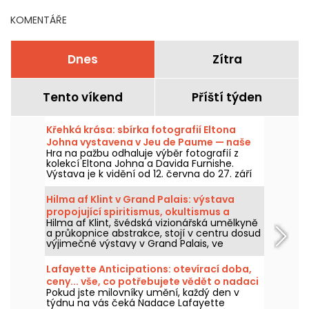
KOMENTÁŘE
Dnes
Zítra
Tento víkend
Příští týden
Křehká krása: sbírka fotografií Eltona
Johna vystavena v Jeu de Paume — naše
Hra na pažbu odhaluje výběr fotografií z
fotografie
kolekcí Eltona Johna a Davida Furnishe.
Výstava je k vidění od 12. června do 27. září
2026.
Hilma af Klint v Grand Palais: výstava
propojující spiritismus, okultismus a
Hilma af Klint, švédská vizionářská umělkyně
abstrakci
a průkopnice abstrakce, stojí v centru dosud
výjimečné výstavy v Grand Palais, ve
spolupráci s Centre Pompidou, která probíhá
od 6. května do 30. srpna 2026. Její mystická
Lafayette Anticipations: otevírací doba,
díla, inspirovaná spiritismem a okultními
ceny... vše, co potřebujete vědět o nadaci
tématy, se poprvé odhalují ve Francii v
Pokud jste milovníky umění, každý den v
současného umění
rámci výstavní trasy, jež shromažďuje téměř
týdnu na vás čeká Nadace Lafayette
všechna díla z cyklu Malby chrámu, její