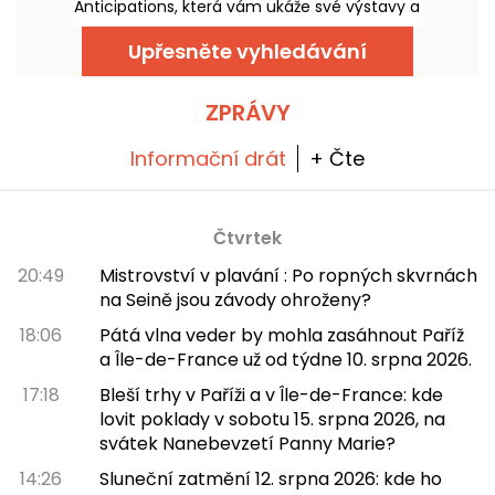
Anticipations, která vám ukáže své výstavy a
největší realizace.
prostory. Otevírací doba, ceny, praktické
informace... máme pro vás vše!
Upřesněte vyhledávání
ZPRÁVY
Informační drát
+ Čte
Čtvrtek
20:49
Mistrovství v plavání : Po ropných skvrnách
na Seině jsou závody ohroženy?
18:06
Pátá vlna veder by mohla zasáhnout Paříž
a Île-de-France už od týdne 10. srpna 2026.
17:18
Bleší trhy v Paříži a v Île-de-France: kde
lovit poklady v sobotu 15. srpna 2026, na
svátek Nanebevzetí Panny Marie?
14:26
Sluneční zatmění 12. srpna 2026: kde ho