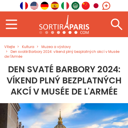
Vítejte
Kultura
Muzea a výstavy
Den svaté Barbory 2024: víkend plný bezplatných akcí v Musée
de l'Armée
DEN SVATÉ BARBORY 2024:
VÍKEND PLNÝ BEZPLATNÝCH
AKCÍ V MUSÉE DE L'ARMÉE