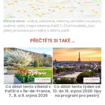
Klíčová slova :
rodina
,
zakázané
,
zdarma
,
armádní muzeum
,
rodinný výlet
,
mapa zdarma
,
Paříž 7
,
Čtvrť Invalides
,
bon
plány průvodce pro rodiny s dětmi
,
paříž
PŘEČTĚTE SI TAKÉ ...
Co dělat tento víkend v
Co dělat tento týden od
A
Paříži a v Île-de-France,
10. do 16. srpna 2026: tipy
7., 8. a 9. srpna 2026
na program pro pestrý
týden v Paříži