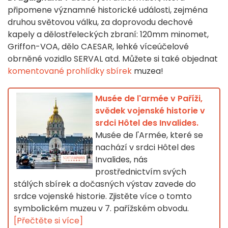
připomene významné historické události, zejména
druhou světovou válku, za doprovodu dechové
kapely a dělostřeleckých zbraní: 120mm minomet,
Griffon-VOA, dělo CAESAR, lehké víceúčelové
obrněné vozidlo SERVAL atd. Můžete si také objednat
komentované prohlídky sbírek
muzea!
Musée de l'armée v Paříži,
svědek vojenské historie v
srdci Hôtel des Invalides.
Musée de l'Armée, které se
nachází v srdci Hôtel des
Invalides, nás
prostřednictvím svých
stálých sbírek a dočasných výstav zavede do
srdce vojenské historie. Zjistěte více o tomto
symbolickém muzeu v 7. pařížském obvodu.
[Přečtěte si více]