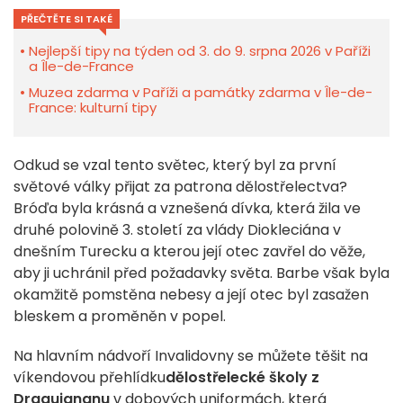
PŘEČTĚTE SI TAKÉ
Nejlepší tipy na týden od 3. do 9. srpna 2026 v Paříži
a Île-de-France
Muzea zdarma v Paříži a památky zdarma v Île-de-
France: kulturní tipy
Odkud se vzal tento světec, který byl za první
světové války přijat za patrona dělostřelectva?
Bróďa byla krásná a vznešená dívka, která žila ve
druhé polovině 3. století za vlády Diokleciána v
dnešním Turecku a kterou její otec zavřel do věže,
aby ji uchránil před požadavky světa. Barbe však byla
okamžitě pomstěna nebesy a její otec byl zasažen
bleskem a proměněn v popel.
Na hlavním nádvoří Invalidovny se můžete těšit na
víkendovou přehlídku
dělostřelecké školy z
Draguignanu
v dobových uniformách, která