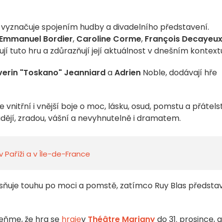
 vyznačuje spojením hudby a divadelního představení.
Emmanuel Bordier
,
Caroline Corme
,
François Decayeu
ují tuto hru a zdůrazňují její aktuálnost v dnešním kontext
verin "Toskano" Jeanniard
a
Adrien
Noble, dodávají hře
 vnitřní i vnější boje o moc, lásku, osud, pomstu a přátelst
dějí, zradou, vášní a nevyhnutelně i dramatem.
v Paříži a v Île-de-France
sňuje touhu po moci a pomstě, zatímco Ruy Blas předsta
meňme, že hra se
hraje
v
Théâtre Marigny
do 31. prosince, a