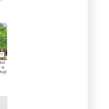
rť
tní
 a
tojí
u
y