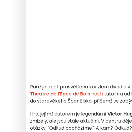
Paříž je opět prosvětlena kouzlem divadla 
Théâtre de l'Epée de Bois
hostí
tuto hru od 
do starověkého Španělska, přičemž se zabý
Hra, jejímž autorem je legendární
Victor Hu
zmizely, ale jsou stále aktuální. V centru děj
otázky: "Odkud pocházíme? A kam? Odkud?" 