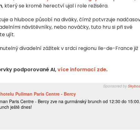
m
, který se kromě herectví ujal i role režiséra.
uje a hluboce působí na diváky, čímž potvrzuje nadčaso
vadelními návštěvníky, nebo nováčky, tuto hru si při své
 ujít.
telný divadelní zážitek v srdci regionu Ile-de-France již
prvky podporované AI,
více informací zde
.