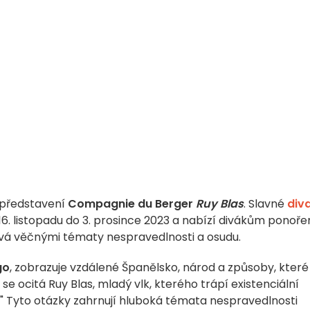
v představení
Compagnie du Berger
Ruy Blas
. Slavné
div
16. listopadu do 3. prosince 2023 a nabízí divákům ponoře
vá věčnými tématy nespravedlnosti a osudu.
go
, zobrazuje vzdálené Španělsko, národ a způsoby, které
e se ocitá Ruy Blas, mladý vlk, kterého trápí existenciální
Tyto otázky zahrnují hluboká témata nespravedlnosti