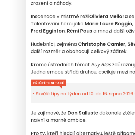
zrození a náhody.
Inscenace v mistrné režii
Oliviera Mellora
se
Talentovaní herci jako
Marie Laure Boggio
,
Fred Egginton
,
Rémi Pous
a mnozí další oživ
Hudebníci, zejména
Christophe Camier
,
Sé
další rozměr a obohacují celkový zážitek.
Kromě ústředních témat
Ruy Blas
zdůrazňuje
Jedna emoce střídá druhou, osciluje mezi na
PŘEČTĚTE SI TAKÉ
Skvělé tipy na týden od 10. do 16. srpna 2026 
Je zajímavé, že
Don Salluste
dokonale ztěle
naivní a marné ambice.
Pro ty, kteří hledají alternativu, ještě připo