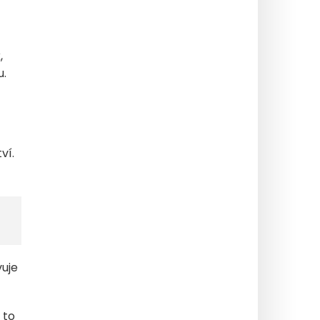
x
,
u.
ví.
vuje
 to