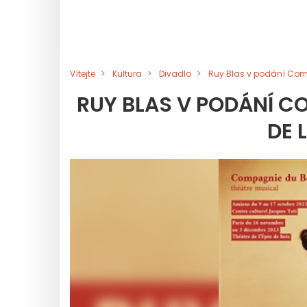
Vítejte
Kultura
Divadlo
Ruy Blas v podání Comp
RUY BLAS V PODÁNÍ C
DE 