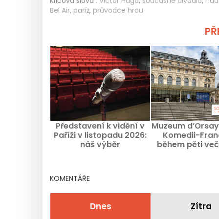
Klíčová slova :
Victor Hugo
,
současné divadlo
,
hud
Bel Air
,
paříž
,
průvodce hrou
PŘE
Představení k vidění v
Muzeum d’Orsay
Paříži v listopadu 2026:
Komedii-Fran
náš výběr
během pěti več
nejzajímavějších show
října 2026
KOMENTÁŘE
Dnes
Zítra