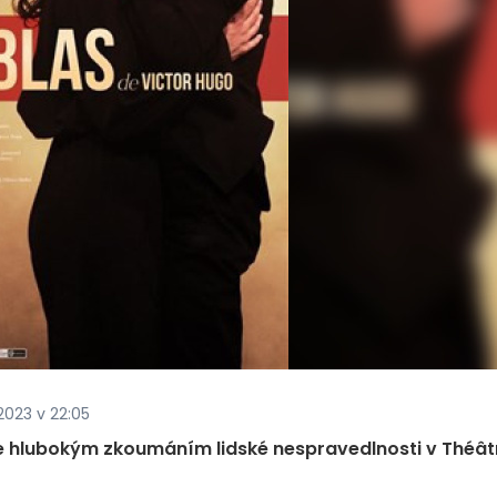
 2023 v 22:05
 je hlubokým zkoumáním lidské nespravedlnosti v Théât