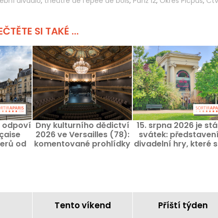
ební divadlo
,
théâtre de l'épée de bois
,
Paříž 12
,
Okres Picpus
,
Čtv
ČTĚTE SI TAKÉ ...
 odpoví
Dny kulturního dědictví
15. srpna 2026 je stá
çaise
2026 ve Versailles (78):
svátek: představení
erů od
komentované prohlídky
divadelní hry, které s
.
v Théâtre Montansier
za vidění o víkend
Nanebevzetí Pann
Marie
Tento víkend
Příští týden