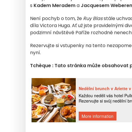
s
Kadem Meradem
a
Jacquesem Webere
Není pochyb o tom, že
Ruy Blas
stále uchvac
díla Victora Huga. Ať už jste pravidelnými di
podzimní návštěvě Paříže rozhodně nenechte
Rezervujte si vstupenky na tento nezapomenu
nyní.
Tchèque : Tato stránka může obsahovat 