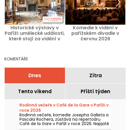
Historické výstavy v
Komedie k vidění v
Paříži: umělecké události,
pařížském divadle v
které stojí za vidění v
červnu 2026
současnosti
KOMENTÁŘE
Dnes
Zítra
Tento víkend
Příští týden
Rodinná večeře v Café de la Gare v Paříži v
roce 2026
Rodinná večeře, komedie Josepha Galleta a
Pascala Rochera, zůstává na repertoáru
Café de la Gare v Paříži v roce 2026. Napjaté
rodinné setkání kolem Alexandrových