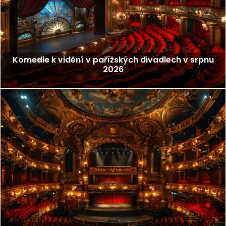
Komedie k vidění v pařížských divadlech v srpnu
2026