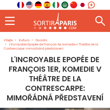
Vítejte
Kultura
Divadlo
L'Incroyable Epopée de François 1er, komedie v Théâtre de la
Contrescarpe: mimořádná představení
L'INCROYABLE EPOPÉE DE
FRANÇOIS 1ER, KOMEDIE V
THÉÂTRE DE LA
CONTRESCARPE:
MIMOŘÁDNÁ PŘEDSTAVENÍ