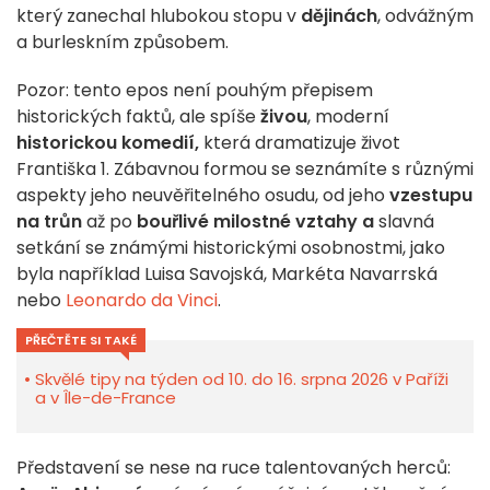
který zanechal hlubokou stopu v
dějinách
, odvážným
a burleskním způsobem.
Pozor: tento epos není pouhým přepisem
historických faktů, ale spíše
živou
, moderní
historickou komedií,
která dramatizuje život
Františka 1. Zábavnou formou se seznámíte s různými
aspekty jeho neuvěřitelného osudu, od jeho
vzestupu
na trůn
až po
bouřlivé milostné vztahy a
slavná
setkání se známými historickými osobnostmi, jako
byla například Luisa Savojská, Markéta Navarrská
nebo
Leonardo da Vinci
.
PŘEČTĚTE SI TAKÉ
Skvělé tipy na týden od 10. do 16. srpna 2026 v Paříži
a v Île-de-France
Představení se nese na ruce talentovaných herců: