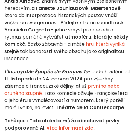
Anaïs Alricové
, známé svým vášnivým, ztělesněným
herectvím, a
Fanette Jouniauxové-Maertenové
,
která do interpretace historických postav vnáší
veškerou svou jemnost. Přidejte k tomu soundtrack
Yannicka Cogneta
- jehož smysl pro melodii a
rytmus pomáhá vytvářet
atmosféru, která je někdy
komická
, často zábavná - a máte
hru, která vyniká
stejně tak bohatostí svého obsahu jako originalitou
inscenace.
L'Incroyable Épopée de François 1er
bude k vidění od
11. listopadu
do 24. června 2024
pro všechny
zájemce o francouzské dějiny, ať už
prvního nebo
druhého stupně
. Tato komedie oživuje Françoise 1era
a jeho éru s vynalézavostí a humorem, který potěší
malé i velké, na jevišti
Théâtre de la Contrescarpe
.
Tchèque : Tato stránka může obsahovat prvky
podporované AI,
více informací zde
.