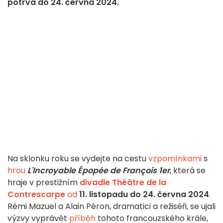
potrvá do 24. června 2024.
Na sklonku roku se vydejte na cestu
vzpomínkami
s
hrou
L'Incroyable Épopée de François 1er
, která se
hraje v prestižním
divadle Théâtre de la
Contrescarpe
od
11. listopadu do 24. června 2024
.
Rémi Mazuel a Alain Péron, dramatici a režiséři, se ujali
výzvy vyprávět
příběh
tohoto francouzského krále,