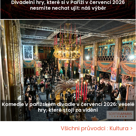
Divadelní hry, které si v Paříži v červenci 2026
nesmíte nechat ujít: náš výběr
Komedie v pařížském divadle v červenci 2026: veselé
hry, které stojí za vidění
Všichni průvodci : Kultura >