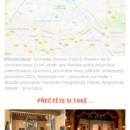
Klíčová slova :
komedie
,
humor
,
Paříž 5
,
theatre de la
contrescarpe
,
Čtvrť Jardin des Plantes
,
paříž
,
Průvodce
valentýnskou výstavou
,
průvodce hrou
,
přehrát očekávaný
průvodce 2024
,
Historická hra – průvodce
,
komedie v
divadle průvodce
,
historicko-biografický článek
,
Biografický
článek – průvodce
PŘEČTĚTE SI TAKÉ ...