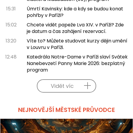
15:31
Úmrtí Kavinsky: kde a kdy se budou konat
pohřby v Paříži?
15:02
Chcete vidět papeže Lva XIV. v Paříži? Zde
je datum a čas zahájení rezervací.
13:20
Víte to? Můžete studovat kurzy dějin umění
v Louvru v Paříži.
12:48
Katedrála Notre-Dame v Paříži slaví Svátek
Nanebevzetí Panny Marie 2026: bezplatný
program
Vidět víc
NEJNOVĚJŠÍ MĚSTSKÉ PRŮVODCE