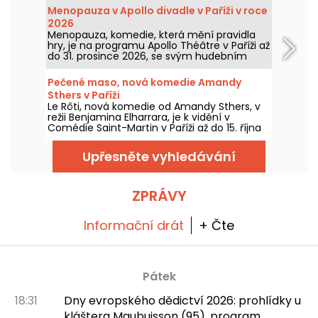
třicetin.
Menopauza v Apollo divadle v Paříži v roce
2026
Menopauza, komedie, která mění pravidla
hry, je na programu Apollo Théâtre v Paříži až
do 31. prosince 2026, se svým hudebním
představením o menopauze.
Pečené maso, nová komedie Amandy
Sthers v Paříži
Le Rôti, nová komedie od Amandy Sthers, v
režii Benjamina Elharrara, je k vidění v
Comédie Saint-Martin v Paříži až do 15. října
2026.
Upřesněte vyhledávání
ZPRÁVY
Informační drát
+ Čte
Pátek
18:31
Dny evropského dědictví 2026: prohlídky u
kláštera Maubuisson (95), program