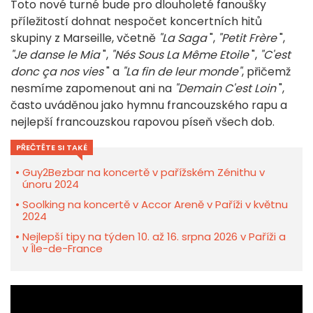
Toto nové turné bude pro dlouholeté fanoušky
příležitostí dohnat nespočet koncertních hitů
skupiny z Marseille, včetně
"La Saga
",
"Petit Frère
",
"Je danse le Mia
",
"Nés Sous La Même Etoile
",
"C'est
donc ça nos vies
" a
"La fin de leur monde"
, přičemž
nesmíme zapomenout ani na
"Demain C'est Loin
",
často uváděnou jako hymnu francouzského rapu a
nejlepší francouzskou rapovou píseň všech dob.
PŘEČTĚTE SI TAKÉ
Guy2Bezbar na koncertě v pařížském Zénithu v
únoru 2024
Soolking na koncertě v Accor Areně v Paříži v květnu
2024
Nejlepší tipy na týden 10. až 16. srpna 2026 v Paříži a
v Île-de-France