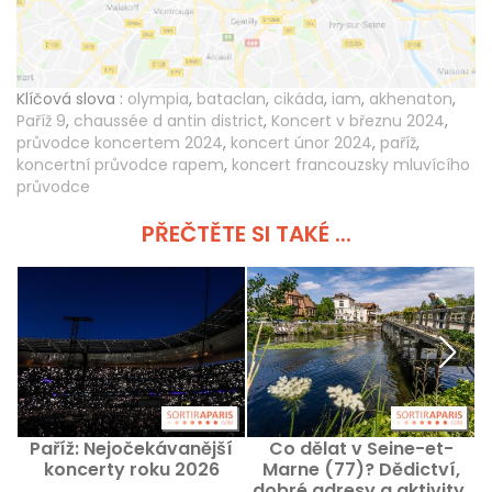
Klíčová slova :
olympia
,
bataclan
,
cikáda
,
iam
,
akhenaton
,
Paříž 9
,
chaussée d antin district
,
Koncert v březnu 2024
,
průvodce koncertem 2024
,
koncert únor 2024
,
paříž
,
koncertní průvodce rapem
,
koncert francouzsky mluvícího
průvodce
PŘEČTĚTE SI TAKÉ ...
Paříž: Nejočekávanější
Co dělat v Seine-et-
koncerty roku 2026
Marne (77)? Dědictví,
dobré adresy a aktivity,