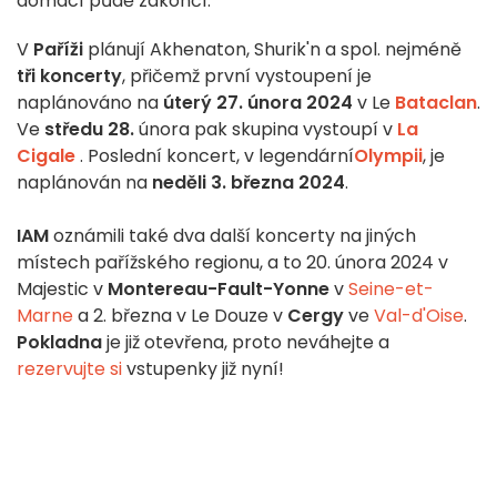
domácí půdě zakončí.
V
Paříži
plánují Akhenaton, Shurik'n a spol. nejméně
tři koncerty
, přičemž první vystoupení je
naplánováno na
úterý 27. února 2024
v Le
Bataclan
.
Ve
středu 28.
února pak skupina vystoupí v
La
Cigale
. Poslední koncert, v legendární
Olympii
, je
naplánován na
neděli 3. března 2024
.
IAM
oznámili také dva další koncerty na jiných
místech pařížského regionu, a to 20. února 2024 v
Majestic v
Montereau-Fault-Yonne
v
Seine-et-
Marne
a 2. března v Le Douze v
Cergy
ve
Val-d'Oise
.
Pokladna
je již otevřena, proto neváhejte a
rezervujte si
vstupenky již nyní!