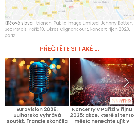
Klíčová slova :
trianon
,
Public Image Limited
,
Johnny Rotten
,
Sex Pistols
,
Paříž 18
,
Okres Clignancourt
,
koncert říjen 2023
,
paříž
PŘEČTĚTE SI TAKÉ ...
Eurovision 2026:
Koncerty v Paříži v říjnu
P
Bulharsko vyhrává
2025: akce, které si tento
k
soutěž, Francie skončila
měsíc nenechte ujít v
na 11. místě, kompletní
pařížském regionu
pořadí