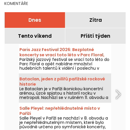
KOMENTÁŘE
Dnes
Zítra
Tento víkend
Příští týden
Paris Jazz Festival 2026: Bezplatné
koncerty se vrací toto léto v Parc Floral,
Parížský jazzový festival se vrací toto léto do
program
Parc Floral a opět nabídne množství
hudebních talentů k vidění i poslechu v
idylickém prostředí. Zde je program
bezplatných koncertů k objevení od 24.
Bataclan, jeden z pilířů pařížské rockové
června do 6. září 2026!
historie
Le Bataclan je v Paříži ikonickou koncertní
arénou, úzce spjatou s historií rocku v
metropoli. Nachází se v rušném 11. obvodu a
zůstává ikonickým místem pařížské hudební
scény.
Salle Pleyel: nepřehlédnutelné místo v
Paříži
Salle Pleyel v Paříži se nachází v 8. obvodu a
je nepřehlédnutelným místem, které bylo
původně určeno pro symfonické koncerty,