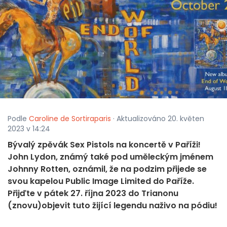
Podle
Caroline de Sortiraparis
· Aktualizováno 20. květen
2023 v 14:24
Bývalý zpěvák Sex Pistols na koncertě v Paříži!
John Lydon, známý také pod uměleckým jménem
Johnny Rotten, oznámil, že na podzim přijede se
svou kapelou Public Image Limited do Paříže.
Přijďte v pátek 27. října 2023 do Trianonu
(znovu)objevit tuto žijící legendu naživo na pódiu!