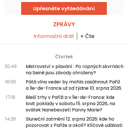
ale nyní se věnuje současné hudbě. Byl
otevřen v roce 1927, hostil největší hudební
Upřesněte vyhledávání
hvězdy a pyšní se stylem Art Deco, který je
stále stejně svůdný!
ZPRÁVY
Informační drát
+ Čte
Čtvrtek
20:49
Mistrovství v plavání : Po ropných skvrnách
na Seině jsou závody ohroženy?
18:06
Pátá vlna veder by mohla zasáhnout Paříž
a Île-de-France už od týdne 10. srpna 2026.
17:18
Bleší trhy v Paříži a v Île-de-France: kde
lovit poklady v sobotu 15. srpna 2026, na
svátek Nanebevzetí Panny Marie?
14:26
Sluneční zatmění 12. srpna 2026: kde ho
pozorovat z Paříže a okolí? Klíčové události