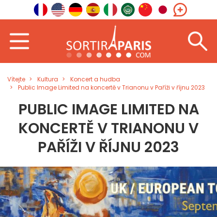
Vítejte
Kultura
Koncert a hudba
Public Image Limited na koncertě v Trianonu v Paříži v říjnu 2023
PUBLIC IMAGE LIMITED NA
KONCERTĚ V TRIANONU V
PAŘÍŽI V ŘÍJNU 2023