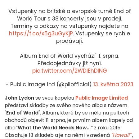
Vstupenky na britské a evropské turné End of
World Tour s 38 koncerty jsou v prodeji.
Termíny a odkazy na vstupenky najdete na
https://t.co/x5g3uGyKjP
. Vstupenky se rychle
prodávají.
Album End of World vychází 11. srpna.
Předobjednávky již nyní.
pic.twitter.com/2WDIEhDlNG
- Public Image Ltd (@pilofficial)
13. května 2023
John Lydon
se svou kapelou
Public Image Limited
představí skladby ze svého nového alba s názvem
"
End of World
". Album, které by se mělo na pultech
obchodů objevit 11. srpna, je prvním albem kapely od
alba
"What the World Needs Now..."
z roku 2015.
Obsahuje 13 skladeb a je na něm i vznešená
"Hawaii"
,