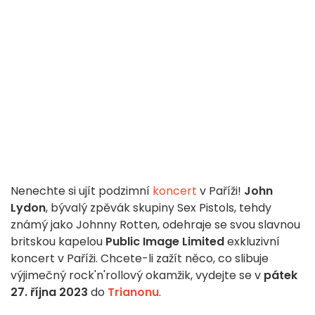
Nenechte si ujít podzimní
koncert
v Paříži!
John
Lydon
, bývalý zpěvák skupiny Sex Pistols, tehdy
známý jako Johnny Rotten, odehraje se svou slavnou
britskou kapelou
Public Image Limited
exkluzivní
koncert v Paříži. Chcete-li zažít něco, co slibuje
výjimečný rock'n'rollový okamžik, vydejte se v
pátek
27. října 2023
do
Trianonu
.