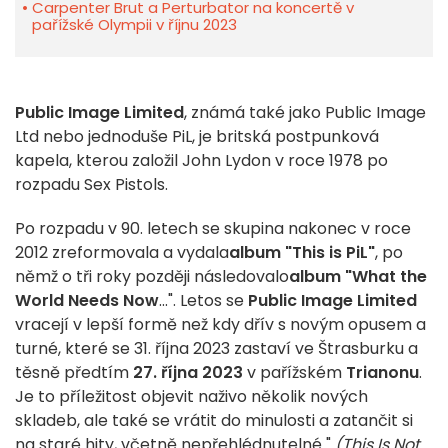
Carpenter Brut a Perturbator na koncertě v
pařížské Olympii v říjnu 2023
Public Image Limited
, známá také jako Public Image
Ltd nebo jednoduše PiL, je britská postpunková
kapela, kterou založil John Lydon v roce 1978 po
rozpadu Sex Pistols.
Po rozpadu v 90. letech se skupina nakonec v roce
2012 zreformovala a vydala
album "This is PiL"
, po
němž o tři roky později následovalo
album "What the
World Needs Now
...". Letos se
Public Image Limited
vracejí v lepší formě než kdy dřív s novým opusem a
turné, které se 31. října 2023 zastaví ve Štrasburku a
těsně předtím
27. října 2023
v pařížském
Trianonu
.
Je to příležitost objevit naživo několik nových
skladeb, ale také se vrátit do minulosti a zatančit si
na staré hity, včetně nepřehlédnutelné "
(This Is Not