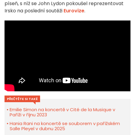
píseň, s níž se John Lydon pokoušel reprezentovat
Irsko na poslední soutěži
Eurovize
.
PŘEČTĚTE SI TAKÉ
Emilie Simon na koncertě v Cité de la Musique v
Paříži v říjnu 2023
Hania Rani na koncertě se souborem v pařížském
Salle Pleyel v dubnu 2025