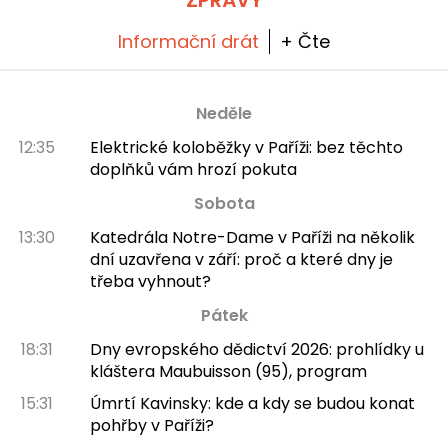
ZPRÁVY
Informační drát
+ Čte
Neděle
12:35
Elektrické koloběžky v Paříži: bez těchto
doplňků vám hrozí pokuta
Sobota
13:30
Katedrála Notre-Dame v Paříži na několik
dní uzavřena v září: proč a které dny je
třeba vyhnout?
Pátek
18:31
Dny evropského dědictví 2026: prohlídky u
kláštera Maubuisson (95), program
15:31
Úmrtí Kavinsky: kde a kdy se budou konat
pohřby v Paříži?