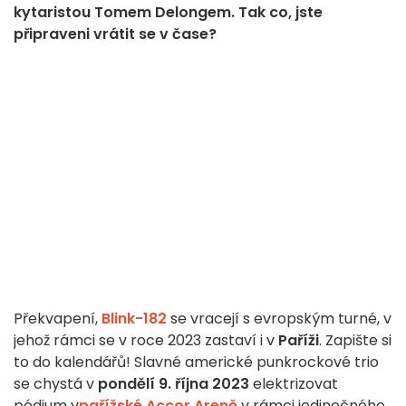
kytaristou Tomem Delongem. Tak co, jste
připraveni vrátit se v čase?
Překvapení,
Blink-182
se vracejí s evropským turné, v
jehož rámci se v roce 2023 zastaví i v
Paříži
. Zapište si
to do kalendářů! Slavné americké punkrockové trio
se chystá v
pondělí 9. října 2023
elektrizovat
pódium v
pařížské Accor Areně
v rámci jedinečného