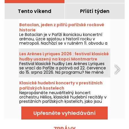
Tento víkend
Příští týden
Bataclan, jeden z pilířů pařížské rockové
historie
Le Bataclan je v Paříži ikonickou koncertní
arénou, úzce spjatou s historií rocku v
metropoli. Nachází se v rušném 11. obvodu a
zůstává ikonickým místem pařížské hudební
scény.
Les Arènes Lyriques 2026 : festival klasické
hudby usazený na kopci Montmartre
Festival klasické hudby Les Arènes Lyriques
se vrací do Paříže a potrvá od 22. července
do 15. srpna 2026. Na programu? Ne méně
než 16 koncertů v Arénách Montmartru,
idylickí prostředí pro poslech největších
Klasické hudební koncerty v prestižních
klasik.
pařížských kostelech
Nepropásněte neuvěřitelný koncert
orchestru Hélios, klasické hudební recitály v
prestižních pařížských kostelích, jako jsou
Église de la Madeleine, Église Saint-Germain-
des-Prés a Église Saint-Philippe-du-Roule, až
Upřesněte vyhledávání
do prosince 2026.