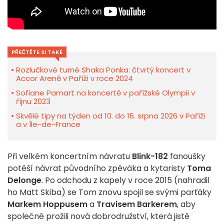
PŘEČTĚTE SI TAKÉ
Rozlučkové turné Shaka Ponka: čtvrtý koncert v
Accor Areně v Paříži v roce 2024
Sofiane Pamart na koncertě v pařížské Olympii v
říjnu 2023
Skvělé tipy na týden od 10. do 16. srpna 2026 v Paříži
a v Île-de-France
Při velkém koncertním návratu
Blink-182
fanoušky
potěší návrat původního zpěváka a kytaristy
Toma
Delonge
. Po odchodu z kapely v roce 2015 (nahradil
ho Matt Skiba) se Tom znovu spojil se svými parťáky
Markem Hoppusem
a
Travisem Barkerem
, aby
společně prožili nová dobrodružství, která jistě