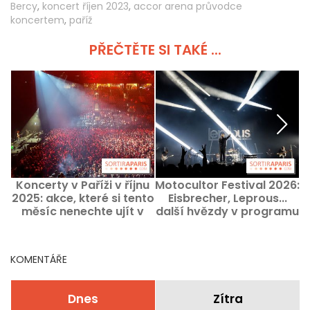
Bercy
,
koncert říjen 2023
,
accor arena průvodce
koncertem
,
paříž
PŘEČTĚTE SI TAKÉ ...
Koncerty v Paříži v říjnu
Motocultor Festival 2026:
2025: akce, které si tento
Eisbrecher, Leprous...
k
měsíc nenechte ujít v
další hvězdy v programu
pařížském regionu
KOMENTÁŘE
Dnes
Zítra