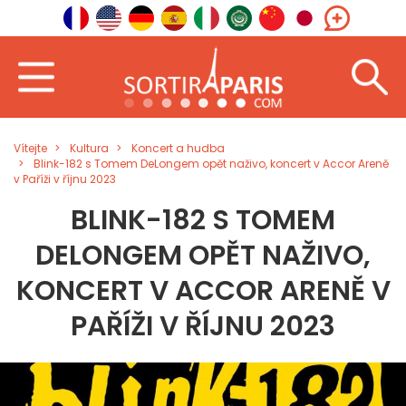
Vítejte
Kultura
Koncert a hudba
Blink-182 s Tomem DeLongem opět naživo, koncert v Accor Areně
v Paříži v říjnu 2023
BLINK-182 S TOMEM
DELONGEM OPĚT NAŽIVO,
KONCERT V ACCOR ARENĚ V
PAŘÍŽI V ŘÍJNU 2023