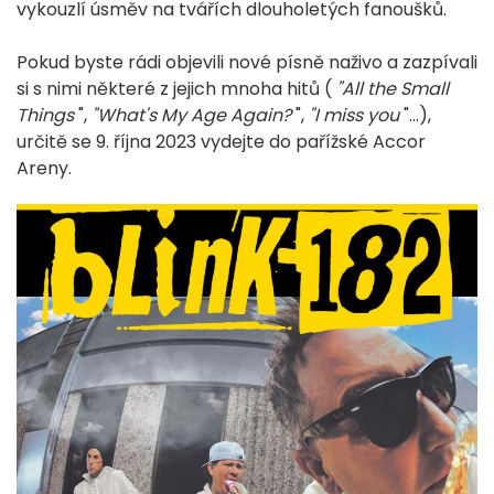
vykouzlí úsměv na tvářích dlouholetých fanoušků.
Pokud byste rádi objevili nové písně naživo a zazpívali
si s nimi některé z jejich mnoha hitů (
"All the Small
Things
",
"What's My Age Again?
",
"I miss you
"...),
určitě se 9. října 2023 vydejte do pařížské Accor
Areny.