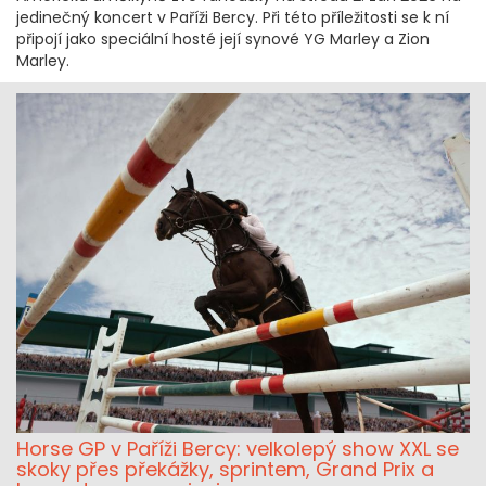
jedinečný koncert v Paříži Bercy. Při této příležitosti se k ní
připojí jako speciální hosté její synové YG Marley a Zion
Marley.
Horse GP v Paříži Bercy: velkolepý show XXL se
skoky přes překážky, sprintem, Grand Prix a