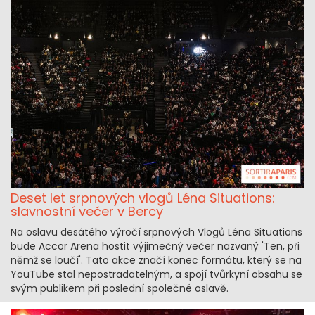
Deset let srpnových vlogů Léna Situations:
slavnostní večer v Bercy
Na oslavu desátého výročí srpnových Vlogů Léna Situations
bude Accor Arena hostit výjimečný večer nazvaný 'Ten, při
němž se loučí'. Tato akce značí konec formátu, který se na
YouTube stal nepostradatelným, a spojí tvůrkyní obsahu se
svým publikem při poslední společné oslavě.