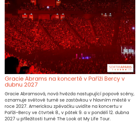
Gracie Abrams na koncertě v Paříži Bercy v
dubnu 2027
Gracie Abramsová, nová hvězda nastupující popové scény,
oznamuje světové turné se zastávkou v hlavním městě v
roce 2027. Americkou zpěvačku uvidíte na koncertu v
Paříži–Bercy ve čtvrtek 8., v pátek 9. a v pondělí 12. dubna
2027 u příležitosti turné The Look at My Life Tour.