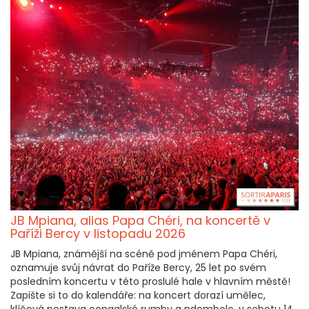
JB Mpiana, alias Papa Chéri, na koncertě v
Paříži Bercy v listopadu 2026
JB Mpiana, známější na scéně pod jménem Papa Chéri,
oznamuje svůj návrat do Paříže Bercy, 25 let po svém
posledním koncertu v této proslulé hale v hlavním městě!
Zapište si to do kalendáře: na koncert dorazí umělec,
klíčová postava congalské rumby a ndombolo, v sobotu 14.