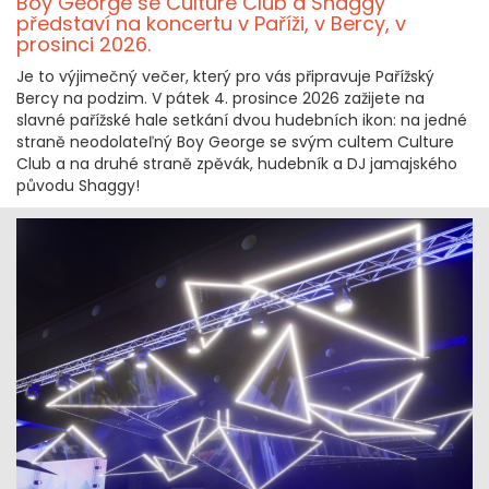
Boy George se Culture Club a Shaggy
představí na koncertu v Paříži, v Bercy, v
prosinci 2026.
Je to výjimečný večer, který pro vás připravuje Pařížský
Bercy na podzim. V pátek 4. prosince 2026 zažijete na
slavné pařížské hale setkání dvou hudebních ikon: na jedné
straně neodolateľný Boy George se svým cultem Culture
Club a na druhé straně zpěvák, hudebník a DJ jamajského
původu Shaggy!