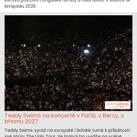
listopadu 2026.
Teddy Swims na koncertě v Paříži, v Bercy, v
březnu 2027.
Teddy Swims vyráží na evropské i britské turné k příležitosti
své šňůry The Ugly Tour. Ve Francii ho uvidíte na scéně