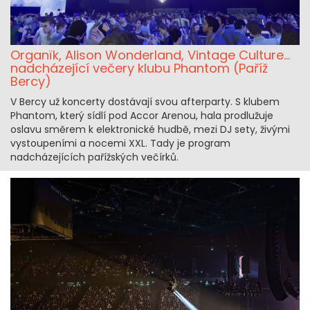
Organïk, Alison Wonderland, Vintage Culture...
nadcházející večery klubu Phantom (Paříž
Bercy)
V Bercy už koncerty dostávají svou afterparty. S klubem
Phantom, který sídlí pod Accor Arenou, hala prodlužuje
oslavu směrem k elektronické hudbě, mezi DJ sety, živými
vystoupeními a nocemi XXL. Tady je program
nadcházejících pařížských večírků.