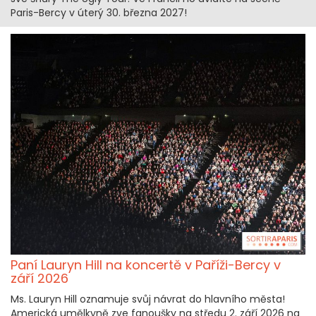
Paris-Bercy v úterý 30. března 2027!
Paní Lauryn Hill na koncertě v Paříži-Bercy v
září 2026
Ms. Lauryn Hill oznamuje svůj návrat do hlavního města!
Americká umělkyně zve fanoušky na středu 2. září 2026 na