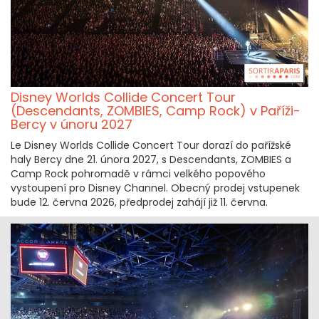
Disney Worlds Collide Concert Tour
(Descendants, ZOMBIES, Camp Rock) v Paříži-
Bercy v únoru 2027
Le Disney Worlds Collide Concert Tour dorazí do pařížské
haly Bercy dne 21. února 2027, s Descendants, ZOMBIES a
Camp Rock pohromadě v rámci velkého popového
vystoupení pro Disney Channel. Obecný prodej vstupenek
bude 12. června 2026, předprodej zahájí již 11. června.