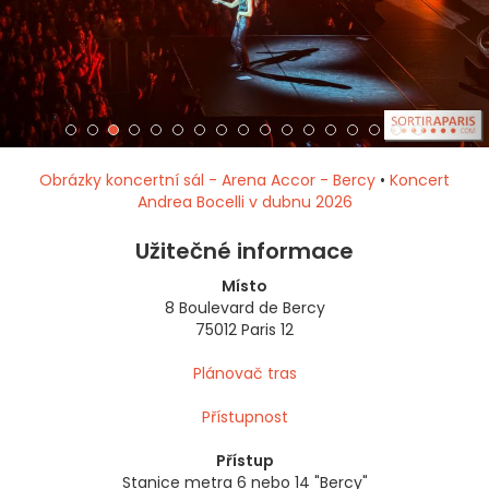
Obrázky koncertní sál - Arena Accor - Bercy
•
Koncert
Andrea Bocelli v dubnu 2026
Užitečné informace
Místo
8 Boulevard de Bercy
75012 Paris 12
Plánovač tras
Přístupnost
Přístup
Stanice metra 6 nebo 14 "Bercy"