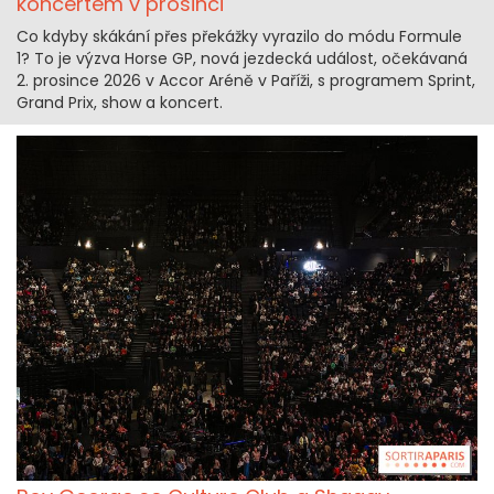
koncertem v prosinci
Co kdyby skákání přes překážky vyrazilo do módu Formule
1? To je výzva Horse GP, nová jezdecká událost, očekávaná
2. prosince 2026 v Accor Aréně v Paříži, s programem Sprint,
Grand Prix, show a koncert.