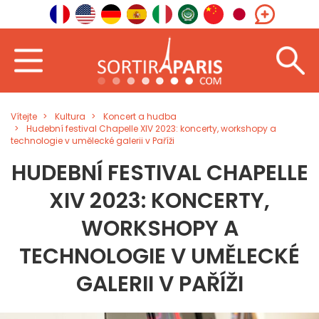
Vítejte
Kultura
Koncert a hudba
Hudební festival Chapelle XIV 2023: koncerty, workshopy a
technologie v umělecké galerii v Paříži
HUDEBNÍ FESTIVAL CHAPELLE
XIV 2023: KONCERTY,
WORKSHOPY A
TECHNOLOGIE V UMĚLECKÉ
GALERII V PAŘÍŽI