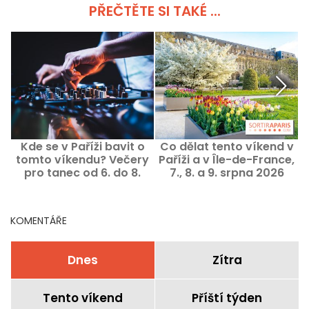
PŘEČTĚTE SI TAKÉ ...
Kde se v Paříži bavit o
Co dělat tento víkend v
C
tomto víkendu? Večery
Paříži a v Île-de-France,
1
pro tanec od 6. do 8.
7., 8. a 9. srpna 2026
srpna 2026
KOMENTÁŘE
Dnes
Zítra
Tento víkend
Příští týden