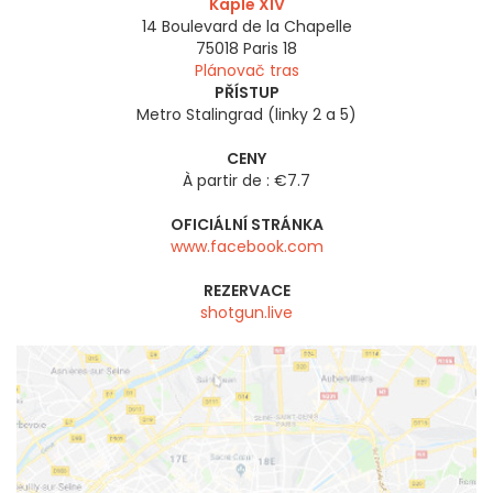
Kaple XIV
14 Boulevard de la Chapelle
75018
Paris 18
Plánovač tras
PŘÍSTUP
Metro Stalingrad (linky 2 a 5)
CENY
À partir de : €7.7
OFICIÁLNÍ STRÁNKA
www.facebook.com
REZERVACE
shotgun.live